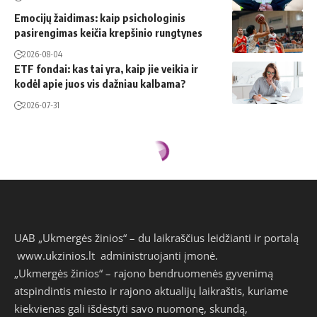
Emocijų žaidimas: kaip psichologinis
pasirengimas keičia krepšinio rungtynes
2026-08-04
ETF fondai: kas tai yra, kaip jie veikia ir
kodėl apie juos vis dažniau kalbama?
2026-07-31
UAB „Ukmergės žinios“ – du laikraščius leidžianti ir portalą
www.ukzinios.lt
administruojanti įmonė.
„Ukmergės žinios“ – rajono bendruomenės gyvenimą
atspindintis miesto ir rajono aktualijų laikraštis, kuriame
kiekvienas gali išdėstyti savo nuomonę, skundą,