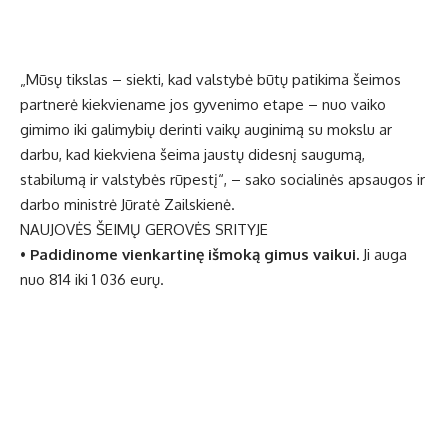
„Mūsų tikslas – siekti, kad valstybė būtų patikima šeimos
partnerė kiekviename jos gyvenimo etape – nuo vaiko
gimimo iki galimybių derinti vaikų auginimą su mokslu ar
darbu, kad kiekviena šeima jaustų didesnį saugumą,
stabilumą ir valstybės rūpestį“, – sako socialinės apsaugos ir
darbo ministrė Jūratė Zailskienė.
NAUJOVĖS ŠEIMŲ GEROVĖS SRITYJE
•
Padidinome vienkartinę išmoką gimus vaikui.
Ji auga
nuo 814 iki 1 036 eurų.