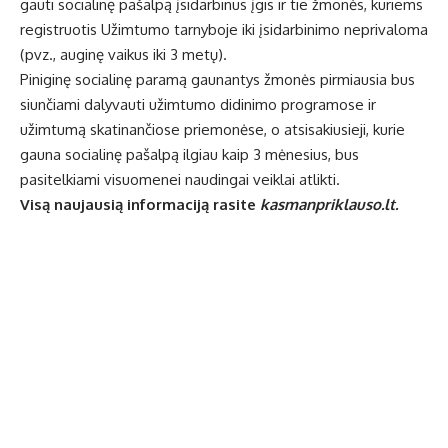
gauti socialinę pašalpą įsidarbinus įgis ir tie žmonės, kuriems
registruotis Užimtumo tarnyboje iki įsidarbinimo neprivaloma
(pvz., auginę vaikus iki 3 metų).
Piniginę socialinę paramą gaunantys žmonės pirmiausia bus
siunčiami dalyvauti užimtumo didinimo programose ir
užimtumą skatinančiose priemonėse, o atsisakiusieji, kurie
gauna socialinę pašalpą ilgiau kaip 3 mėnesius, bus
pasitelkiami visuomenei naudingai veiklai atlikti.
Visą naujausią informaciją rasite
kasmanpriklauso.lt.