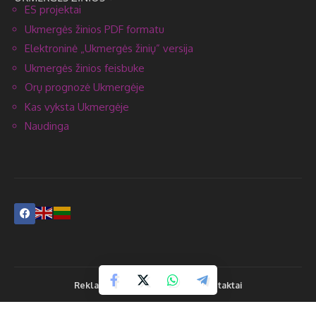
ES projektai
Ukmergės žinios PDF formatu
Elektroninė „Ukmergės žinių” versija
Ukmergės žinios feisbuke
Orų prognozė Ukmergėje
Kas vyksta Ukmergėje
Naudinga
Reklama
Prenumerata
Kontaktai
2004-2026 © UAB "Ukmergės žinios" Visos teisės saugomos. Kopijuoti