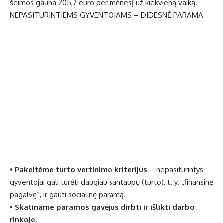
šeimos gauna 205,7 euro per mėnesį už kiekvieną vaiką.
NEPASITURINTIEMS GYVENTOJAMS – DIDESNĖ PARAMA
•
Pakeitėme turto vertinimo kriterijus
– nepasiturintys
gyventojai gali turėti daugiau santaupų (turto), t. y. „finansinę
pagalvę“, ir gauti socialinę paramą.
•
Skatiname paramos gavėjus dirbti ir išlikti darbo
rinkoje
.