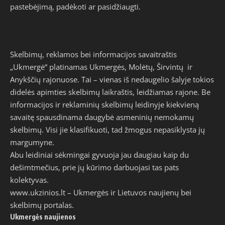
pastebėjimą, padėkoti ar pasidžiaugti.
Skelbimų, reklamos bei informacijos savaitraštis
„Ukmergė“ platinamas Ukmergės, Molėtų, Širvintų ir
Anykščių rajonuose. Tai – vienas iš nedaugelio šalyje tokios
didelės apimties skelbimų laikraštis, leidžiamas rajone. Be
informacijos ir reklaminių skelbimų leidinyje kiekvieną
savaitę spausdinama daugybė asmeninių nemokamų
skelbimų. Visi jie klasifikuoti, tad žmogus nepasiklysta jų
margumyne.
Abu leidiniai sėkmingai gyvuoja jau daugiau kaip du
dešimtmečius, prie jų kūrimo darbuojasi tas pats
kolektyvas.
www.ukzinios.lt
– Ukmergės ir Lietuvos naujienų bei
skelbimų portalas.
Ukmergės naujienos