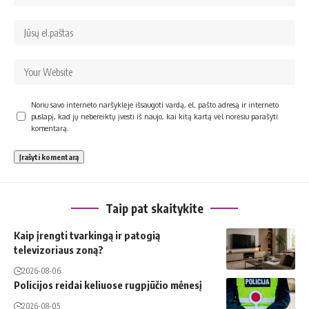
Noriu savo interneto naršyklėje išsaugoti vardą, el. pašto adresą ir interneto
puslapį, kad jų nebereiktų įvesti iš naujo, kai kitą kartą vėl norėsiu parašyti
komentarą.
Taip pat skaitykite
Kaip įrengti tvarkingą ir patogią
televizoriaus zoną?
2026-08-06
Policijos reidai keliuose rugpjūčio mėnesį
2026-08-05