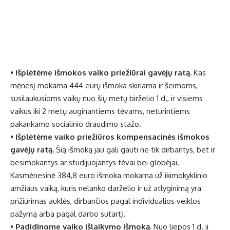
•
Išplėtėme išmokos vaiko priežiūrai gavėjų ratą.
Kas
mėnesį mokama 444 eurų išmoka skiriama ir šeimoms,
susilaukusioms vaikų nuo šių metų birželio 1 d., ir visiems
vaikus iki 2 metų auginantiems tėvams, neturintiems
pakankamo socialinio draudimo stažo.
•
Išplėtėme vaiko priežiūros kompensacinės išmokos
gavėjų ratą.
Šią išmoką jau gali gauti ne tik dirbantys, bet ir
besimokantys ar studijuojantys tėvai bei globėjai.
Kasmėnesinė 384,8 euro išmoka mokama už ikimokyklinio
amžiaus vaiką, kuris nelanko darželio ir už atlyginimą yra
prižiūrimas auklės, dirbančios pagal individualios veiklos
pažymą arba pagal darbo sutartį.
•
Padidinome vaiko išlaikymo išmoką.
Nuo liepos 1 d. ji