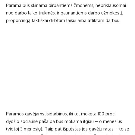
Parama bus skiriama dirbantiems žmonėms, nepriklausomai
nuo darbo laiko trukmės, ir gaunantiems darbo užmokestį,
proporcingą faktiškai dirbtam laikui arba atliktam darbui.
Paramos gavėjams įsidarbinus, iki tol mokėta 100 proc.
dydžio socialinė pašalpa bus mokama ilgiau – 6 mėnesius
(vietoj 3 mėnesių). Taip pat išplėstas jos gavėjų ratas – teisę