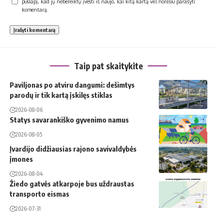
puslapį, kad jų nebereiktų įvesti iš naujo, kai kitą kartą vėl norėsiu parašyti
komentarą.
Taip pat skaitykite
Paviljonas po atviru dangumi: dešimtys
parodų ir tik kartą įskilęs stiklas
2026-08-06
Statys savarankiško gyvenimo namus
2026-08-05
Įvardijo didžiausias rajono savivaldybės
įmones
2026-08-04
Žiedo gatvės atkarpoje bus uždraustas
transporto eismas
2026-07-31