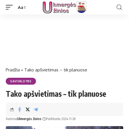
Aa
Pradžia
»
Tako apšvietimas – tik planuose
SAVIVALDYBĖ
Tako apšvietimas – tik planuose
Autorius
Ukmergės žinios
Publikuota 2024-11-28