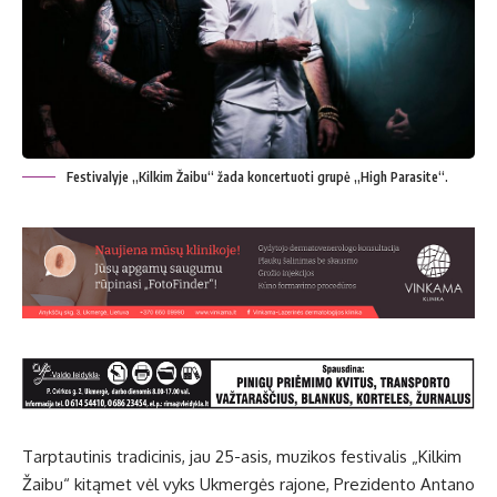
Festivalyje „Kilkim Žaibu“ žada koncertuoti grupė „High Parasite“.
Tarptautinis tradicinis, jau 25-asis, muzikos festivalis „Kilkim
Žaibu“ kitąmet vėl vyks Ukmergės rajone, Prezidento Antano