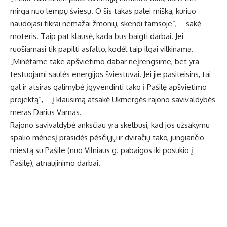
mirga nuo lempų šviesų. O šis takas palei mišką, kuriuo
naudojasi tikrai nemažai žmonių, skendi tamsoje“, – sakė
moteris. Taip pat klausė, kada bus baigti darbai. Jei
ruošiamasi tik papilti asfalto, kodėl taip ilgai vilkinama.
„Minėtame take apšvietimo dabar neįrengsime, bet yra
testuojami saulės energijos šviestuvai. Jei jie pasiteisins, tai
gal ir atsiras galimybė įgyvendinti tako į Pašilę apšvietimo
projektą“, – į klausimą atsakė Ukmergės rajono savivaldybės
meras Darius Varnas.
Rajono savivaldybė anksčiau yra skelbusi, kad jos užsakymu
spalio mėnesį prasidės pėsčiųjų ir dviračių tako, jungiančio
miestą su Pašile (nuo Vilniaus g. pabaigos iki posūkio į
Pašilę), atnaujinimo darbai.