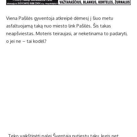
Viena Pašilės gyventoja atkreipė dėmesį į šiuo metu
asfaltuojamą taką nuo miesto link Pašilės. Šis takas
neapšviestas. Moteris teiraujasi, ar neketinama to padaryti,
o jei ne – tai kodėl?
„Teko vaikštinėti palei Šventąją nutiestu taku, kuris net