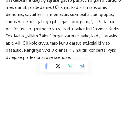
paskelbtame dalyvių sąraše gausu pasaulinio garso vardų, o
mes dar tik pradedame. Užtikrinu, kad artimiausiomis
dienomis, savaitėmis ir mėnesiais sužinosite apie grupes,
kurios vainikuos galingo jubiliejaus programą“, – žada nuo
pat festivalio gimimo jo vairą tvirtai laikantis Daividas Kurlis.
Festivalio „Kilkim Žaibu“ organizatorius sako, kad į jį atvyks
apie 40–50 kolektyvų, tarp kurių garsūs atlikėjai iš viso
pasaulio. Renginys vyks 3 dienas ir 3 naktis, koncertai vyks
dviejose profesionaliose scenose.