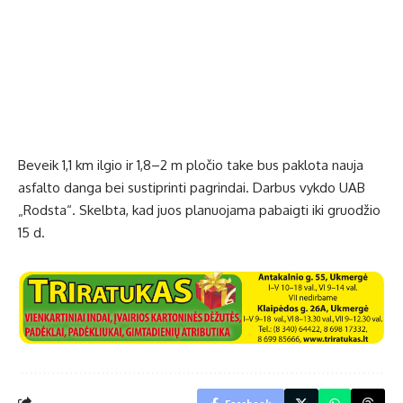
Beveik 1,1 km ilgio ir 1,8–2 m pločio take bus paklota nauja
asfalto danga bei sustiprinti pagrindai. Darbus vykdo UAB
„Rodsta“. Skelbta, kad juos planuojama pabaigti iki gruodžio
15 d.