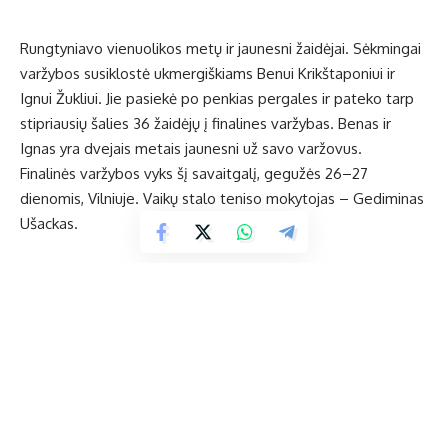
Rungtyniavo vienuolikos metų ir jaunesni žaidėjai. Sėkmingai
varžybos susiklostė ukmergiškiams Benui Krikštaponiui ir
Ignui Žukliui. Jie pasiekė po penkias pergales ir pateko tarp
stipriausių šalies 36 žaidėjų į finalines varžybas. Benas ir
Ignas yra dvejais metais jaunesni už savo varžovus.
Finalinės varžybos vyks šį savaitgalį, gegužės 26–27
dienomis, Vilniuje. Vaikų stalo teniso mokytojas – Gediminas
Ušackas.