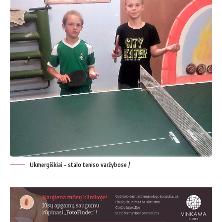
Ukmergiškiai – stalo teniso varžybose /