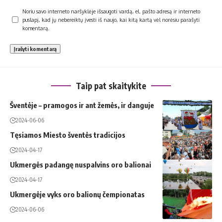
Noriu savo interneto naršyklėje išsaugoti vardą, el. pašto adresą ir interneto
puslapį, kad jų nebereiktų įvesti iš naujo, kai kitą kartą vėl norėsiu parašyti
komentarą.
Taip pat skaitykite
Šventėje – pramogos ir ant žemės, ir danguje
2024-06-06
Tęsiamos Miesto šventės tradicijos
2024-04-17
Ukmergės padangę nuspalvins oro balionai
2024-04-17
Ukmergėje vyks oro balionų čempionatas
2024-06-06