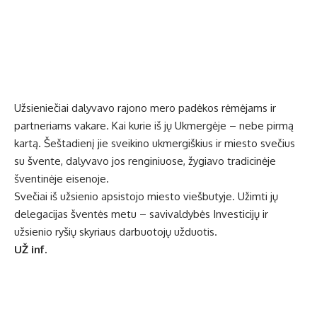
Užsieniečiai dalyvavo rajono mero padėkos rėmėjams ir
partneriams vakare. Kai kurie iš jų Ukmergėje – nebe pirmą
kartą. Šeštadienį jie sveikino ukmergiškius ir miesto svečius
su švente, dalyvavo jos renginiuose, žygiavo tradicinėje
šventinėje eisenoje.
Svečiai iš užsienio apsistojo miesto viešbutyje. Užimti jų
delegacijas šventės metu – savivaldybės Investicijų ir
užsienio ryšių skyriaus darbuotojų užduotis.
UŽ inf.