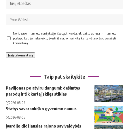
Noriu savo interneto naršyklėje išsaugoti vardą, el. pašto adresą ir interneto
puslapį, kad jų nebereiktų įvesti iš naujo, kai kitą kartą vėl norėsiu parašyti
komentarą.
Taip pat skaitykite
Paviljonas po atviru dangumi: dešimtys
parodų ir tik kartą įskilęs stiklas
2026-08-06
Statys savarankiško gyvenimo namus
2026-08-05
Įvardijo didžiausias rajono savivaldybės