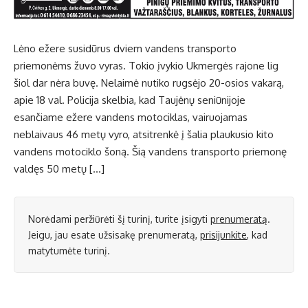
Lėno ežere susidūrus dviem vandens transporto
priemonėms žuvo vyras. Tokio įvykio Ukmergės rajone lig
šiol dar nėra buvę. Nelaimė nutiko rugsėjo 20-osios vakarą,
apie 18 val. Policija skelbia, kad Taujėnų seniūnijoje
esančiame ežere vandens motociklas, vairuojamas
neblaivaus 46 metų vyro, atsitrenkė į šalia plaukusio kito
vandens motociklo šoną. Šią vandens transporto priemonę
valdęs 50 metų […]
Norėdami peržiūrėti šį turinį, turite įsigyti
prenumeratą
.
Jeigu, jau esate užsisakę prenumeratą,
prisijunkite
, kad
matytumėte turinį.