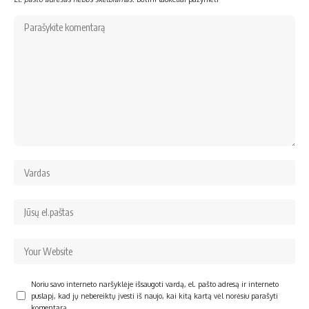
Noriu savo interneto naršyklėje išsaugoti vardą, el. pašto adresą ir interneto
puslapį, kad jų nebereiktų įvesti iš naujo, kai kitą kartą vėl norėsiu parašyti
komentarą.