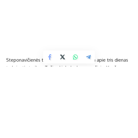
Steponavičienės teigimu, iš pradžių kalbėta apie tris dienas
truksiantį streiką. „Tačiau kiek dar bus – nežinia. Ypač po
tokio premjero akibrokšto – nepritariančiųjų buvo ir tarp
mūsų pedagogų“, – ji kalbėjo apie premjero Algirdo
Butkevičiaus antradienį išsakytus komentarus, esą įtakos
streikus inicijuojančioms švietimo darbuotojų profesinėms
sąjungoms turi Rusija.
„Pedagogų reikalavimai skirti Vyriausybei – ne mums, todėl
negalim daryti įtakos jų sprendimui neterminuotai streikuoti.
Ir streiko trukmė nuo mūsų nepriklauso“, – vedėja teigia, kad
ją lems derybos, kurios vyko ir trečiadienį.