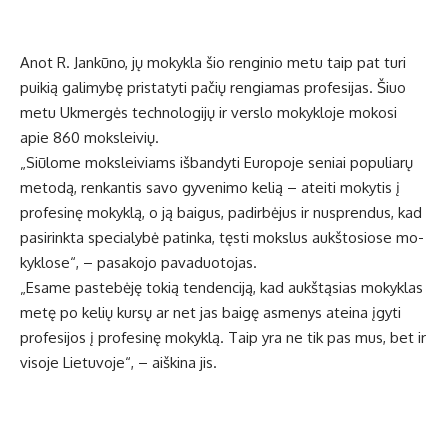
Anot R. Jan­kū­no, jų mo­kyk­la šio ren­gi­nio me­tu taip pat tu­ri
pui­kią ga­li­my­bę pri­sta­ty­ti pa­čių ren­gia­mas pro­fe­si­jas. Šiuo
me­tu Uk­mer­gės tech­no­lo­gi­jų ir ver­slo mo­kyk­lo­je mo­ko­si
apie 860 moks­lei­vių.
„Siū­lo­me moks­lei­viams iš­ban­dy­ti Eu­ro­po­je se­niai po­pu­lia­rų
me­to­dą, ren­kan­tis sa­vo gy­ve­ni­mo ke­lią – at­ei­ti mo­ky­tis į
pro­fe­si­nę mo­kyk­lą, o ją bai­gus, pa­dir­bė­jus ir nu­spren­dus, kad
pa­si­rink­ta spe­cia­ly­bė pa­tin­ka, tęs­ti moks­lus aukš­to­sio­se mo­
kyk­lo­se“, – pa­sa­ko­jo pa­va­duo­to­jas.
„Esa­me pa­ste­bė­ję to­kią ten­den­ci­ją, kad aukš­tą­sias mo­kyk­las
me­tę po ke­lių kur­sų ar net jas bai­gę as­me­nys at­ei­na įgy­ti
pro­fe­si­jos į pro­fe­si­nę mo­kyk­lą. Taip yra ne tik pas mus, bet ir
vi­so­je Lie­tu­vo­je“, – aiš­ki­na jis.