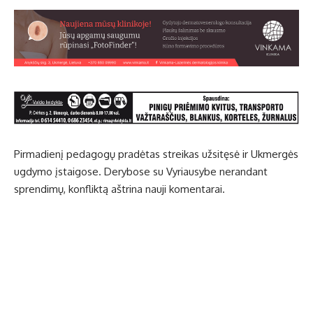
Pirmadienį pedagogų pradėtas streikas užsitęsė ir Ukmergės
ugdymo įstaigose. Derybose su Vyriausybe nerandant
sprendimų, konfliktą aštrina nauji komentarai.