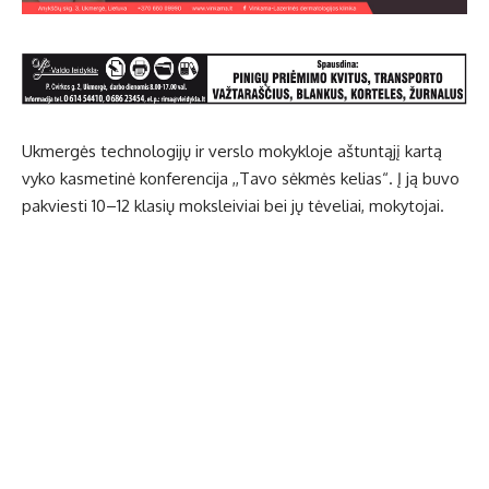
Uk­mer­gės tech­no­lo­gi­jų ir ver­slo mo­kyk­lo­je aš­tun­tą­jį kar­tą
vy­ko kas­me­ti­nė kon­fe­ren­ci­ja ,,Ta­vo sėk­mės ke­lias“. Į ją bu­vo
pa­kvies­ti 10–12 kla­sių moks­lei­viai bei jų tė­ve­liai, mo­ky­to­jai.