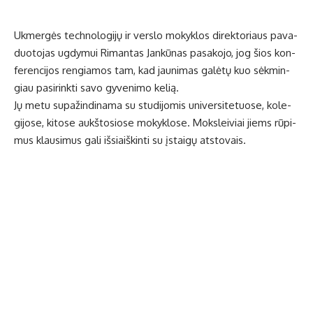
Uk­mer­gės tech­no­lo­gi­jų ir ver­slo mo­kyk­los di­rek­to­riaus pa­va­
duo­to­jas ug­dy­mui Ri­man­tas Jan­kū­nas pa­sa­ko­jo, jog šios kon­
fe­ren­ci­jos ren­gia­mos tam, kad jau­ni­mas ga­lė­tų kuo sėk­min­
giau pa­si­rink­ti sa­vo gy­ve­ni­mo ke­lią.
Jų me­tu supažindinama su stu­di­jo­mis uni­ver­si­te­tuo­se, ko­le­
gi­jo­se, ki­to­se aukš­to­sio­se mo­kyk­lo­se. Moks­lei­viai jiems rū­pi­
mus klau­si­mus ga­li iš­si­aiš­kin­ti su įstai­gų at­sto­vais.