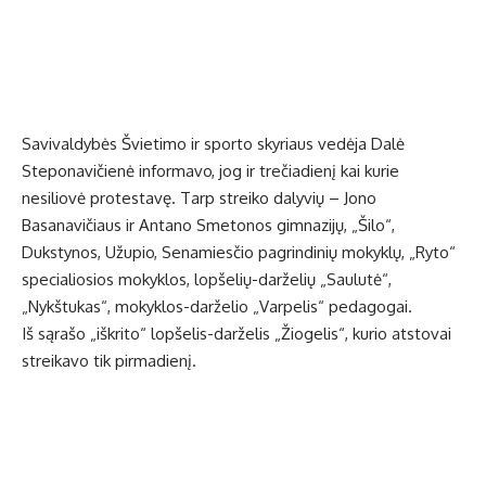
Savivaldybės Švietimo ir sporto skyriaus vedėja Dalė
Steponavičienė informavo, jog ir trečiadienį kai kurie
nesiliovė protestavę. Tarp streiko dalyvių – Jono
Basanavičiaus ir Antano Smetonos gimnazijų, „Šilo“,
Dukstynos, Užupio, Senamiesčio pagrindinių mokyklų, „Ryto“
specialiosios mokyklos, lopšelių-darželių „Saulutė“,
„Nykštukas“, mokyklos-darželio „Varpelis“ pedagogai.
Iš sąrašo „iškrito“ lopšelis-darželis „Žiogelis“, kurio atstovai
streikavo tik pirmadienį.