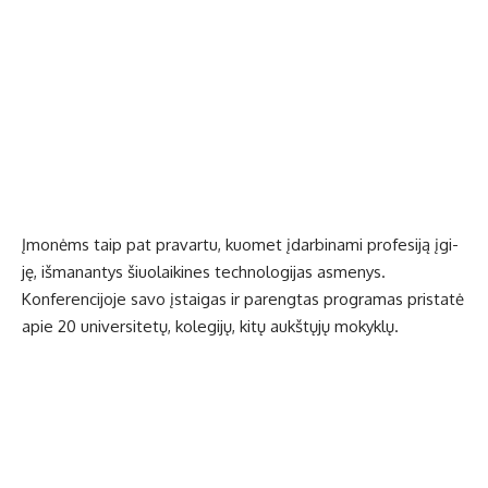
Įmo­nėms taip pat pra­var­tu, kuo­met įdar­bi­na­mi pro­fe­si­ją įgi­
ję, iš­ma­nan­tys šiuo­lai­ki­nes tech­no­lo­gi­jas as­me­nys.
Kon­fe­ren­ci­jo­je sa­vo įstai­gas ir pa­reng­tas pro­gra­mas pri­sta­tė
apie 20 uni­ver­si­te­tų, ko­le­gi­jų, ki­tų aukš­tų­jų mo­kyk­lų.