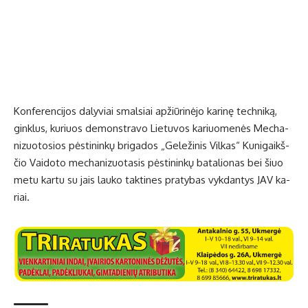
Kon­fe­ren­ci­jos da­ly­viai smal­siai ap­žiū­ri­nė­jo ka­ri­nę tech­ni­ką,
gin­klus, ku­riuos de­monst­ra­vo Lie­tu­vos ka­riuo­me­nės Me­cha­
ni­zuo­to­sios pės­ti­nin­kų bri­ga­dos „Ge­le­ži­nis Vil­kas“ Ku­ni­gaikš­
čio Vai­do­to me­cha­ni­zuo­ta­sis pės­ti­nin­kų ba­ta­lio­nas bei šiuo
me­tu kar­tu su jais lau­ko tak­ti­nes pra­ty­bas vyk­dan­tys JAV ka­
riai.