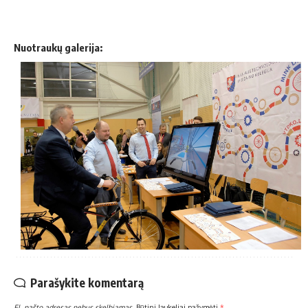
Nuotraukų galerija:
Parašykite komentarą
El. pašto adresas nebus skelbiamas.
Būtini laukeliai pažymėti
*