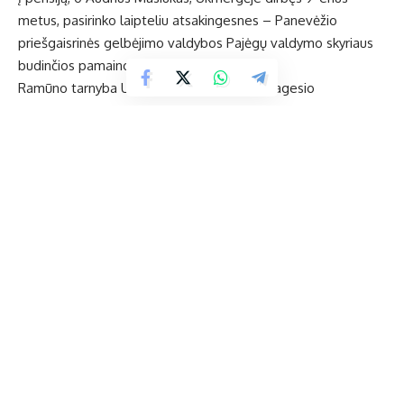
metus, pasirinko laipteliu atsakingesnes – Panevėžio
priešgaisrinės gelbėjimo valdybos Pajėgų valdymo skyriaus
budinčios pamainos specialisto – pareigas.
Ramūno tarnyba Ukmergėje prasidėjo ugniagesio
pareigomis, vėliau jis tapo vyresniuoju ugniagesiu, tuomet
skyrininku ir galiausiai budinčios pamainos vadu.
Likviduojant įvykius pareigūnas buvo sukaupęs itin didelę
patirtį, kadangi dirbo būtent tuo metu, kai Lietuvos
priešgaisrinė sauga tik stojosi ant kojų, o gatvėse daugėjo
vakarietiškų automobilių, o tai reiškė didelį skaičių gaisrų ir
automobilių avarijų. Ramūnas dirbdamas visų lygių pareigose
yra išgelbėjęs daugelio žmonių gyvybes ir turtą, už tai yra ne
kartą skatintas.