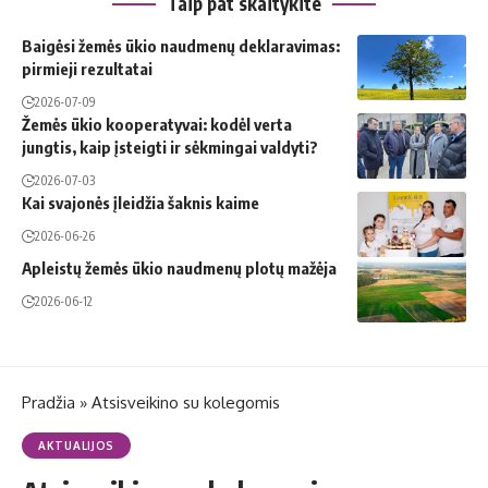
Taip pat skaitykite
Baigėsi žemės ūkio naudmenų deklaravimas:
pirmieji rezultatai
2026-07-09
Žemės ūkio kooperatyvai: kodėl verta
jungtis, kaip įsteigti ir sėkmingai valdyti?
2026-07-03
Kai svajonės įleidžia šaknis kaime
2026-06-26
Apleistų žemės ūkio naudmenų plotų mažėja
2026-06-12
Pradžia
»
Atsisveikino su kolegomis
AKTUALIJOS