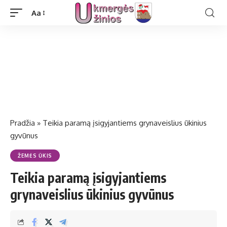
Aa
Pradžia
»
Teikia paramą įsigyjantiems grynaveislius ūkinius
gyvūnus
ŽEMĖS ŪKIS
Teikia paramą įsigyjantiems
grynaveislius ūkinius gyvūnus