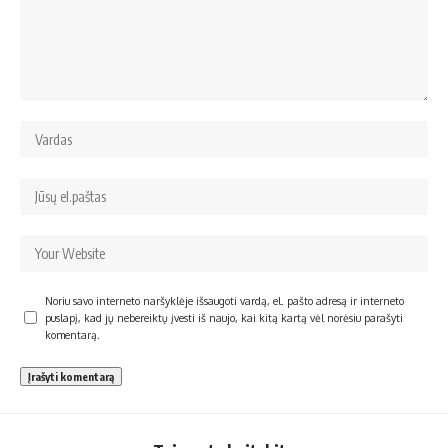
Noriu savo interneto naršyklėje išsaugoti vardą, el. pašto adresą ir interneto
puslapį, kad jų nebereiktų įvesti iš naujo, kai kitą kartą vėl norėsiu parašyti
komentarą.