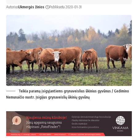
Autorius
Ukmergės žinios
Publikuota 2020-01-31
Teikia paramą įsigyjantiems grynaveislius ūkinius gyvūnus / Gedimino
Nemunaičio nuotr. Įsigijus grynaveislių ūkinių gyvūnų