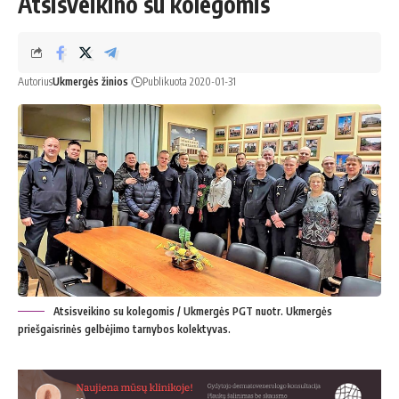
Atsisveikino su kolegomis
Autorius
Ukmergės žinios
Publikuota 2020-01-31
Atsisveikino su kolegomis / Ukmergės PGT nuotr. Ukmergės
priešgaisrinės gelbėjimo tarnybos kolektyvas.