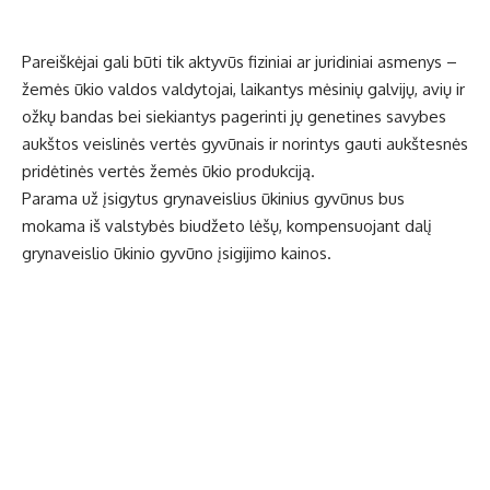
Pareiškėjai gali būti tik aktyvūs fiziniai ar juridiniai asmenys –
žemės ūkio valdos valdytojai, laikantys mėsinių galvijų, avių ir
ožkų bandas bei siekiantys pagerinti jų genetines savybes
aukštos veislinės vertės gyvūnais ir norintys gauti aukštesnės
pridėtinės vertės žemės ūkio produkciją.
Parama už įsigytus grynaveislius ūkinius gyvūnus bus
mokama iš valstybės biudžeto lėšų, kompensuojant dalį
grynaveislio ūkinio gyvūno įsigijimo kainos.