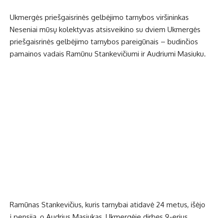
Ukmergės priešgaisrinės gelbėjimo tarnybos viršininkas
Neseniai mūsų kolektyvas atsisveikino su dviem Ukmergės
priešgaisrinės gelbėjimo tarnybos pareigūnais – budinčios
pamainos vadais Ramūnu Stankevičiumi ir Audriumi Masiuku.
Ramūnas Stankevičius, kuris tarnybai atidavė 24 metus, išėjo
į pensiją, o Audrius Masiukas, Ukmergėje dirbęs 9-erius