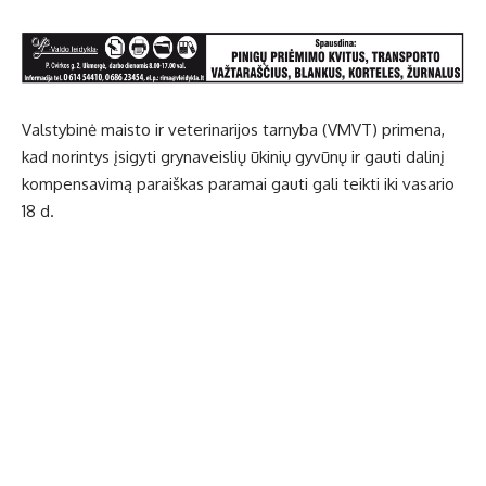
Valstybinė maisto ir veterinarijos tarnyba (VMVT) primena,
kad norintys įsigyti grynaveislių ūkinių gyvūnų ir gauti dalinį
kompensavimą paraiškas paramai gauti gali teikti iki vasario
18 d.