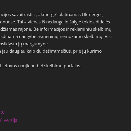
acijos savaitraštis „Ukmergė“ platinamas Ukmergės,
jonuose. Tai – vienas iš nedaugelio šalyje tokios didelės
eidžiamas rajone. Be informacijos ir reklaminių skelbimų
pausdinama daugybė asmeninių nemokamų skelbimų. Visi
epasiklysta jų margumyne.
a jau daugiau kaip du dešimtmečius, prie jų kūrimo
Lietuvos naujienų bei skelbimų portalas.
atu
” versija