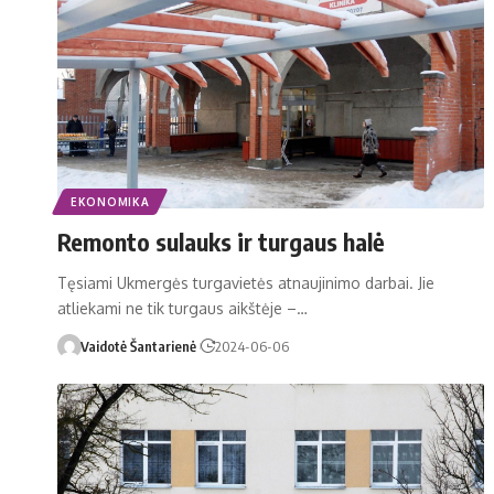
EKONOMIKA
Remonto sulauks ir turgaus halė
Tęsiami Ukmergės turgavietės atnaujinimo darbai. Jie
atliekami ne tik turgaus aikštėje –…
Vaidotė Šantarienė
2024-06-06