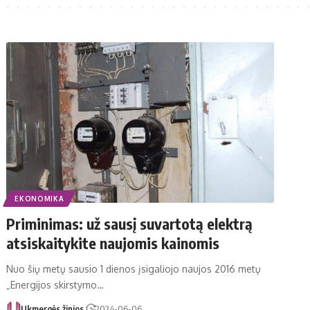
EKONOMIKA
Priminimas: už sausį suvartotą elektrą
atsiskaitykite naujomis kainomis
Nuo šių metų sausio 1 dienos įsigaliojo naujos 2016 metų
„Energijos skirstymo…
Ukmergės žinios
2024-06-06