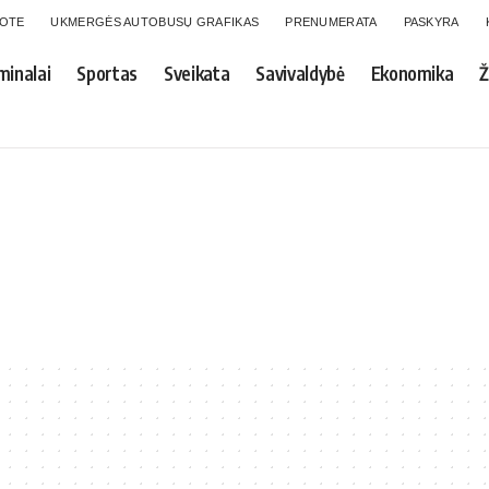
GOTE
UKMERGĖS AUTOBUSŲ GRAFIKAS
PRENUMERATA
PASKYRA
minalai
Sportas
Sveikata
Savivaldybė
Ekonomika
Ž