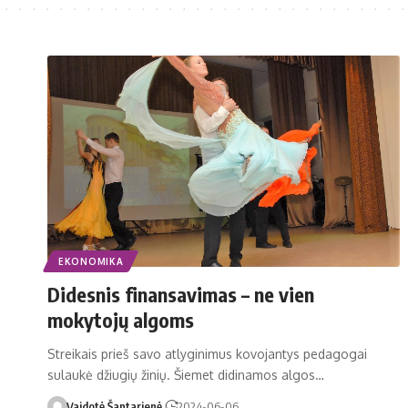
EKONOMIKA
Didesnis finansavimas – ne vien
mokytojų algoms
Streikais prieš savo atlyginimus kovojantys pedagogai
sulaukė džiugių žinių. Šiemet didinamos algos…
Vaidotė Šantarienė
2024-06-06