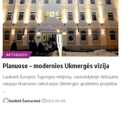
AKTUALIJOS
Planuose – modernios Ukmergės vizija
Lau­kiant Eu­ro­pos Są­jun­gos mi­li­jo­nų, sa­vi­val­dy­bė­je dė­lio­ja­mi
nau­jo­jo fi­nan­si­nio lai­ko­tar­pio Uk­mer­gės gra­ži­ni­mo pro­jek­tai.
…
Vaidotė Šantarienė
2024-06-06