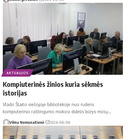
AKTUALIJOS
Kompiuterinės žinios kuria sėkmės
istorijas
Vlado Šlaito viešojoje bibliotekoje nuo rudens
kompiuterinio raštingumo mokosi didelis būrys mūsų…
Vilma Nemunaitienė
2024-06-06