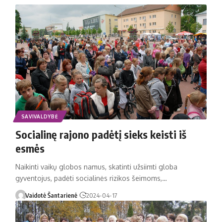
SAVIVALDYBĖ
Socialinę rajono padėtį sieks keisti iš
esmės
Naikinti vaikų globos namus, skatinti užsiimti globa
gyventojus, padėti socialinės rizikos šeimoms,…
Vaidotė Šantarienė
2024-04-17