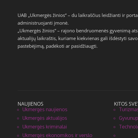
UAB „Ukmergės žinios“ – du laikraščius leidžianti ir por
administruojanti įmonė.
„Ukmergės žinios“ – rajono bendruomenės gyvenimą atspi
aktualijų laikraštis, kuriame kiekvienas gali išdėstyti s
pastebėjimą, padėkoti ar pasidžiaugti.
NAUJIENOS
KITOS SVE
Ukmergės naujienos
Turizmas
Ukmergės aktualijos
Gyvunupa
Ukmergės kriminalai
Technolo
Ukmergės ekonomikos ir verslo