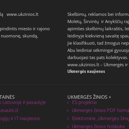
talą
www.ukzinios.lt
Skelbimų, reklamos bei inform
Molėtų, Širvintų ir Anykščių ra
ndintis miesto ir rajono
apimties skelbimų laikraštis, l
avo nuomonę, skundą,
leidinyje kiekvieną savaitę s
jie klasifikuoti, tad žmogus n
Abu leidiniai sėkmingai gyvuoj
darbuojasi tas pats kolektyvas.
www.ukzinios.lt
– Ukmergės ir 
Ukmergės naujienos
TAINĖS
UKMERGĖS ŽINIOS +
 Lietuvoje ir pasaulyje
ES projektai
saulis.lt
Ukmergės žinios PDF form
gijų ir IT naujienos
Elektroninė „Ukmergės žinių
Ukmergės žinios feisbuke