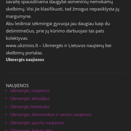
savaitę spausdinama daugybė asmeninių nemokamų
skelbimų. Visi jie klasifikuoti, tad žmogus nepasiklysta jų
margumyne.
Abu leidiniai sėkmingai gyvuoja jau daugiau kaip du
dešimtmečius, prie jų kūrimo darbuojasi tas pats
kolektyvas.
www.ukzinios.lt
– Ukmergės ir Lietuvos naujienų bei
skelbimų portalas.
Ukmergės naujienos
NAUJIENOS
Ukmergės naujienos
Ukmergės aktualijos
Ukmergės kriminalai
Ukmergės ekonomikos ir verslo naujienos
Ukmergės sporto naujienos
Ukmergės žemės ūkis