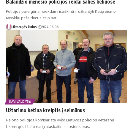
Balandžio mėnesio policijos reidai šalies keliuose
Policijos pareigūnai, siekdami išaiškinti ir užkardyti Kelių eismo
taisyklių pažeidimus, taip pat…
Ukmergės žinios
2024-06-06
SAVIVALDYBĖ
Užtarimo ketina kreiptis į seimūnus
Rajono policijos komisariate vyko Lietuvos policijos veteranų
Ukmergės filialo narių ataskaitinis susirinkimas.