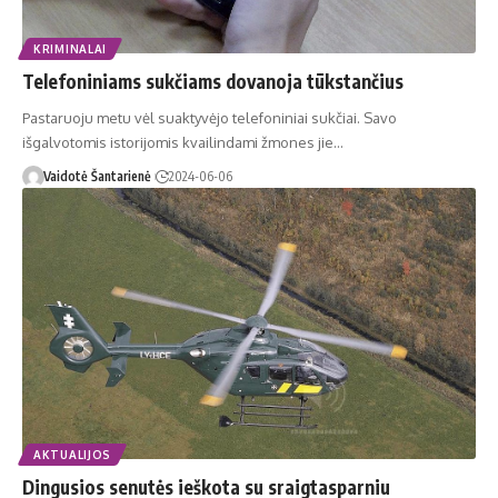
KRIMINALAI
Telefoniniams sukčiams dovanoja tūkstančius
Pastaruoju metu vėl suaktyvėjo telefoniniai sukčiai. Savo
išgalvotomis istorijomis kvailindami žmones jie…
Vaidotė Šantarienė
2024-06-06
AKTUALIJOS
Dingusios senutės ieškota su sraigtasparniu