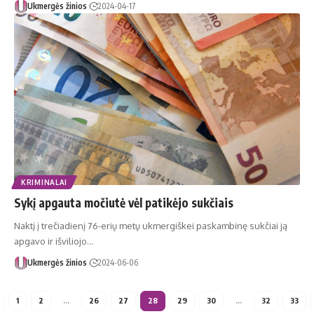
Ukmergės žinios
2024-04-17
KRIMINALAI
Sykį apgauta močiutė vėl patikėjo sukčiais
Naktį į trečiadienį 76-erių metų ukmergiškei paskambinę sukčiai ją
apgavo ir išviliojo…
Ukmergės žinios
2024-06-06
1
2
…
26
27
28
29
30
…
32
33