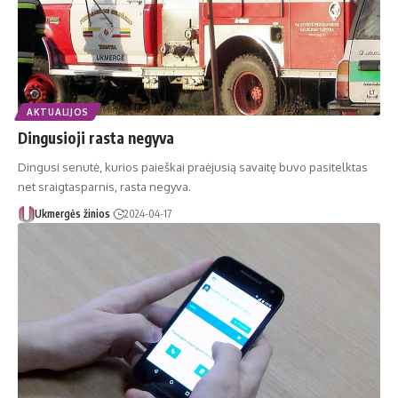
AKTUALIJOS
Dingusioji rasta negyva
Dingusi senutė, kurios paieškai praėjusią savaitę buvo pasitelktas
net sraigtasparnis, rasta negyva.
Ukmergės žinios
2024-04-17