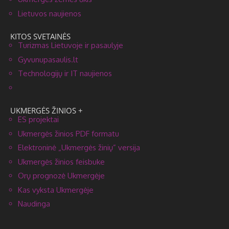
Lietuvos naujienos
KITOS SVETAINĖS
Turizmas Lietuvoje ir pasaulyje
Gyvunupasaulis.lt
Technologijų ir IT naujienos
UKMERGĖS ŽINIOS +
ES projektai
Ukmergės žinios PDF formatu
Elektroninė „Ukmergės žinių” versija
Ukmergės žinios feisbuke
Orų prognozė Ukmergėje
Kas vyksta Ukmergėje
Naudinga