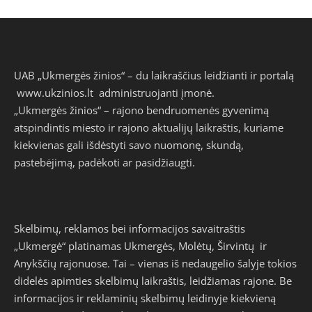
UAB „Ukmergės žinios“ – du laikraščius leidžianti ir portalą
www.ukzinios.lt
administruojanti įmonė.
„Ukmergės žinios“ – rajono bendruomenės gyvenimą
atspindintis miesto ir rajono aktualijų laikraštis, kuriame
kiekvienas gali išdėstyti savo nuomonę, skundą,
pastebėjimą, padėkoti ar pasidžiaugti.
Skelbimų, reklamos bei informacijos savaitraštis
„Ukmergė“ platinamas Ukmergės, Molėtų, Širvintų ir
Anykščių rajonuose. Tai – vienas iš nedaugelio šalyje tokios
didelės apimties skelbimų laikraštis, leidžiamas rajone. Be
informacijos ir reklaminių skelbimų leidinyje kiekvieną