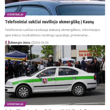
KRIMINALAI
Telefoniniai sukčiai nuviliojo ukmergiškę į Kauną
Telefoniniai sukčiai nesiliauja atakavę ukmergiškius. Informacijos
apie tokius nusikaltimus nestinga spaudoje, primenama…
Ukmergės žinios
2024-06-06
KRIMINALAI