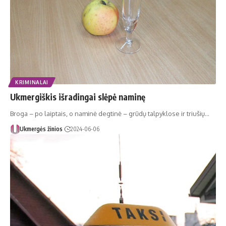
KRIMINALAI
Ukmergiškis išradingai slėpė naminę
Broga – po laiptais, o naminė degtinė – grūdų talpyklose ir triušių…
Ukmergės žinios
2024-06-06