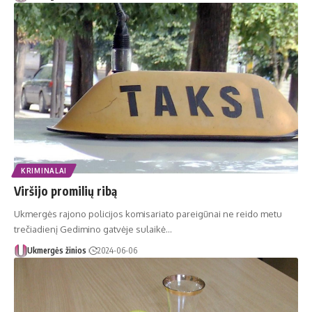
KRIMINALAI
Viršijo promilių ribą
Ukmergės rajono policijos komisariato pareigūnai ne reido metu
trečiadienį Gedimino gatvėje sulaikė…
Ukmergės žinios
2024-06-06