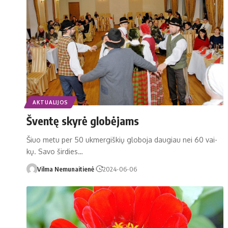
AKTUALIJOS
Šventę skyrė globėjams
Šiuo me­tu per 50 uk­mer­giš­kių glo­bo­ja dau­giau nei 60 vai­
kų. Sa­vo šir­dies…
Vilma Nemunaitienė
2024-06-06