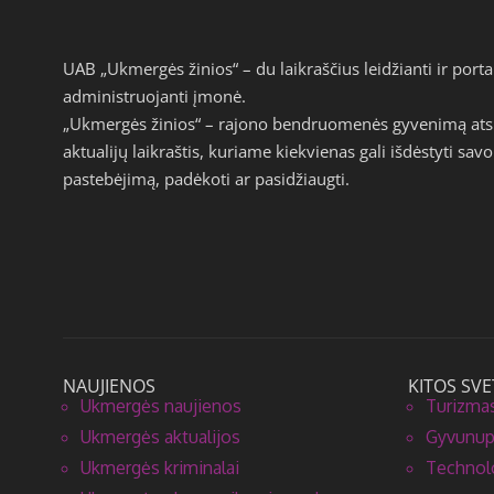
UAB „Ukmergės žinios“ – du laikraščius leidžianti ir por
administruojanti įmonė.
„Ukmergės žinios“ – rajono bendruomenės gyvenimą atspi
aktualijų laikraštis, kuriame kiekvienas gali išdėstyti s
pastebėjimą, padėkoti ar pasidžiaugti.
NAUJIENOS
KITOS SVE
Ukmergės naujienos
Turizmas
Ukmergės aktualijos
Gyvunupa
Ukmergės kriminalai
Technolo