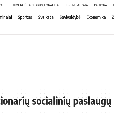
GOTE
UKMERGĖS AUTOBUSŲ GRAFIKAS
PRENUMERATA
PASKYRA
minalai
Sportas
Sveikata
Savivaldybė
Ekonomika
Ž
onarių socialinių paslaugų