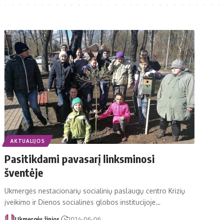
AKTUALIJOS
Pasitikdami pavasarį linksminosi
šventėje
Ukmergės nestacionarių socialinių paslaugų centro Krizių
įveikimo ir Dienos socialinės globos institucijoje…
Ukmergės žinios
2024-06-06