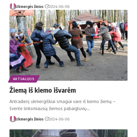
Ukmergės žinios
2024-06-06
AKTUALIJOS
Žiemą iš kiemo išvarėm
Antradienį ukmergiškiai smagiai varė iš kiemo žiemą –
šventė linksmiausią žiemos pabaigtuvių…
Ukmergės žinios
2024-06-06