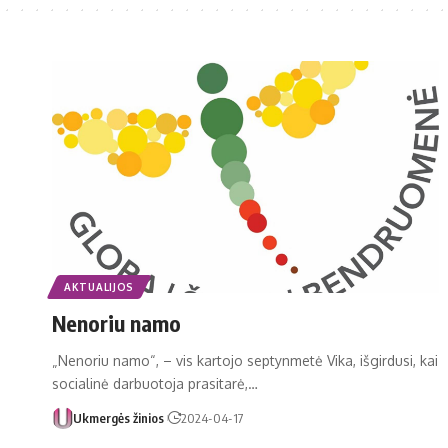
AKTUALIJOS
Nenoriu namo
„Nenoriu namo“, – vis kartojo septynmetė Vika, išgirdusi, kai
socialinė darbuotoja prasitarė,…
Ukmergės žinios
2024-04-17