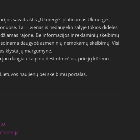
acijos savaitraštis „Ukmergė“ platinamas Ukmergės,
jonuose. Tai – vienas iš nedaugelio šalyje tokios didelės
eidžiamas rajone. Be informacijos ir reklaminių skelbimų
pausdinama daugybė asmeninių nemokamų skelbimų. Visi
epasiklysta jų margumyne.
a jau daugiau kaip du dešimtmečius, prie jų kūrimo
Lietuvos naujienų bei skelbimų portalas.
atu
” versija