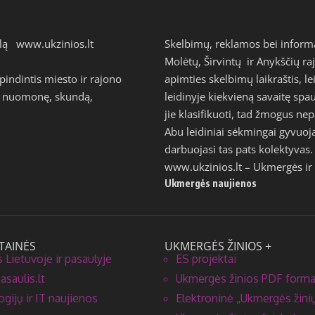
talą
www.ukzinios.lt
Skelbimų, reklamos bei inform
Molėtų, Širvintų ir Anykščių ra
ndintis miesto ir rajono
apimties skelbimų laikraštis, l
avo nuomonę, skundą,
leidinyje kiekvieną savaitę s
jie klasifikuoti, tad žmogus n
Abu leidiniai sėkmingai gyvuoj
darbuojasi tas pats kolektyvas.
www.ukzinios.lt
– Ukmergės ir 
Ukmergės naujienos
TAINĖS
UKMERGĖS ŽINIOS +
 Lietuvoje ir pasaulyje
ES projektai
saulis.lt
Ukmergės žinios PDF form
gijų ir IT naujienos
Elektroninė „Ukmergės žinių