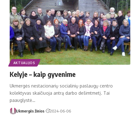
AKTUALIJOS
Kelyje – kaip gyvenime
Ukmergės nestacionarių socialinių paslaugų centro
kolektyvas skaičiuoja antrą darbo dešimtmetį. Tai
paauglystė…
Ukmergės žinios
2024-06-06