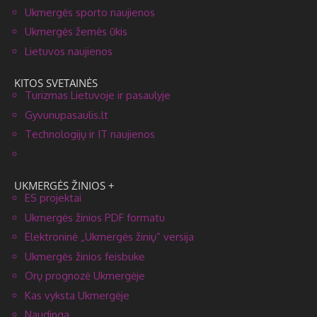
Ukmergės sporto naujienos
Ukmergės žemės ūkis
Lietuvos naujienos
KITOS SVETAINĖS
Turizmas Lietuvoje ir pasaulyje
Gyvunupasaulis.lt
Technologijų ir IT naujienos
UKMERGĖS ŽINIOS +
ES projektai
Ukmergės žinios PDF formatu
Elektroninė „Ukmergės žinių” versija
Ukmergės žinios feisbuke
Orų prognozė Ukmergėje
Kas vyksta Ukmergėje
Naudinga