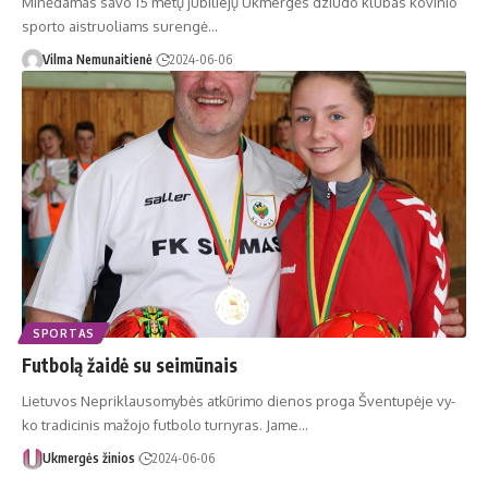
Minėdamas savo 15 metų jubiliejų Ukmergės dziudo klubas kovinio
sporto aistruoliams surengė…
Vilma Nemunaitienė
2024-06-06
SPORTAS
Futbolą žaidė su seimūnais
Lie­tu­vos Ne­pri­klau­so­my­bės at­kū­ri­mo die­nos pro­ga Šven­tu­pė­je vy­
ko tra­di­ci­nis ma­žo­jo fut­bo­lo tur­ny­ras. Ja­me…
Ukmergės žinios
2024-06-06