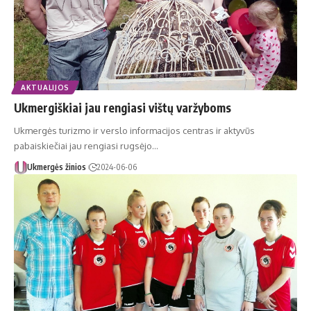
AKTUALIJOS
Ukmergiškiai jau rengiasi vištų varžyboms
Ukmergės turizmo ir verslo informacijos centras ir aktyvūs
pabaiskiečiai jau rengiasi rugsėjo…
Ukmergės žinios
2024-06-06