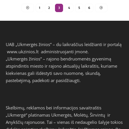
1
2
3
4
5
6
UAB „Ukmergės žinios“ – du laikraščius leidžianti ir portalą
www.ukzinios.lt
administruojanti įmonė.
„Ukmergės žinios“ – rajono bendruomenės gyvenimą
atspindintis miesto ir rajono aktualijų laikraštis, kuriame
kiekvienas gali išdėstyti savo nuomonę, skundą,
pastebėjimą, padėkoti ar pasidžiaugti.
Skelbimų, reklamos bei informacijos savaitraštis
„Ukmergė“ platinamas Ukmergės, Molėtų, Širvintų ir
Anykščių rajonuose. Tai – vienas iš nedaugelio šalyje tokios