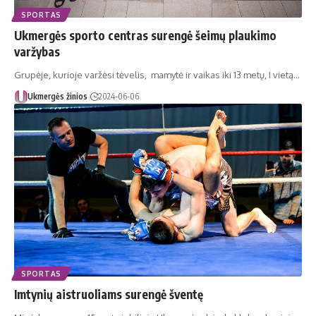
SPORTAS
Ukmergės sporto centras surengė šeimų plaukimo
varžybas
Grupėje, kurioje varžėsi tėvelis, mamytė ir vaikas iki 13 metų, I vietą…
Ukmergės žinios
2024-06-06
SPORTAS
Imtynių aistruoliams surengė šventę