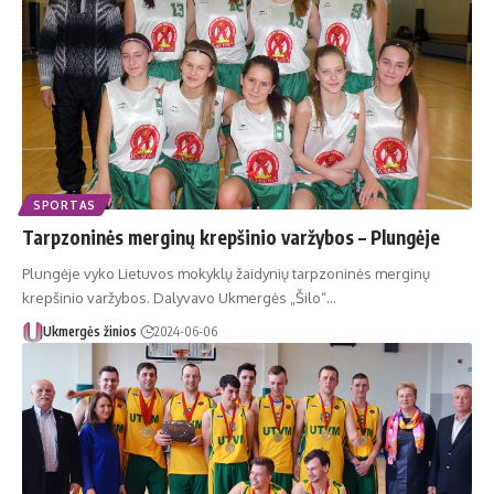
SPORTAS
Tarpzoninės merginų krepšinio varžybos – Plungėje
Plungėje vyko Lietuvos mokyklų žaidynių tarpzoninės merginų
krepšinio varžybos. Dalyvavo Ukmergės „Šilo“…
Ukmergės žinios
2024-06-06