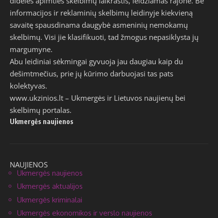
didelės apimties skelbimų laikraštis, leidžiamas rajone. Be
informacijos ir reklaminių skelbimų leidinyje kiekvieną
savaitę spausdinama daugybė asmeninių nemokamų
skelbimų. Visi jie klasifikuoti, tad žmogus nepasiklysta jų
margumyne.
Abu leidiniai sėkmingai gyvuoja jau daugiau kaip du
dešimtmečius, prie jų kūrimo darbuojasi tas pats
kolektyvas.
www.ukzinios.lt
– Ukmergės ir Lietuvos naujienų bei
skelbimų portalas.
Ukmergės naujienos
NAUJIENOS
Ukmergės naujienos
Ukmergės aktualijos
Ukmergės kriminalai
Ukmergės ekonomikos ir verslo naujienos