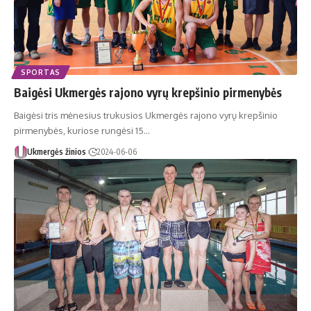
SPORTAS
Baigėsi Ukmergės rajono vyrų krepšinio pirmenybės
Baigėsi tris mėnesius trukusios Ukmergės rajono vyrų krepšinio
pirmenybės, kuriose rungėsi 15…
Ukmergės žinios
2024-06-06