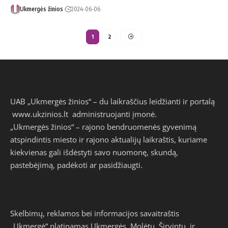
Ukmergės žinios
2024-06-06
1
2
UAB „Ukmergės žinios“ – du laikraščius leidžianti ir portalą
www.ukzinios.lt
administruojanti įmonė.
„Ukmergės žinios“ – rajono bendruomenės gyvenimą
atspindintis miesto ir rajono aktualijų laikraštis, kuriame
kiekvienas gali išdėstyti savo nuomonę, skundą,
pastebėjimą, padėkoti ar pasidžiaugti.
Skelbimų, reklamos bei informacijos savaitraštis
„Ukmergė“ platinamas Ukmergės, Molėtų, Širvintų ir