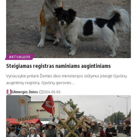
AKTUALIJOS
Steigiamas registras naminiams augintiniams
Vyriausybė pritarė Žemės ūkio ministerijos siūlymui įsteigti Gyvūnų
augintinių registrą. Gyvūnų gerovės…
Ukmergės žinios
2024-06-06