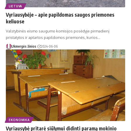
LIETUVA
Vyriausybėje – apie papildomas saugos priemones
keliuose
Valstybinės eismo saugumo komisijos posėdyje pirmadienį
pristatytos ir aptartos papildomos priemonės, kurios…
Ukmergės žinios
2024-06-06
EKONOMIKA
Vyriausybė pritarė siūlymui didinti paramą mokinio