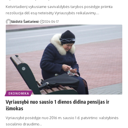
Ketvirtadienį vykusiame savivaldybės tarybos posėdyje priimta
rezoliucija dėl esą neteisėtų Vyriausybės reikalavimų.…
Vaidotė Šantarienė
2024-04-17
EKONOMIKA
Vyriausybė nuo sausio 1 dienos didina pensijas ir
išmokas
Vyriausybė posėdyje nuo 2016 m. sausio 1 d. patvirtino: valstybinės
socialinio draudimo…