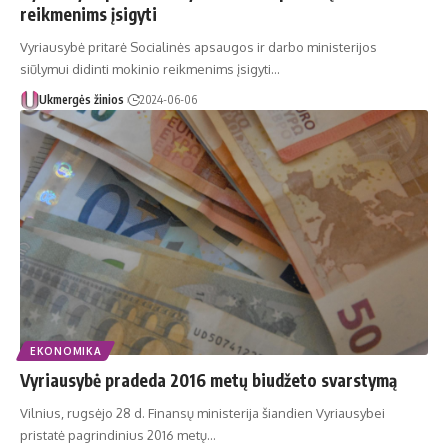
reikmenims įsigyti
Vyriausybė pritarė Socialinės apsaugos ir darbo ministerijos
siūlymui didinti mokinio reikmenims įsigyti…
Ukmergės žinios
2024-06-06
EKONOMIKA
Vyriausybė pradeda 2016 metų biudžeto svarstymą
Vilnius, rugsėjo 28 d. Finansų ministerija šiandien Vyriausybei
pristatė pagrindinius 2016 metų…