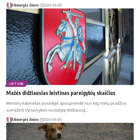
Ukmergės žinios
2024-06-06
LIETUVA
Mažės didžiausias leistinas pareigybių skaičius
Ministrų kabinetas posėdyje apsisprendė nuo kitų metų pradžios
sumažinti Vyriausybės nustatytą didžiausią…
Ukmergės žinios
2024-06-06