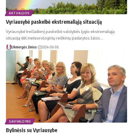
AKTUALIJOS
Vyriausybė paskelbė ekstremaliąją situaciją
Vyriausybė trečiadienį paskelbė valstybės lygio ekstremaliąją
situaciją dėl meteorologinių reiškinių padarytos žalos…
Ukmergės žinios
2024-06-06
SAVIVALDYBĖ
Bylinėsis su Vyriausybe