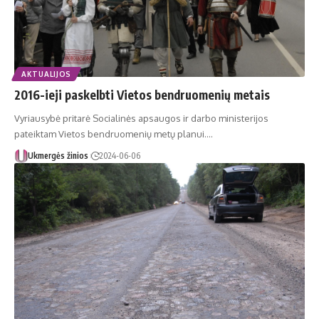
AKTUALIJOS
2016-ieji paskelbti Vietos bendruomenių metais
Vyriausybė pritarė Socialinės apsaugos ir darbo ministerijos
pateiktam Vietos bendruomenių metų planui.…
Ukmergės žinios
2024-06-06