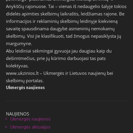
Anykščių rajonuose. Tai – vienas iš nedaugelio šalyje tokios
didelės apimties skelbimų laikraštis, leidžiamas rajone. Be
informacijos ir reklaminių skelbimų leidinyje kiekvieną
savaitę spausdinama daugybė asmeninių nemokamų
skelbimų. Visi jie klasifikuoti, tad žmogus nepasiklysta jų
margumyne.
Abu leidiniai sėkmingai gyvuoja jau daugiau kaip du
dešimtmečius, prie jų kūrimo darbuojasi tas pats
kolektyvas.
www.ukzinios.lt
– Ukmergės ir Lietuvos naujienų bei
skelbimų portalas.
Ukmergės naujienos
NAUJIENOS
Ukmergės naujienos
Ukmergės aktualijos