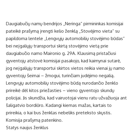
Daugiabučių namų bendrijos „Neringa“ pirmininkas komisijai
pateikė prašymą įrengti kelio ženklą „Stovėjimo vieta“ su
papildoma lentele „Lengvųjų automobilių stovėjimo būdas“
bei neįgaliųjų transportui skirtą stovėjimo vietą prie
daugiabučio namo Maironio g. 29A. Klausimą pristačiusi
gyventojų atstovė komisijai pasakojo, kad kaimynai sutarė,
jog neįgaliųjų transportui skirtos vietos reikia vienai jų namo
gyventojų šeimai – žmogui, turinčiam judėjimo negalią.
Lengvųjų automobilių stovėjimo būdą nurodančio ženklo
prireikė dėl kitos priežasties – vieno gyventojo skundų
policijai. Jis skundžia, kad vairuotojai vienu ratu užvažiuoja ant
šaligatvio bordiūro. Kadangi kiemas mažas, kartais to
prireikia, o kai bus ženklas nebeliks preteksto skųstis.
Komisija prašymą patenkino.
Statys naujus ženklus