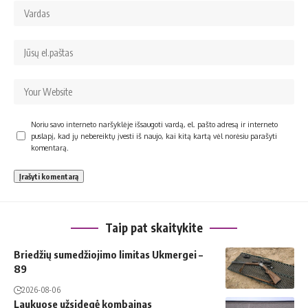
Noriu savo interneto naršyklėje išsaugoti vardą, el. pašto adresą ir interneto
puslapį, kad jų nebereiktų įvesti iš naujo, kai kitą kartą vėl norėsiu parašyti
komentarą.
Taip pat skaitykite
Briedžių sumedžiojimo limitas Ukmergei –
89
2026-08-06
Laukuose užsidegė kombainas