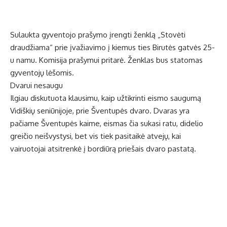
Sulaukta gyventojo prašymo įrengti ženklą „Stovėti
draudžiama“ prie įvažiavimo į kiemus ties Birutės gatvės 25-
u namu. Komisija prašymui pritarė. Ženklas bus statomas
gyventojų lėšomis.
Dvarui nesaugu
Ilgiau diskutuota klausimu, kaip užtikrinti eismo saugumą
Vidiškių seniūnijoje, prie Šventupės dvaro. Dvaras yra
pačiame Šventupės kaime, eismas čia sukasi ratu, didelio
greičio neišvystysi, bet vis tiek pasitaikė atvejų, kai
vairuotojai atsitrenkė į bordiūrą priešais dvaro pastatą.