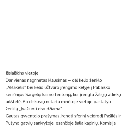
Išsiaiškins vietoje
Dar vienas nagrinėtas klausimas – dėl kelio ženklo
„Aklakelis“ bei kelio užtvaro įrengimo kelyje į Pabaisko
seniūnijos Sargelių kaimo teritoriją, kur įrengta žaliųjų atliekų
aikštelė. Po diskusijų nutarta minėtoje vietoje pastatyti
ženklą „Įvažiuoti draudžiama“.
Gautas gyventojo prašymas įrengti sferinį veidrodį Pašilės ir
Pušyno gatvių sankryžoje, esančioje šalia kapinių. Komisija