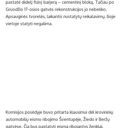
pastatė didelį fizinį barjerą – cementinį bloką. Tačiau po
Gruodžio 17-osios gatvės rekonstrukcijos jo nebeliko.
Apsauginės tvorelės, laikantis nustatytų reikalavimų, šioje
vietoje statyti negalima.
Komisijos posėdyje buvo pritarta klausimui dėl krovininių
automobilių eismo ribojimo Šventupėje, Žiedo ir Beržų
gatvėse. Čia bus pastatyti eismą ribojantys ženklai.