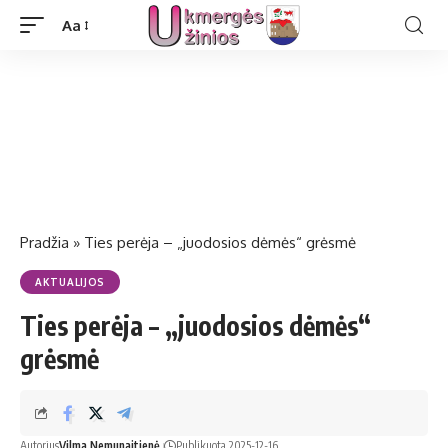
Aa
Pradžia
»
Ties perėja – „juodosios dėmės“ grėsmė
AKTUALIJOS
Ties perėja – „juodosios dėmės“
grėsmė
Autorius
Vilma Nemunaitienė
Publikuota 2025-12-16