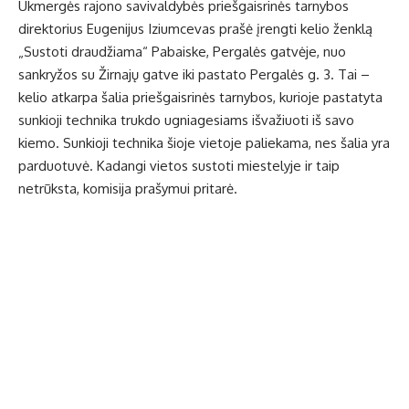
Ukmergės rajono savivaldybės priešgaisrinės tarnybos
direktorius Eugenijus Iziumcevas prašė įrengti kelio ženklą
„Sustoti draudžiama“ Pabaiske, Pergalės gatvėje, nuo
sankryžos su Žirnajų gatve iki pastato Pergalės g. 3. Tai –
kelio atkarpa šalia priešgaisrinės tarnybos, kurioje pastatyta
sunkioji technika trukdo ugniagesiams išvažiuoti iš savo
kiemo. Sunkioji technika šioje vietoje paliekama, nes šalia yra
parduotuvė. Kadangi vietos sustoti miestelyje ir taip
netrūksta, komisija prašymui pritarė.