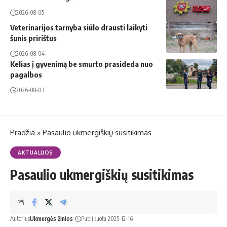
2026-08-05
Veterinarijos tarnyba siūlo drausti laikyti
šunis pririštus
2026-08-04
Kelias į gyvenimą be smurto prasideda nuo
pagalbos
2026-08-03
Pradžia
»
Pasaulio ukmergiškių susitikimas
AKTUALIJOS
Pasaulio ukmergiškių susitikimas
Autorius
Ukmergės žinios
Publikuota 2025-12-16