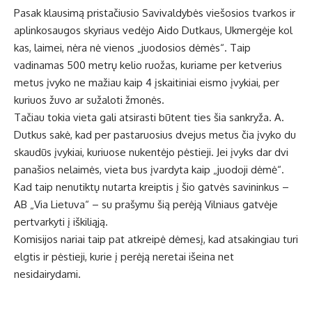
Pasak klausimą pristačiusio Savivaldybės viešosios tvarkos ir
aplinkosaugos skyriaus vedėjo Aido Dutkaus, Ukmergėje kol
kas, laimei, nėra nė vienos „juodosios dėmės“. Taip
vadinamas 500 metrų kelio ruožas, kuriame per ketverius
metus įvyko ne mažiau kaip 4 įskaitiniai eismo įvykiai, per
kuriuos žuvo ar sužaloti žmonės.
Tačiau tokia vieta gali atsirasti būtent ties šia sankryža. A.
Dutkus sakė, kad per pastaruosius dvejus metus čia įvyko du
skaudūs įvykiai, kuriuose nukentėjo pėstieji. Jei įvyks dar dvi
panašios nelaimės, vieta bus įvardyta kaip „juodoji dėmė“.
Kad taip nenutiktų nutarta kreiptis į šio gatvės savininkus –
AB „Via Lietuva“ – su prašymu šią perėją Vilniaus gatvėje
pertvarkyti į iškiliąją.
Komisijos nariai taip pat atkreipė dėmesį, kad atsakingiau turi
elgtis ir pėstieji, kurie į perėją neretai išeina net
nesidairydami.