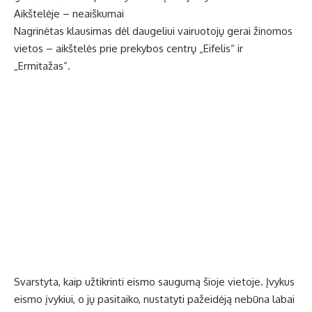
Aikštelėje – neaiškumai
Nagrinėtas klausimas dėl daugeliui vairuotojų gerai žinomos
vietos – aikštelės prie prekybos centrų „Eifelis“ ir
„Ermitažas“.
Svarstyta, kaip užtikrinti eismo saugumą šioje vietoje. Įvykus
eismo įvykiui, o jų pasitaiko, nustatyti pažeidėją nebūna labai