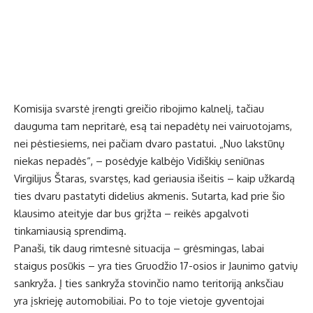
Komisija svarstė įrengti greičio ribojimo kalnelį, tačiau
dauguma tam nepritarė, esą tai nepadėtų nei vairuotojams,
nei pėstiesiems, nei pačiam dvaro pastatui. „Nuo lakstūnų
niekas nepadės“, – posėdyje kalbėjo Vidiškių seniūnas
Virgilijus Štaras, svarstęs, kad geriausia išeitis – kaip užkardą
ties dvaru pastatyti didelius akmenis. Sutarta, kad prie šio
klausimo ateityje dar bus grįžta – reikės apgalvoti
tinkamiausią sprendimą.
Panaši, tik daug rimtesnė situacija – grėsmingas, labai
staigus posūkis – yra ties Gruodžio 17-osios ir Jaunimo gatvių
sankryža. Į ties sankryža stovinčio namo teritoriją anksčiau
yra įskrieję automobiliai. Po to toje vietoje gyventojai