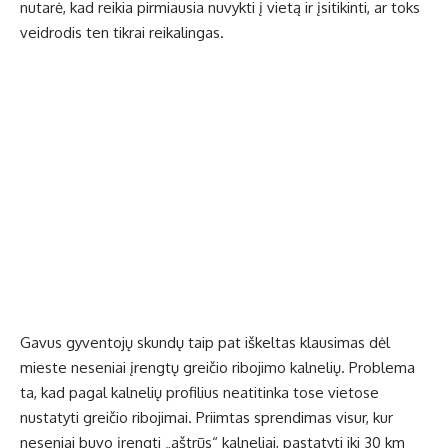
nutarė, kad reikia pirmiausia nuvykti į vietą ir įsitikinti, ar toks
veidrodis ten tikrai reikalingas.
Gavus gyventojų skundų taip pat iškeltas klausimas dėl
mieste neseniai įrengtų greičio ribojimo kalnelių. Problema
ta, kad pagal kalnelių profilius neatitinka tose vietose
nustatyti greičio ribojimai. Priimtas sprendimas visur, kur
neseniai buvo įrengti „aštrūs“ kalneliai, pastatyti iki 30 km