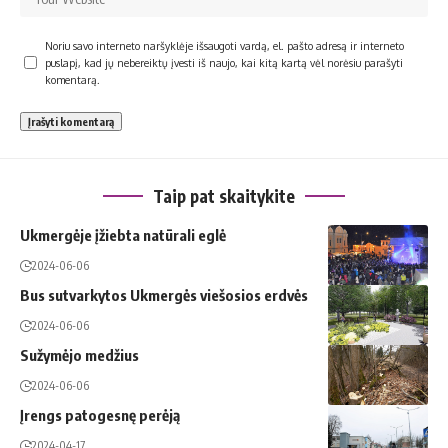
Noriu savo interneto naršyklėje išsaugoti vardą, el. pašto adresą ir interneto
puslapį, kad jų nebereiktų įvesti iš naujo, kai kitą kartą vėl norėsiu parašyti
komentarą.
Taip pat skaitykite
Ukmergėje įžiebta natūrali eglė
2024-06-06
Bus sutvarkytos Ukmergės viešosios erdvės
2024-06-06
Sužymėjo medžius
2024-06-06
Įrengs patogesnę perėją
2024-04-17