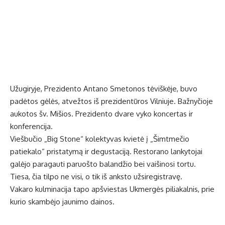
Užugiryje, Prezidento Antano Smetonos tėviškėje, buvo
padėtos gėlės, atvežtos iš prezidentūros Vilniuje. Bažnyčioje
aukotos šv. Mišios. Prezidento dvare vyko koncertas ir
konferencija.
Viešbučio „Big Stone“ kolektyvas kvietė į „Šimtmečio
patiekalo“ pristatymą ir degustaciją. Restorano lankytojai
galėjo paragauti paruošto balandžio bei vaišinosi tortu.
Tiesa, čia tilpo ne visi, o tik iš anksto užsiregistravę.
Vakaro kulminacija tapo apšviestas Ukmergės piliakalnis, prie
kurio skambėjo jaunimo dainos.