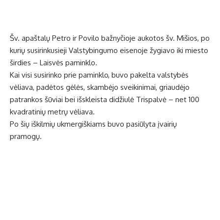
Šv. apaštalų Petro ir Povilo bažnyčioje aukotos šv. Mišios, po
kurių susirinkusieji Valstybingumo eisenoje žygiavo iki miesto
širdies – Laisvės paminklo.
Kai visi susirinko prie paminklo, buvo pakelta valstybės
vėliava, padėtos gėlės, skambėjo sveikinimai, griaudėjo
patrankos šūviai bei išskleista didžiulė Trispalvė – net 100
kvadratinių metrų vėliava.
Po šių iškilmių ukmergiškiams buvo pasiūlyta įvairių
pramogų.