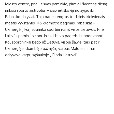
Miesto centre, prie Laisvės paminklo, pirmieji šventinę dieną
rinkosi sporto aistruoliai – šiaurietiško ėjimo žygio iki
Pabaisko dalyviai. Taip pat surengtas tradicinis, kiekvienais
metais vykstantis, 11,6 kilometro bėgimas Pabaiskas–
Ukmergė, į kurį susirinko sportininkai iš visos Lietuvos. Prie
Laisvės paminklo sportininkai buvo pagerbti ir apdovanoti.
Kol sportininkai bėgo už Lietuvą, visoje šalyje, taip pat ir
Ukmergėje, skambėjo bažnyčių varpai. Maldos namai
dalyvavo varpų sąšaukoje „Gloria Lietuvai“.