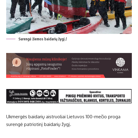
Surengė žiemos baidarių žygį /
Ukmergės baidarių aistruoliai Lietuvos 100-mečio proga
surengė patriotinį baidarių žygį.