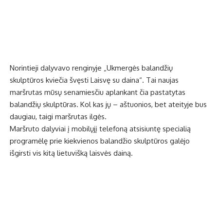
Norintieji dalyvavo renginyje „Ukmergės balandžių
skulptūros kviečia švęsti Laisvę su daina“. Tai naujas
maršrutas mūsų senamiesčiu aplankant čia pastatytas
balandžių skulptūras. Kol kas jų – aštuonios, bet ateityje bus
daugiau, taigi maršrutas ilgės.
Maršruto dalyviai į mobilųjį telefoną atsisiuntę specialią
programėlę prie kiekvienos balandžio skulptūros galėjo
išgirsti vis kitą lietuvišką laisvės dainą.