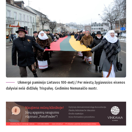
Ukmergė paminėjo Lietuvos 100-metį / Per miestą žygiavusios eisenos
dalyviai nešė didžiulę Trispalvę. Gedimino Nemunaičio nuotr.