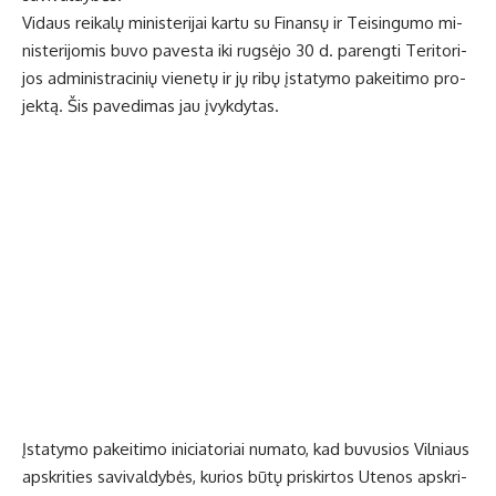
Vi­daus rei­ka­lų mi­nis­te­ri­jai kar­tu su Fi­nan­sų ir Tei­sin­gu­mo mi­
nis­te­ri­jo­mis bu­vo pa­ves­ta iki rug­sė­jo 30 d. pa­reng­ti Te­ri­to­ri­
jos ad­mi­nist­ra­ci­nių vie­ne­tų ir jų ri­bų įsta­ty­mo pa­kei­ti­mo pro­
jek­tą. Šis pa­ve­di­mas jau įvyk­dy­tas.
Įsta­ty­mo pa­kei­ti­mo ini­cia­to­riai nu­ma­to, kad bu­vu­sios Vil­niaus
ap­skri­ties sa­vi­val­dy­bės, ku­rios bū­tų pri­skir­tos Ute­nos ap­skri­