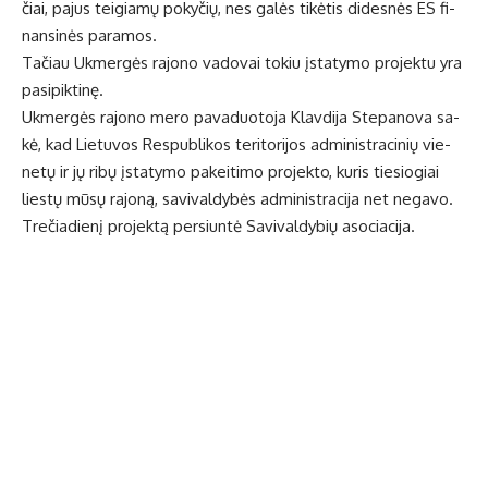
čiai, pa­jus tei­gia­mų po­ky­čių, nes ga­lės ti­kė­tis di­des­nės ES fi­
nan­si­nės pa­ra­mos.
Ta­čiau Uk­mer­gės ra­jo­no va­do­vai to­kiu įsta­ty­mo pro­jek­tu yra
pa­si­pik­ti­nę.
Uk­mer­gės ra­jo­no me­ro pa­va­duo­to­ja Klav­di­ja Ste­pa­no­va sa­
kė, kad Lie­tu­vos Res­pub­li­kos te­ri­to­ri­jos ad­mi­nist­ra­ci­nių vie­
ne­tų ir jų ri­bų įsta­ty­mo pa­kei­ti­mo pro­jek­to, ku­ris tie­sio­giai
lies­tų mū­sų ra­jo­ną, sa­vi­val­dy­bės ad­mi­nist­ra­ci­ja net ne­ga­vo.
Tre­čia­die­nį pro­jek­tą per­siun­tė Sa­vi­val­dy­bių aso­cia­ci­ja.