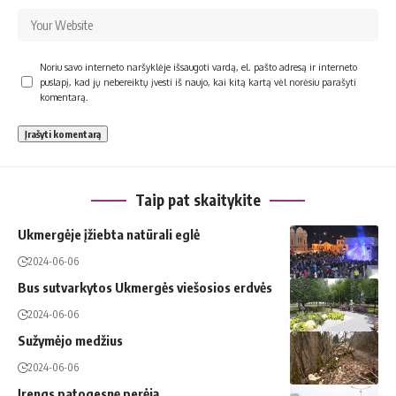
Noriu savo interneto naršyklėje išsaugoti vardą, el. pašto adresą ir interneto
puslapį, kad jų nebereiktų įvesti iš naujo, kai kitą kartą vėl norėsiu parašyti
komentarą.
Taip pat skaitykite
Ukmergėje įžiebta natūrali eglė
2024-06-06
Bus sutvarkytos Ukmergės viešosios erdvės
2024-06-06
Sužymėjo medžius
2024-06-06
Įrengs patogesnę perėją