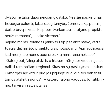
„Ma­to­me la­bai daug nei­gia­mų da­ly­kų. Nes šie pa­si­kei­ti­mai
tie­sio­giai pa­lies­tų la­bai daug tar­ny­bų: že­mėt­var­ką, po­li­ci­ją,
dar­bo bir­žą ir ki­tas. Kaip bus tvar­ko­ma­si, įsta­ty­mo pro­jek­te
ne­už­si­me­na­ma“, – sa­kė vi­ce­me­rė.
Ra­jo­no me­ras Ro­lan­das Ja­nic­kas taip pat ak­cen­ta­vo, kad si­
tu­a­ci­ja dėl mi­nė­to pro­jek­to yra pri­bloš­kian­ti. Ap­mau­džiau­sia,
kad me­rų nuo­mo­nės apie pro­jek­tą mi­nis­te­ri­ja ne­klau­sė.
„Ga­lė­tų pa­tį Vil­nių at­skir­ti, o li­ku­sius mū­sų ap­skri­ties ra­jo­nus
pa­lik­ti tam pa­čiam re­gio­nui. Ki­tas mū­sų pa­siū­ly­mas – at­kur­ti
Uk­mer­gės ap­skri­tį ir prie jos pri­jung­ti nuo Vil­niaus da­bar siū­
lo­mus at­skir­ti ra­jo­nus“, – kal­bė­jo ra­jo­no va­do­vas. Jo įsi­ti­ki­ni­
mu, tai vi­sai re­a­lus pla­nas.