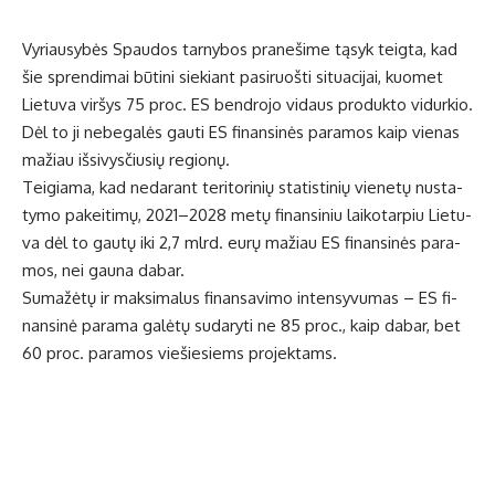
Vy­riau­sy­bės Spau­dos tar­ny­bos pra­ne­ši­me tą­syk teig­ta, kad
šie spren­di­mai bū­ti­ni sie­kiant pa­si­ruoš­ti si­tu­a­ci­jai, kuo­met
Lie­tu­va vir­šys 75 proc. ES ben­dro­jo vi­daus pro­duk­to vi­dur­kio.
Dėl to ji ne­be­ga­lės gau­ti ES fi­nan­si­nės pa­ra­mos kaip vie­nas
ma­žiau iš­si­vys­čiu­sių re­gio­nų.
Tei­gia­ma, kad ne­da­rant te­ri­to­ri­nių sta­tis­ti­nių vie­ne­tų nu­sta­
ty­mo pa­kei­ti­mų, 2021–2028 me­tų fi­nan­si­niu lai­ko­tar­piu Lie­tu­
va dėl to gau­tų iki 2,7 mlrd. eu­rų ma­žiau ES fi­nan­si­nės pa­ra­
mos, nei gau­na da­bar.
Su­ma­žė­tų ir mak­si­ma­lus fi­nan­sa­vi­mo in­ten­sy­vu­mas – ES fi­
nan­si­nė pa­ra­ma ga­lė­tų su­da­ry­ti ne 85 proc., kaip da­bar, bet
60 proc. pa­ra­mos vie­šie­siems pro­jek­tams.