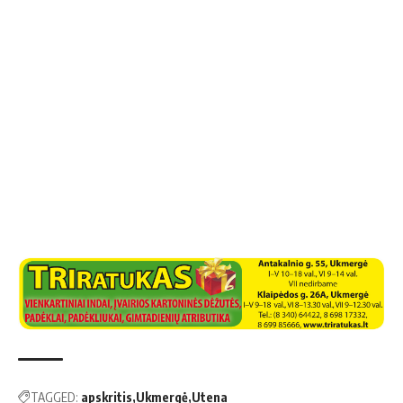
TAGGED:
apskritis
Ukmergė
Utena