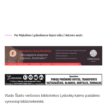
Per Mykolines Lyduokiuose liejosi eilės / Autorės nuotr.
Vla­do Šlai­to vie­šo­sios bib­lio­te­kos Ly­duo­kių kai­mo pa­da­li­nio
vy­res­nio­ji bib­lio­te­ki­nin­kė.