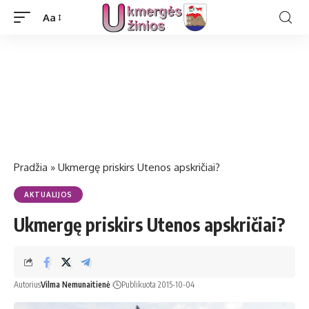
Aa
Pradžia
»
Ukmergę priskirs Utenos apskričiai?
AKTUALIJOS
Ukmergę priskirs Utenos apskričiai?
Autorius
Vilma Nemunaitienė
Publikuota 2015-10-04