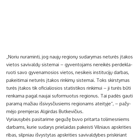
„No­riu nu­ra­min­ti, jog nau­jų re­gio­nų su­da­ry­mas ne­tu­rės įta­kos
vie­tos sa­vi­val­dų sis­te­mai – gy­ven­to­jams ne­rei­kės per­dek­la­
ruo­ti sa­vo gy­ve­na­mo­sios vie­tos, ne­si­keis ins­ti­tu­ci­jų dar­bas,
pa­kei­ti­mai ne­tu­rės įta­kos rin­ki­mų sis­te­mai. Toks skirs­ty­mas
tu­rės įta­kos tik ofi­cia­lio­sios sta­tis­ti­kos rin­ki­mui – ji tu­rės bū­ti
ren­ka­ma pa­gal nau­jai su­for­muo­tus re­gio­nus. Tai pa­dės gau­ti
pa­ra­mą ma­žiau iš­si­vys­čiu­siems re­gio­nams at­ei­ty­je“, – pa­žy­
mė­jo prem­je­ras Al­gir­das But­ke­vi­čius.
Vy­riau­sy­bės pa­si­ta­ri­me ge­gu­žę bu­vo pri­tar­ta to­li­mes­niems
dar­bams, ku­rie su­da­rys prie­lai­das pa­keis­ti Vil­niaus ap­skri­ties
ri­bas, sil­pniau iš­vys­ty­tas ap­skri­ties sa­vi­val­dy­bes pri­ski­riant