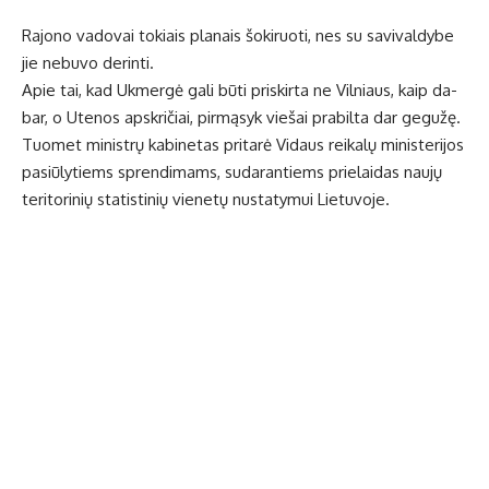
Ra­jo­no va­do­vai to­kiais pla­nais šo­ki­ruo­ti, nes su sa­vi­val­dy­be
jie ne­bu­vo de­rin­ti.
Apie tai, kad Uk­mer­gė ga­li bū­ti pri­skir­ta ne Vil­niaus, kaip da­
bar, o Ute­nos ap­skri­čiai, pir­mą­syk vie­šai pra­bil­ta dar ge­gu­žę.
Tuo­met mi­nist­rų ka­bi­ne­tas pri­ta­rė Vi­daus rei­ka­lų mi­nis­te­ri­jos
pa­siū­ly­tiems spren­di­mams, su­da­ran­tiems prie­lai­das nau­jų
te­ri­to­ri­nių sta­tis­ti­nių vie­ne­tų nu­sta­ty­mui Lie­tu­vo­je.