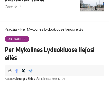
2024-04-17
Pradžia
»
Per Mykolines Lyduokiuose liejosi eilės
AKTUALIJOS
Per Mykolines Lyduokiuose liejosi
eilės
Autorius
Ukmergės žinios
Publikuota 2015-10-04