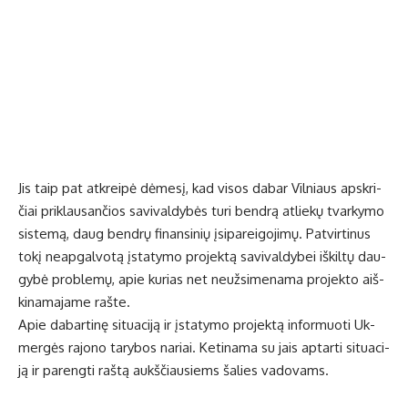
Jis taip pat at­krei­pė dė­me­sį, kad vi­sos da­bar Vil­niaus ap­skri­
čiai pri­klau­san­čios sa­vi­val­dy­bės tu­ri ben­drą at­lie­kų tvar­ky­mo
sis­te­mą, daug ben­drų fi­nan­si­nių įsi­pa­rei­go­ji­mų. Pa­tvir­ti­nus
to­kį ne­ap­gal­vo­tą įsta­ty­mo pro­jek­tą sa­vi­val­dy­bei iš­kil­tų dau­
gy­bė pro­ble­mų, apie ku­rias net ne­už­si­me­na­ma pro­jek­to aiš­
ki­na­ma­ja­me raš­te.
Apie da­bar­ti­nę si­tu­a­ci­ją ir įsta­ty­mo pro­jek­tą in­for­muo­ti Uk­
mer­gės ra­jo­no ta­ry­bos na­riai. Ke­ti­na­ma su jais ap­tar­ti si­tu­a­ci­
ją ir pa­reng­ti raš­tą aukš­čiau­siems ša­lies va­do­vams.