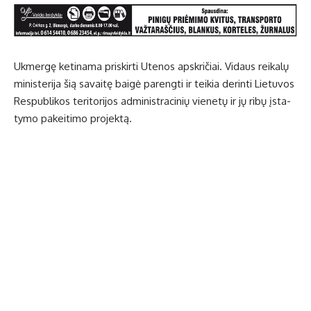
Uk­mer­gę ke­ti­na­ma pri­skir­ti Ute­nos ap­skri­čiai. Vi­daus rei­ka­lų
mi­nis­te­ri­ja šią sa­vai­tę bai­gė pa­reng­ti ir tei­kia de­rin­ti Lie­tu­vos
Res­pub­li­kos te­ri­to­ri­jos ad­mi­nist­ra­ci­nių vie­ne­tų ir jų ri­bų įsta­
ty­mo pa­kei­ti­mo pro­jek­tą.