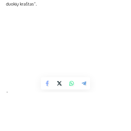
duo­kių kraš­tas“.
Šį­met pa­siū­lė­me gar­siai pa­skai­ty­ti ei­les apie ru­de­nį. Vi­sas
pluoš­tas po­ezi­jos rin­ki­nių, tarp ku­rių Vy­tau­to Ma­čer­nio, Ja­ni­
nos De­gu­ty­tės, kraš­tie­čio Al­bi­no Še­re­lio, lau­kė skai­to­vų.
Sma­gu bu­vo klau­syt, kaip švie­čiant ru­de­niš­kai sau­lei, to­lė­liau
skam­bant ka­pe­li­jos mu­zi­kai, skai­to­vai vie­nas po ki­to rin­ko­si