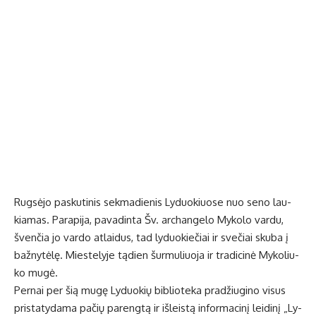
Rug­sė­jo pas­ku­ti­nis sek­ma­die­nis Ly­duo­kiuo­se nuo se­no lau­
kia­mas. Pa­ra­pi­ja, pa­va­din­ta Šv. ar­chan­ge­lo My­ko­lo var­du,
šven­čia jo var­do at­lai­dus, tad ly­duo­kie­čiai ir sve­čiai sku­ba į
baž­ny­tė­lę. Mies­te­ly­je tą­dien šur­mu­liuo­ja ir tra­di­ci­nė My­ko­liu­
ko mu­gė.
Per­nai per šią mu­gę Ly­duo­kių bib­lio­te­ka pra­džiu­gi­no vi­sus
pri­sta­ty­da­ma pa­čių pa­reng­tą ir iš­leis­tą in­for­ma­ci­nį lei­di­nį „Ly­