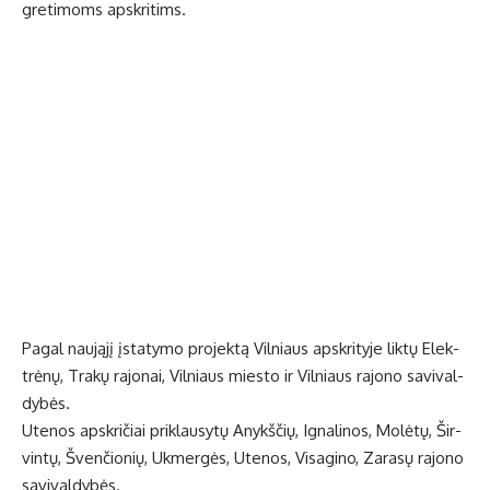
gre­ti­moms ap­skri­tims.
Pa­gal nau­ją­jį įsta­ty­mo pro­jek­tą Vil­niaus ap­skri­ty­je lik­tų Elek­
trė­nų, Tra­kų ra­jo­nai, Vil­niaus mies­to ir Vil­niaus ra­jo­no sa­vi­val­
dy­bės.
Ute­nos ap­skri­čiai pri­klau­sy­tų Anykš­čių, Ig­na­li­nos, Mo­lė­tų, Šir­
vin­tų, Šven­čio­nių, Uk­mer­gės, Ute­nos, Vi­sa­gi­no, Za­ra­sų ra­jo­no
sa­vi­val­dy­bės.