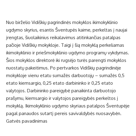
Nuo birželio Vidiškių pagrindinės mokyklos ikimokyklinio
ugdymo skyrius, esantis Šventupės kaime, perkeltas į naujai
įrengtas, šiuolaikinius reikalavimus atitinkančias patalpas
pačioje Vidiškių mokykloje. Taigi į šią mokyklą perkeliamas
ikimokyklinio ir priešmokyklinio ugdymo programų vykdymas.
Šios mokyklos direktorė iki rugsėjo turės parengti mokyklos
nuostatų pakeitimus. Po pertvarkos Vidiškių pagrindinėje
mokykloje vienu etatu sumažės darbuotojų – sumažės 0,5
etato kiemsargio, 0,25 etato darbininko ir 0,25 etato
valytojos. Darbininko pareigybė panaikinta darbuotojo
prašymu, kiemsargio ir valytojos pareigybės perkeltos į
mokyklą. Ikimokyklinio ugdymo skyriaus patalpos Šventupėje
pagal panaudos sutartį pereis savivaldybės nuosavybėn.
Gatvės pavadinimas