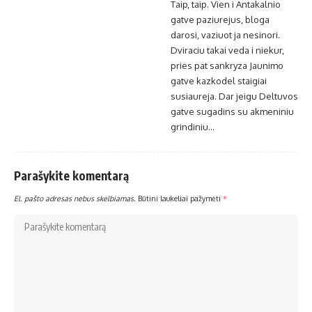
Taip, taip. Vien i Antakalnio
gatve paziurejus, bloga
darosi, vaziuot ja nesinori.
Dviraciu takai veda i niekur,
pries pat sankryza Jaunimo
gatve kazkodel staigiai
susiaureja. Dar jeigu Deltuvos
gatve sugadins su akmeniniu
grindiniu…
Parašykite komentarą
El. pašto adresas nebus skelbiamas.
Būtini laukeliai pažymėti
*