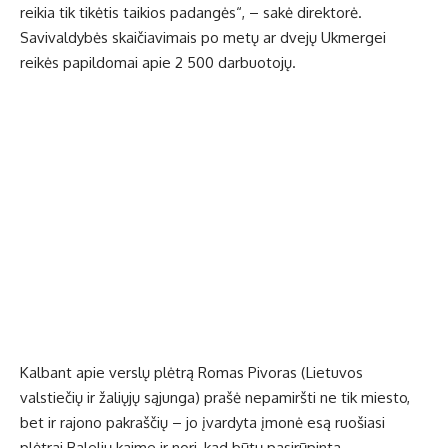
reikia tik tikėtis taikios padangės“, – sakė direktorė.
Savivaldybės skaičiavimais po metų ar dvejų Ukmergei
reikės papildomai apie 2 500 darbuotojų.
Kalbant apie verslų plėtrą Romas Pivoras (Lietuvos
valstiečių ir žaliųjų sąjunga) prašė nepamiršti ne tik miesto,
bet ir rajono pakraščių – jo įvardyta įmonė esą ruošiasi
plėtrai Balelių kaime ir nori, kad būtų pasirūpinta