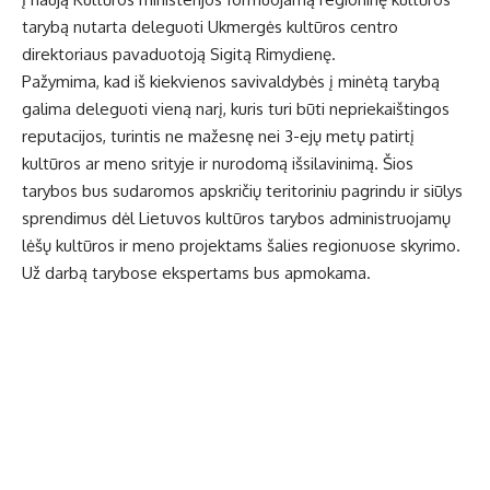
tarybą nutarta deleguoti Ukmergės kultūros centro
direktoriaus pavaduotoją Sigitą Rimydienę.
Pažymima, kad iš kiekvienos savivaldybės į minėtą tarybą
galima deleguoti vieną narį, kuris turi būti nepriekaištingos
reputacijos, turintis ne mažesnę nei 3-ejų metų patirtį
kultūros ar meno srityje ir nurodomą išsilavinimą. Šios
tarybos bus sudaromos apskričių teritoriniu pagrindu ir siūlys
sprendimus dėl Lietuvos kultūros tarybos administruojamų
lėšų kultūros ir meno projektams šalies regionuose skyrimo.
Už darbą tarybose ekspertams bus apmokama.