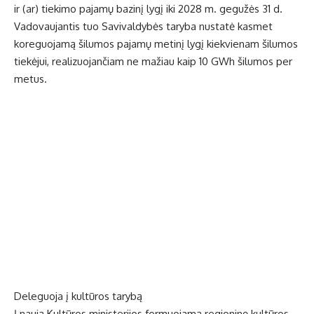
ir (ar) tiekimo pajamų bazinį lygį iki 2028 m. gegužės 31 d.
Vadovaujantis tuo Savivaldybės taryba nustatė kasmet
koreguojamą šilumos pajamų metinį lygį kiekvienam šilumos
tiekėjui, realizuojančiam ne mažiau kaip 10 GWh šilumos per
metus.
Deleguoja į kultūros tarybą
Į naują Kultūros ministerijos formuojamą regioninę kultūros