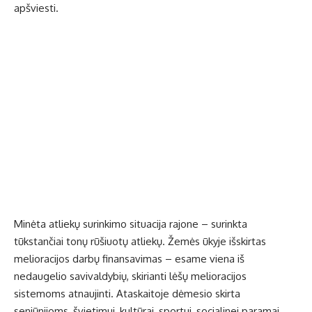
apšviesti.
Minėta atliekų surinkimo situacija rajone – surinkta
tūkstančiai tonų rūšiuotų atliekų. Žemės ūkyje išskirtas
melioracijos darbų finansavimas – esame viena iš
nedaugelio savivaldybių, skirianti lėšų melioracijos
sistemoms atnaujinti. Ataskaitoje dėmesio skirta
seniūnijoms, švietimui, kultūrai, sportui, socialinei paramai,