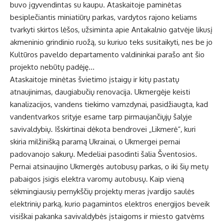
buvo įgyvendintas su kaupu. Ataskaitoje paminėtas
besiplečiantis miniatiūrų parkas, vardytos rajono keliams
tvarkyti skirtos lėšos, užsiminta apie Antakalnio gatvėje likusį
akmeninio grindinio ruožą, su kuriuo teks susitaikyti, nes be jo
Kultūros paveldo departamento valdininkai parašo ant šio
projekto nebūtų padėję…
Ataskaitoje minėtas švietimo įstaigų ir kitų pastatų
atnaujinimas, daugiabučių renovacija. Ukmergėje keisti
kanalizacijos, vandens tiekimo vamzdynai, pasidžiaugta, kad
vandentvarkos srityje esame tarp pirmaujančiųjų šalyje
savivaldybių. Išskirtinai dėkota bendrovei „Likmerė“, kuri
skiria milžinišką paramą Ukrainai, o Ukmergei pernai
padovanojo sakurų. Medeliai pasodinti šalia Šventosios.
Pernai atsinaujino Ukmergės autobusų parkas, o iki šių metų
pabaigos įsigis elektra varomų autobusų. Kaip vieną
sėkmingiausių pernykščių projektų meras įvardijo saulės
elektrinių parką, kurio pagamintos elektros energijos beveik
visiškai pakanka savivaldybės įstaigoms ir miesto gatvėms