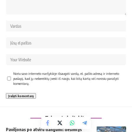
Noriu savo interneto naršyklėje išsaugoti vardą, el. pašto adresą ir interneto
puslapį, kad jų nebereiktų įvesti iš naujo, kai kitą kartą vėl norėsiu parašyti
komentarą.
Taip pat skaitykite
Paviljonas po atviru dangumi: dešimtys