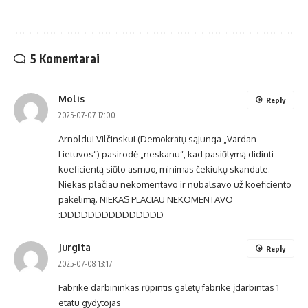
5 Komentarai
Molis
Reply
2025-07-07 12:00
Arnoldui Vilčinskui (Demokratų sąjunga „Vardan
Lietuvos“) pasirodė „neskanu“, kad pasiūlymą didinti
koeficientą siūlo asmuo, minimas čekiukų skandale.
Niekas plačiau nekomentavo ir nubalsavo už koeficiento
pakėlimą. NIEKAS PLACIAU NEKOMENTAVO
:DDDDDDDDDDDDDDD
Jurgita
Reply
2025-07-08 13:17
Fabrike darbininkas rūpintis galėtų fabrike įdarbintas 1
etatu gydytojas