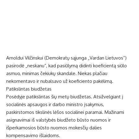
Arnoldui Vilčinskui (Demokratų sąjunga „Vardan Lietuvos“)
pasirodė „neskanu“, kad pasiūlymą didinti koeficientą siūlo
asmuo, minimas čekiukų skandale. Niekas plačiau
nekomentavo ir nubalsavo už koeficiento pakėlimą.
Patikslintas biudžetas
Posėdyje patikslintas šių metų biudžetas. Atsižvelgiant į
socialinės apsaugos ir darbo ministro įsakymus,
paskirstomos tikslinės lėšos socialinei paramai. Mažinami
asignavimai iš valstybės biudžeto būsto nuomos ir
išperkamosios būsto nuomos mokesčių dalies
kompensavimo išlaidoms.