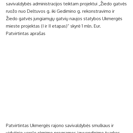
savivaldybės administracijos teiktam projektui „Žiedo gatvės
ruožo nuo Deltuvos g. iki Gedimino g. rekonstravimo ir
Žiedo gatvės jungiamųjų gatvių naujos statybos Ukmergės
mieste projektas (I ir II etapas)“ skyrė 1 mln. Eur.
Patvirtintas aprašas
Patvirtintas Ukmergės rajono savivaldybės smulkaus ir
vidutinio verslo rėmimo programos įgyvendinimo tvarkos