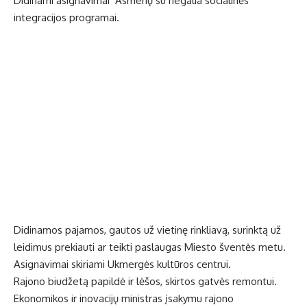
Didinami asignavimai Asmenų su negalia socialinės
integracijos programai.
Didinamos pajamos, gautos už vietinę rinkliavą, surinktą už
leidimus prekiauti ar teikti paslaugas Miesto šventės metu.
Asignavimai skiriami Ukmergės kultūros centrui.
Rajono biudžetą papildė ir lėšos, skirtos gatvės remontui.
Ekonomikos ir inovacijų ministras įsakymu rajono