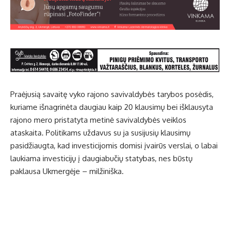
Praėjusią savaitę vyko rajono savivaldybės tarybos posėdis,
kuriame išnagrinėta daugiau kaip 20 klausimų bei išklausyta
rajono mero pristatyta metinė savivaldybės veiklos
ataskaita. Politikams uždavus su ja susijusių klausimų
pasidžiaugta, kad investicijomis domisi įvairūs verslai, o labai
laukiama investicijų į daugiabučių statybas, nes būstų
paklausa Ukmergėje – milžiniška.