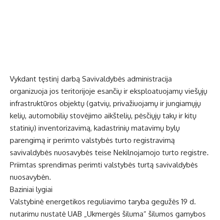
Vykdant tęstinį darbą Savivaldybės administracija
organizuoja jos teritorijoje esančių ir eksploatuojamų viešųjų
infrastruktūros objektų (gatvių, privažiuojamų ir jungiamųjų
kelių, automobilių stovėjimo aikštelių, pėsčiųjų takų ir kitų
statinių) inventorizavimą, kadastrinių matavimų bylų
parengimą ir perimto valstybės turto registravimą
savivaldybės nuosavybės teise Nekilnojamojo turto registre.
Priimtas sprendimas perimti valstybės turtą savivaldybės
nuosavybėn.
Baziniai lygiai
Valstybinė energetikos reguliavimo taryba gegužės 19 d.
nutarimu nustatė UAB „Ukmergės šiluma“ šilumos gamybos