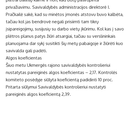
privažiavimu. Savivaldybės administracijos direktorė I.
Pračkailė sakė, kad su minėtos įmonės atstovu buvo kalbėta,
tačiau kol jas bendrovė negali prisiimti tam tikrų
įsipareigojimų, susijusių su darbo vietų įkūrimu. Kol kas į savo
plėtros planus patys žiūri atsargiai, tačiau su verslininkais
planuojama dar sykį susitikti šių metų pabaigoje ir žiūrėti kuo
savivalda gali padėti.
Algos koeficientas
Šiuo metu Ukmergės rajono savivaldybės kontrolieriui
nustatytas pareiginės algos koeficientas – 2,17. Kontrolės
komiteto posėdyje siūlyta koeficientą padidinti 10 proc.
Pritarta siūlymui Savivaldybės kontrolieriui nustatyti
pareiginės algos koeficientą 2,39.