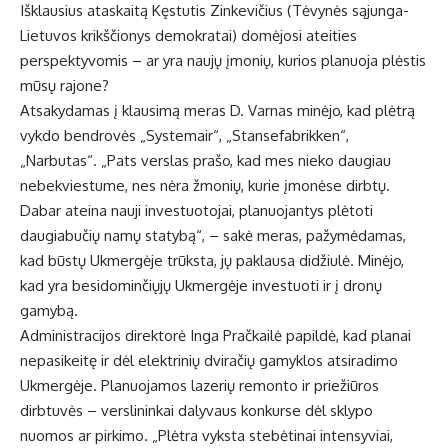
Išklausius ataskaitą Kęstutis Zinkevičius (Tėvynės sąjunga-
Lietuvos krikščionys demokratai) domėjosi ateities
perspektyvomis – ar yra naujų įmonių, kurios planuoja plėstis
mūsų rajone?
Atsakydamas į klausimą meras D. Varnas minėjo, kad plėtrą
vykdo bendrovės „Systemair“, „Stansefabrikken“,
„Narbutas“. „Pats verslas prašo, kad mes nieko daugiau
nebekviestume, nes nėra žmonių, kurie įmonėse dirbtų.
Dabar ateina nauji investuotojai, planuojantys plėtoti
daugiabučių namų statybą“, – sakė meras, pažymėdamas,
kad būstų Ukmergėje trūksta, jų paklausa didžiulė. Minėjo,
kad yra besidominčiųjų Ukmergėje investuoti ir į dronų
gamybą.
Administracijos direktorė Inga Pračkailė papildė, kad planai
nepasikeitę ir dėl elektrinių dviračių gamyklos atsiradimo
Ukmergėje. Planuojamos lazerių remonto ir priežiūros
dirbtuvės – verslininkai dalyvaus konkurse dėl sklypo
nuomos ar pirkimo. „Plėtra vyksta stebėtinai intensyviai,