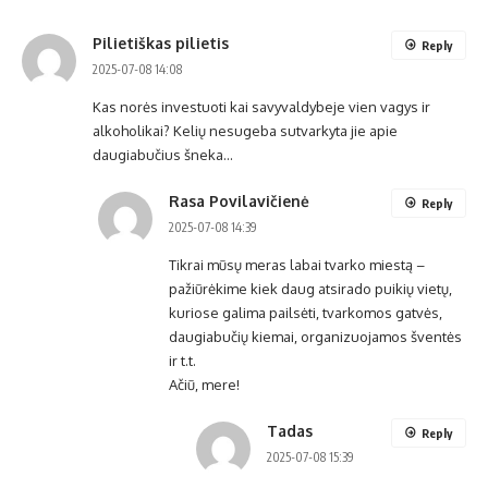
Pilietiškas pilietis
Reply
2025-07-08 14:08
Kas norės investuoti kai savyvaldybeje vien vagys ir
alkoholikai? Kelių nesugeba sutvarkyta jie apie
daugiabučius šneka…
Rasa Povilavičienė
Reply
2025-07-08 14:39
Tikrai mūsų meras labai tvarko miestą –
pažiūrėkime kiek daug atsirado puikių vietų,
kuriose galima pailsėti, tvarkomos gatvės,
daugiabučių kiemai, organizuojamos šventės
ir t.t.
Ačiū, mere!
Tadas
Reply
2025-07-08 15:39