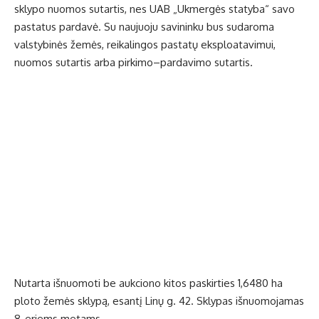
sklypo nuomos sutartis, nes UAB „Ukmergės statyba“ savo
pastatus pardavė. Su naujuoju savininku bus sudaroma
valstybinės žemės, reikalingos pastatų eksploatavimui,
nuomos sutartis arba pirkimo–pardavimo sutartis.
Nutarta išnuomoti be aukciono kitos paskirties 1,6480 ha
ploto žemės sklypą, esantį Linų g. 42. Sklypas išnuomojamas
8-eriems metams.