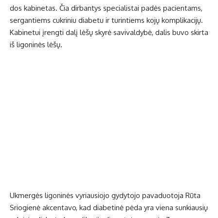
dos ka­bi­ne­tas. Čia dir­ban­tys spe­cia­lis­tai pa­dės pa­cien­tams,
ser­gan­tiems cuk­ri­niu dia­be­tu ir tu­rin­tiems ko­jų kom­pli­ka­ci­jų.
Ka­bi­ne­tui įreng­ti da­lį lė­šų sky­rė sa­vi­val­dy­bė, da­lis bu­vo skir­ta
iš li­go­ni­nės lė­šų.
Uk­mer­gės li­go­ni­nės vy­riau­sio­jo gy­dy­to­jo pa­va­duo­to­ja Rū­ta
Srio­gie­nė ak­cen­ta­vo, kad dia­be­ti­nė pė­da yra vie­na sun­kiau­sių