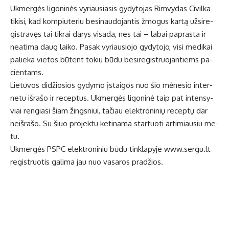
Uk­mer­gės li­go­ni­nės vy­riau­sia­sis gy­dy­to­jas Rim­vy­das Ci­vil­ka
ti­ki­si, kad kom­piu­te­riu be­si­nau­do­jan­tis žmo­gus kar­tą už­si­re­
gist­ra­vęs tai tik­rai da­rys vi­sa­da, nes tai – la­bai pa­pras­ta ir
ne­at­ima daug lai­ko. Pa­sak vy­riau­sio­jo gy­dy­to­jo, vi­si me­di­kai
pa­lie­ka vie­tos bū­tent to­kiu bū­du be­si­re­gist­ruo­jan­tiems pa­
cien­tams.
Lie­tu­vos di­džio­sios gy­dy­mo įstai­gos nuo šio mė­ne­sio in­ter­
ne­tu iš­ra­šo ir re­cep­tus. Uk­mer­gės li­go­ni­nė taip pat in­ten­sy­
viai ren­gia­si šiam žings­niui, ta­čiau elek­tro­ni­nių re­cep­tų dar
ne­iš­ra­šo. Su šiuo pro­jek­tu ke­ti­na­ma star­tuo­ti ar­ti­miau­siu me­
tu.
Uk­mer­gės PSPC elek­tro­ni­niu bū­du tin­kla­py­je www.ser­gu.lt
re­gist­ruo­tis ga­li­ma jau nuo va­sa­ros pra­džios.