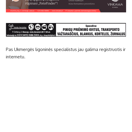
Pas Uk­mer­gės li­go­ni­nės spe­cia­lis­tus jau ga­li­ma re­gist­ruo­tis ir
in­ter­ne­tu.