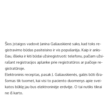
Šios įstai­gos va­do­vė Ja­ni­na Ga­liaus­kie­nė sa­ko, kad toks re­
gist­ra­vi­mo bū­das pa­si­tei­si­no ir vis po­pu­lia­rė­ja. Kaip ir anks­
čiau, iš­lie­ka ir ki­ti bū­dai už­si­re­gist­ruo­ti: te­le­fo­nu, pa­čiam už­si­
ra­šant re­gist­ra­ci­jos ap­lan­ke prie re­gist­ra­tū­ros ar pa­čio­je re­
gist­ra­tū­ro­je.
Elek­tro­ni­nis re­cep­tas, pa­sak J. Ga­liaus­kie­nės, ga­lės bū­ti iš­ra­
šo­mas tik tuo­met, kai vi­si to pa­cien­to duo­me­nys apie svei­
ka­tos būk­lę jau bus elek­tro­ni­nė­je erd­vė­je. O tai nu­tiks tik­rai
ne iš kar­to.