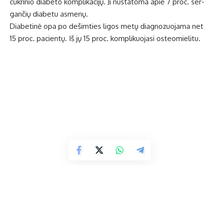
cuk­ri­nio dia­be­to kom­pli­ka­ci­jų. Ji nu­sta­to­ma apie 7 proc. ser­
gan­čių dia­be­tu as­me­nų.
Dia­be­ti­nė opa po de­šim­ties li­gos me­tų diag­no­zuo­ja­ma net
15 proc. pa­cien­tų. Iš jų 15 proc. kom­pli­kuo­ja­si os­te­o­mie­li­tu.
Apie 30 proc. vi­sų Lie­tu­vo­je at­lie­ka­mų ga­lū­nių am­pu­ta­ci­jų le­
mia cuk­ri­nis dia­be­tas. Pa­žei­dus odą, pri­si­dė­ju­si in­fek­ci­ja su­ke­
lia pa­to­lo­gi­nių pro­ce­sų, ne­re­tai le­mian­čių ko­jos am­pu­ta­ci­ją.