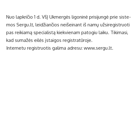
Nuo lap­kri­čio 1 d. VšĮ Uk­mer­gės li­go­ni­nė pri­si­jun­gė prie sis­te­
mos Ser­gu.lt, lei­džian­čios ne­iš­ei­nant iš na­mų už­si­re­gist­ruo­ti
pas rei­kia­mą spe­cia­lis­tą kiek­vie­nam pa­to­giu lai­ku. Ti­ki­ma­si,
kad su­ma­žės ei­lės įstai­gos re­gist­ra­tū­ro­je.
In­ter­ne­tu re­gist­ruo­tis ga­li­ma ad­re­su: www.ser­gu.lt.