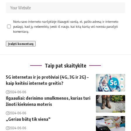
Noriu savo interneto naršyklėje išsaugoti vardą, el. pašto adresą ir interneto
puslapį, kad jų nebereiktų įvesti iš naujo, kai kitą kartą vėl norėsiu parašyti
komentarą.
Taip pat skaitykite
5G internetas ir jo protėviai (4G, 3G ir 2G) –
kaip keitėsi interneto greitis?
2024-06-06
Ilgaauliai: derinimo smulkmenos, kurias turi
žinoti kiekviena moteris
2024-06-06
„Geriau būtų tik viena“
2024-06-06