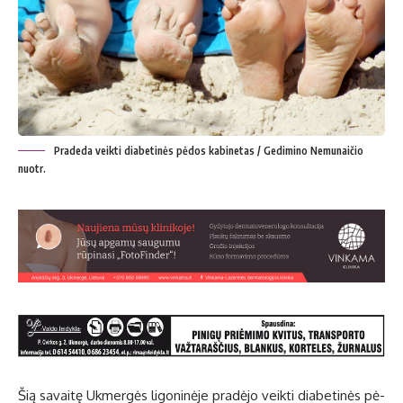
Pradeda veikti diabetinės pėdos kabinetas / Gedimino Nemunaičio
nuotr.
Šią sa­vai­tę Uk­mer­gės li­go­ni­nė­je pra­dė­jo veik­ti dia­be­ti­nės pė­