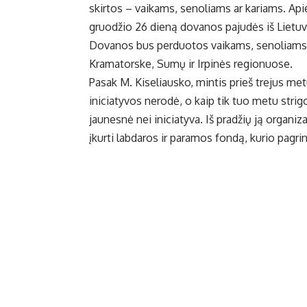
skirtos – vaikams, senoliams ar kariams. Apie
gruodžio 26 dieną dovanos pajudės iš Lietuvo
Dovanos bus perduotos vaikams, senoliams i
Kramatorske, Sumų ir Irpinės regionuose.
Pasak M. Kiseliausko, mintis prieš trejus metu
iniciatyvos nerodė, o kaip tik tuo metu strig
jaunesnė nei iniciatyva. Iš pradžių ją organi
įkurti labdaros ir paramos fondą, kurio pagrin