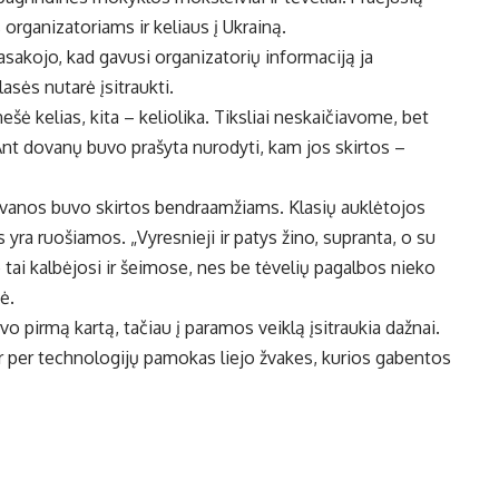
organizatoriams ir keliaus į Ukrainą.
sakojo, kad gavusi organizatorių informaciją ja
asės nutarė įsitraukti.
ė kelias, kita – keliolika. Tiksliai neskaičiavome, bet
 Ant dovanų buvo prašyta nurodyti, kam jos skirtos –
ovanos buvo skirtos bendraamžiams. Klasių auklėtojos
 yra ruošiamos. „Vyresnieji ir patys žino, supranta, o su
 tai kalbėjosi ir šeimose, nes be tėvelių pagalbos nieko
ė.
 pirmą kartą, tačiau į paramos veiklą įsitraukia dažnai.
ir per technologijų pamokas liejo žvakes, kurios gabentos