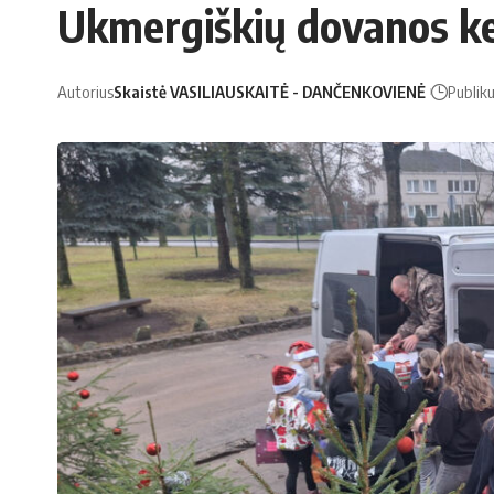
Ukmergiškių dovanos kel
Autorius
Skaistė VASILIAUSKAITĖ - DANČENKOVIENĖ
Publik