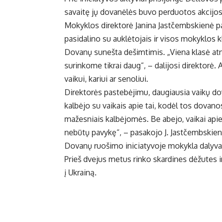
savaitę jų dovanėlės buvo perduotos akcijos 
Mokyklos direktorė Janina Jastčembskienė pa
pasidalino su auklėtojais ir visos mokyklos kl
Dovanų sunešta dešimtimis. „Viena klasė atneš
surinkome tikrai daug“, – dalijosi direktorė.
vaikui, kariui ar senoliui.
Direktorės pastebėjimu, daugiausia vaikų d
kalbėjo su vaikais apie tai, kodėl tos dovanos
mažesniais kalbėjomės. Be abejo, vaikai apie
nebūtų pavykę“, – pasakojo J. Jastčembskien
Dovanų ruošimo iniciatyvoje mokykla dalyvavo
Prieš dvejus metus rinko skardines dėžutes 
į Ukrainą.