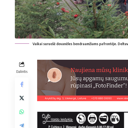
Vaikai suruošė dovanėles bendraamžiams pafrontėje. Deltuv
Dalintis