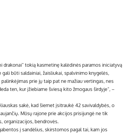
ni drakonai“ tokią kasmetinę kalėdinės paramos iniciatyvą
gali būti saldainiai, žaisliukai, spalvinimo knygelės,
s palinkėjimas prie jų taip pat ne mažiau vertingas, nes
deda ten, kur įžiebiame šviesą kito žmogaus širdyje“, –
iauskas sakė, kad šiemet įsitraukė 42 savivaldybės, o
ujančių. Mūsų rajone prie akcijos prisijungė ne tik
s, organizacijos, bendrovės.
abentos į sandėlius, skirstomos pagal tai, kam jos