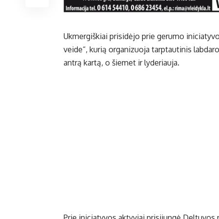
Ukmergiškiai prisidėjo prie gerumo iniciatyv
veide“, kurią organizuoja tarptautinis labda
antrą kartą, o šiemet ir lyderiauja.
Prie iniciatyvos aktyviai prisijungė Deltuvos 