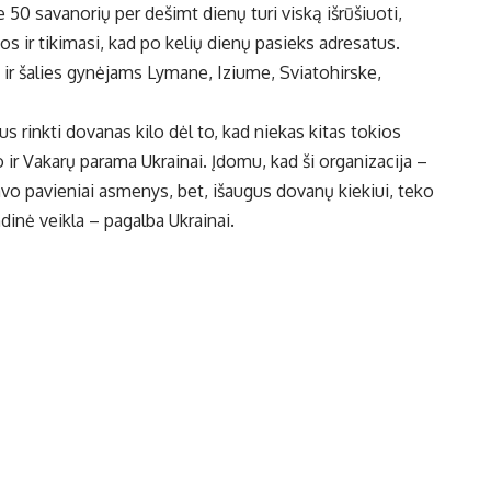
 50 savanorių per dešimt dienų turi viską išrūšiuoti,
s ir tikimasi, kad po kelių dienų pasieks adresatus.
r šalies gynėjams Lymane, Iziume, Sviatohirske,
s rinkti dovanas kilo dėl to, kad niekas kitas tokios
o ir Vakarų parama Ukrainai. Įdomu, kad ši organizacija –
zavo pavieniai asmenys, bet, išaugus dovanų kiekiui, teko
dinė veikla – pagalba Ukrainai.