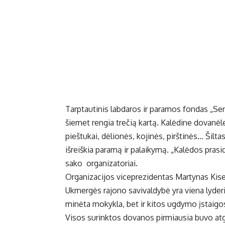
Tarptautinis labdaros ir paramos fondas „Se
šiemet rengia trečią kartą. Kalėdine dovanėle 
pieštukai, dėlionės, kojinės, pirštinės… Šilta
išreiškia paramą ir palaikymą. „Kalėdos prasi
sako organizatoriai.
Organizacijos viceprezidentas Martynas Kisel
Ukmergės rajono savivaldybė yra viena lyderia
minėta mokykla, bet ir kitos ugdymo įstaigo
Visos surinktos dovanos pirmiausia buvo atg