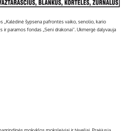
os „Kalėdinė šypsena pafrontės vaiko, senolio, kario
ros ir paramos fondas „Seni drakonai“. Ukmergė dalyvauja
pagrindinės mokyklos moksleiviai ir tėveliai. Praėjusią