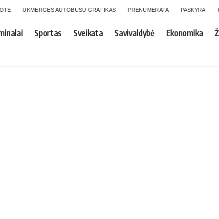
GOTE
UKMERGĖS AUTOBUSŲ GRAFIKAS
PRENUMERATA
PASKYRA
minalai
Sportas
Sveikata
Savivaldybė
Ekonomika
Ž