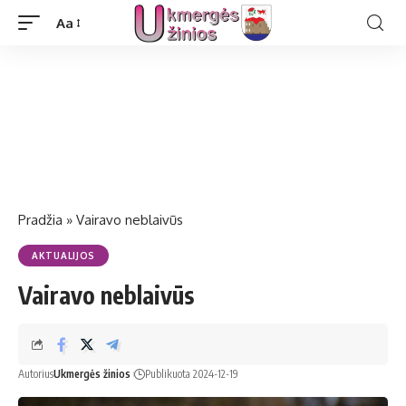
Aa
Pradžia
»
Vairavo neblaivūs
AKTUALIJOS
Vairavo neblaivūs
Autorius
Ukmergės žinios
Publikuota 2024-12-19