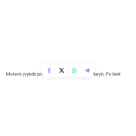
Moteris įvykdė prašymą, ko tikrai neturėjo daryti. Po kiek
laiko ji pamatė, kad iš sąskaitos nuskaičiuota 1 935,11 Eur.
Ukmergės rajono policijos komisariate dėl šio įvykio pradėtas
ikiteisminis tyrimas.
Policija įspėja: niekada nespauskite įtartinų nuorodų SMS
žinutėse ar el. paštuose.