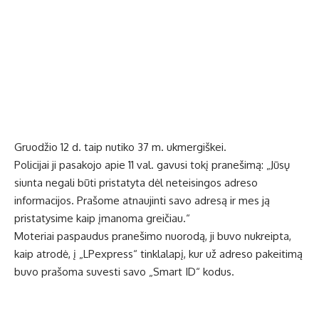
Gruodžio 12 d. taip nutiko 37 m. ukmergiškei.
Policijai ji pasakojo apie 11 val. gavusi tokį pranešimą: „Jūsų
siunta negali būti pristatyta dėl neteisingos adreso
informacijos. Prašome atnaujinti savo adresą ir mes ją
pristatysime kaip įmanoma greičiau.“
Moteriai paspaudus pranešimo nuorodą, ji buvo nukreipta,
kaip atrodė, į „LPexpress“ tinklalapį, kur už adreso pakeitimą
buvo prašoma suvesti savo „Smart ID“ kodus.