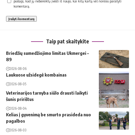
puslapį, kad jų nebereiktų įvesti iš naujo, kai kitą kartą vėl norėsiu parašyti
komentarą.
Taip pat skaitykite
Briedžių sumedžiojimo limitas Ukmergei –
89
2026-08-06
Laukuose užsidegė kombainas
2026-08-05
Veterinarijos tarnyba siūlo drausti laikyti
šunis pririštus
2026-08-04
Kelias į gyvenimą be smurto prasideda nuo
pagalbos
2026-08-03