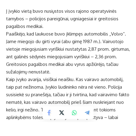
Į įvykio vietą buvo nusiųstos visos rajono operatyvinės
tarnybos – policijos pareigūnai, ugniagesiai ir greitosios
pagalbos medikai.
Paaiškėjo, kad laukuose buvo įklimpęs automobilis „Volvo“.
Jame miegojo du girti vyrai (abu gimę 1987 m.). Vairuotojo
vietoje miegojusiam vyriškiui nustatytas 2,87 prom. girtumas,
ant galinės sėdynės miegojusiam vyriškiui – 2,36 prom.
Greitosios pagalbos medikai abu vyrus apžiūrėjo, tačiau
sužalojimų nenustatė.
Kaip įvyko avarija, visiškai neaišku. Kas vairavo automobilį,
taip pat nežinoma. Įvykio liudininko nėra nė vieno. Policija
susisiekė su pranešėja, tačiau ir ji tvirtina, kad vairavimo fakto
nematė, kas vairavo automobilį prieš šiam nuskriejant nuo
kelio, irgi nežino. Tad, pasak pareigūnų, esant tokioms
aplinkybėms tolesnio įvykio tyrimo perspektyva – labai
miglota.