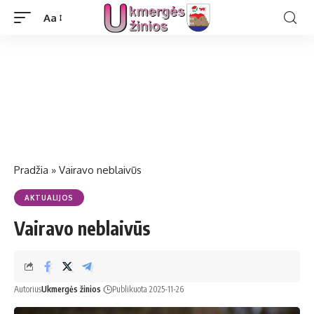
Aa
Pradžia
»
Vairavo neblaivūs
AKTUALIJOS
Vairavo neblaivūs
Autorius
Ukmergės žinios
Publikuota 2025-11-26