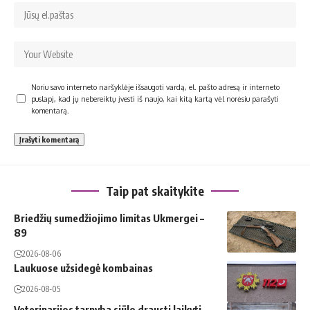
Noriu savo interneto naršyklėje išsaugoti vardą, el. pašto adresą ir interneto
puslapį, kad jų nebereiktų įvesti iš naujo, kai kitą kartą vėl norėsiu parašyti
komentarą.
Taip pat skaitykite
Briedžių sumedžiojimo limitas Ukmergei –
89
2026-08-06
Laukuose užsidegė kombainas
2026-08-05
Veterinarijos tarnyba siūlo drausti laikyti