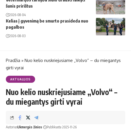
šunis pririštus
2026-08-04
Kelias į gyvenimą be smurto prasideda nuo
pagalbos
2026-08-03
Pradžia
»
Nuo kelio nuskriejusiame „Volvo“ – du miegantys
girti vyrai
AKTUALIJOS
Nuo kelio nuskriejusiame „Volvo“ –
du miegantys girti vyrai
Autorius
Ukmergės žinios
Publikuota 2025-11-26