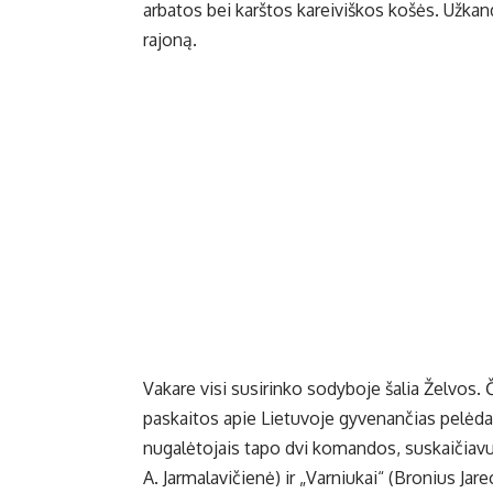
arbatos bei karštos kareiviškos košės. Užkand
rajoną.
Vakare visi susirinko sodyboje šalia Želvos. Č
paskaitos apie Lietuvoje gyvenančias pelėdas
nugalėtojais tapo dvi komandos, suskaičiavusio
A. Jarmalavičienė) ir „Varniukai“ (Bronius Jare