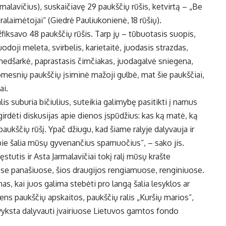
malavičius), suskaičiavę 29 paukščių rūšis, ketvirtą – „Be
ralaimėtojai“ (Giedrė Pauliukonienė, 18 rūšių).
 užfiksavo 48 paukščių rūšis. Tarp jų – tūbuotasis suopis,
uodoji meleta, svirbelis, karietaitė, juodasis strazdas,
ji medšarkė, paprastasis čimčiakas, juodagalvė sniegena,
omesnių paukščių įsiminė mažoji gulbė, mat šie paukščiai,
ai.
lis suburia bičiulius, suteikia galimybę pasitikti į namus
irdėti diskusijas apie dienos įspūdžius: kas ką matė, ką
paukščių rūšį. Ypač džiugu, kad šiame ralyje dalyvauja ir
 apie šalia mūsų gyvenančius sparnuočius“, – sako jis.
stutis ir Asta Jarmalavičiai tokį ralį mūsų krašte
uose panašiuose, šios draugijos rengiamuose, renginiuose.
as, kai juos galima stebėti pro langą šalia lesyklos ar
s paukščių apskaitos, paukščių ralis „Kuršių marios“,
vyksta dalyvauti įvairiuose Lietuvos gamtos fondo