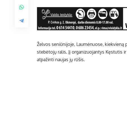
Želvos seniūnijoje, Laumėnuose, kiekvieną p
stebėtojų ralis. Jį organizuojantys Kęstutis ir
atpažinti naujas jų rūšis.