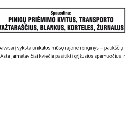
avasarį vyksta unikalus mūsų rajone renginys – paukščių
 Asta Jarmalavičiai kviečia pasitikti grįžusius sparnuočius ir