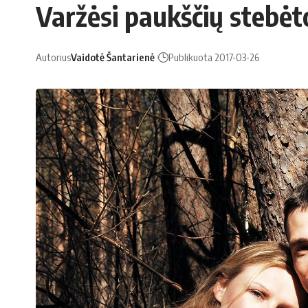
Varžėsi paukščių stebėt
Autorius
Vaidotė Šantarienė
Publikuota 2017-03-26