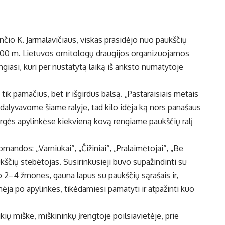
nčio K. Jarmalavičiaus, viskas prasidėjo nuo paukščių
2000 m. Lietuvos ornitologų draugijos organizuojamos
iasi, kuri per nustatytą laiką iš anksto numatytoje
tik pamačius, bet ir išgirdus balsą. „Pastaraisiais metais
dalyvavome šiame ralyje, tad kilo idėja ką nors panašaus
ergės apylinkėse kiekvieną kovą rengiame paukščių ralį
andos: „Varniukai“, „Čižiniai“, „Pralaimėtojai“, „Be
1 paukščių stebėtojas. Susirinkusieji buvo supažindinti su
o 2–4 žmones, gauna lapus su paukščių sąrašais ir,
nėja po apylinkes, tikėdamiesi pamatyti ir atpažinti kuo
ikių miške, miškininkų įrengtoje poilsiavietėje, prie