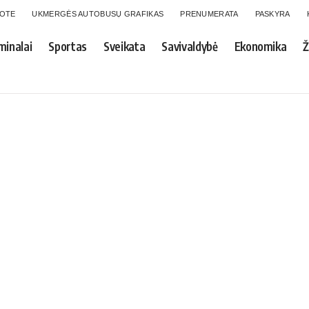
GOTE
UKMERGĖS AUTOBUSŲ GRAFIKAS
PRENUMERATA
PASKYRA
minalai
Sportas
Sveikata
Savivaldybė
Ekonomika
Ž