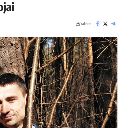
ojai
Dalintis