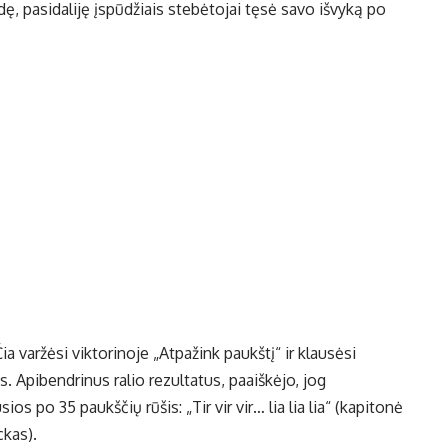
ę, pasidaliję įspūdžiais stebėtojai tęsė savo išvyką po
ia varžėsi viktorinoje „Atpažink paukštį“ ir klausėsi
. Apibendrinus ralio rezultatus, paaiškėjo, jog
s po 35 paukščių rūšis: „Tir vir vir… lia lia lia“ (kapitonė
ckas).