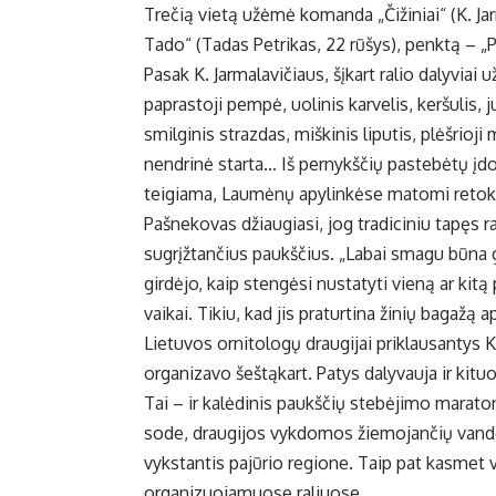
Trečią vietą užėmė komanda „Čižiniai“ (K. Jar
Tado“ (Tadas Petrikas, 22 rūšys), penktą – „P
Pasak K. Jarmalavičiaus, šįkart ralio dalyviai
paprastoji pempė, uolinis karvelis, keršulis, j
smilginis strazdas, miškinis liputis, plėšrio
nendrinė starta… Iš pernykščių pastebėtų įd
teigiama, Laumėnų apylinkėse matomi retok
Pašnekovas džiaugiasi, jog tradiciniu tapęs ra
sugrįžtančius paukščius. „Labai smagu būna g
girdėjo, kaip stengėsi nustatyti vieną ar kitą 
vaikai. Tikiu, kad jis praturtina žinių bagažą
Lietuvos ornitologų draugijai priklausantys Kę
organizavo šeštąkart. Patys dalyvauja ir kit
Tai – ir kalėdinis paukščių stebėjimo maraton
sode, draugijos vykdomos žiemojančių vanden
vykstantis pajūrio regione. Taip pat kasmet 
organizuojamuose raliuose.