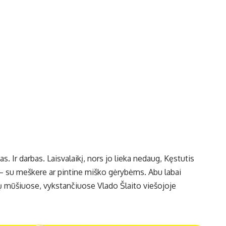
. Ir darbas. Laisvalaikį, nors jo lieka nedaug, Kęstutis
– su meškere ar pintine miško gėrybėms. Abu labai
tų mūšiuose, vykstančiuose Vlado Šlaito viešojoje