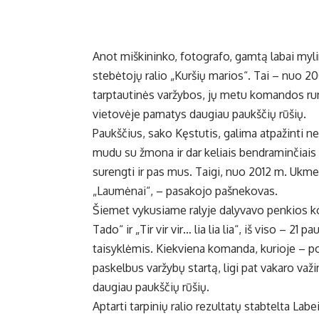
Anot miškininko, fotografo, gamtą labai myli
stebėtojų ralio „Kuršių marios“. Tai – nuo 
tarptautinės varžybos, jų metu komandos rung
vietovėje pamatys daugiau paukščių rūšių.
Paukščius, sako Kęstutis, galima atpažinti ne 
mudu su žmona ir dar keliais bendraminčiais 
surengti ir pas mus. Taigi, nuo 2012 m. Ukm
„Laumėnai“, – pasakojo pašnekovas.
Šiemet vykusiame ralyje dalyvavo penkios kom
Tado“ ir „Tir vir vir… lia lia lia“, iš viso – 2
taisyklėmis. Kiekviena komanda, kurioje – p
paskelbus varžybų startą, ligi pat vakaro važi
daugiau paukščių rūšių.
Aptarti tarpinių ralio rezultatų stabtelta Labe