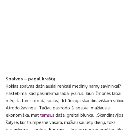
Spalvos – pagal kraštą
Kokias spalvas dažniausiai renkasi medinių namų savininkai?
Pastebima, kad pasirinkimai labai įvairūs. Jauni žmonės labai
mėgsta tamsiai rudą spalvą. Ji būdinga skandinaviškam stiliui.
Atrodo žavingai. Tačiau pasirodo, ši spalva mažiausiai
ekonomiška, mat
tamsūs
dažai greitai blunka. „Skandinavijos
šalyse, kur trumpesnė vasara, mažiau saulėtų dienų, toks
pasirinkimas – puikus. Pas mus – tiesiog neekonomiškas. Be