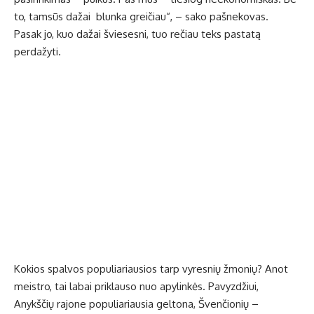
to, tamsūs dažai blunka greičiau“, – sako pašnekovas.
Pasak jo, kuo dažai šviesesni, tuo rečiau teks pastatą
perdažyti.
Kokios spalvos populiariausios tarp vyresnių žmonių? Anot
meistro, tai labai priklauso nuo apylinkės. Pavyzdžiui,
Anykščių rajone populiariausia geltona, Švenčionių –