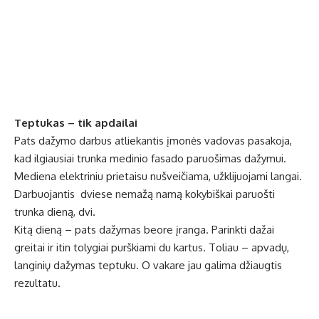
Teptukas – tik apdailai
Pats dažymo darbus atliekantis įmonės vadovas pasakoja,
kad ilgiausiai trunka medinio fasado paruošimas dažymui.
Mediena elektriniu prietaisu nušveičiama, užklijuojami langai.
Darbuojantis dviese nemažą namą kokybiškai paruošti
trunka dieną, dvi.
Kitą dieną – pats dažymas beore įranga. Parinkti dažai
greitai ir itin tolygiai purškiami du kartus. Toliau – apvadų,
langinių dažymas teptuku. O vakare jau galima džiaugtis
rezultatu.