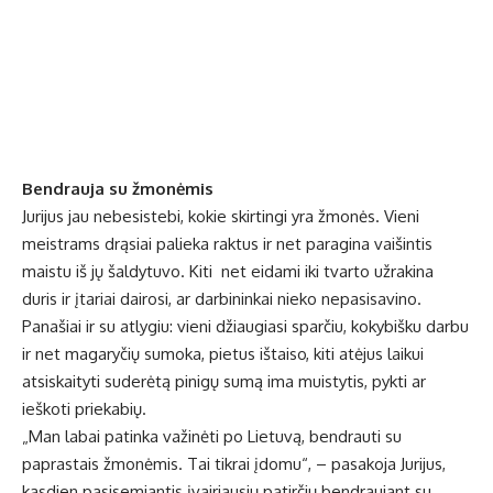
Bendrauja su žmonėmis
Jurijus jau nebesistebi, kokie skirtingi yra žmonės. Vieni
meistrams drąsiai palieka raktus ir net paragina vaišintis
maistu iš jų šaldytuvo. Kiti net eidami iki tvarto užrakina
duris ir įtariai dairosi, ar darbininkai nieko nepasisavino.
Panašiai ir su atlygiu: vieni džiaugiasi sparčiu, kokybišku darbu
ir net magaryčių sumoka, pietus ištaiso, kiti atėjus laikui
atsiskaityti suderėtą pinigų sumą ima muistytis, pykti ar
ieškoti priekabių.
„Man labai patinka važinėti po Lietuvą, bendrauti su
paprastais žmonėmis. Tai tikrai įdomu“, – pasakoja Jurijus,
kasdien pasisemiantis įvairiausių patirčių bendraujant su