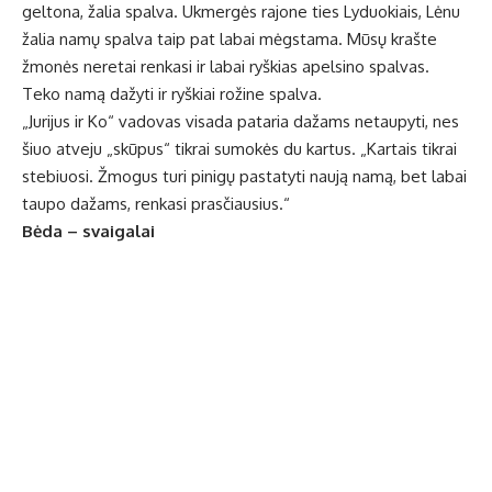
geltona, žalia spalva. Ukmergės rajone ties Lyduokiais, Lėnu
žalia namų spalva taip pat labai mėgstama. Mūsų krašte
žmonės neretai renkasi ir labai ryškias apelsino spalvas.
Teko namą dažyti ir ryškiai rožine spalva.
„Jurijus ir Ko“ vadovas visada pataria dažams netaupyti, nes
šiuo atveju „skūpus“ tikrai sumokės du kartus. „Kartais tikrai
stebiuosi. Žmogus turi pinigų pastatyti naują namą, bet labai
taupo dažams, renkasi prasčiausius.“
Bėda – svaigalai