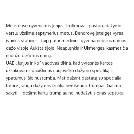
Molėtuose gyvenantis Jurijus Trofimovas pastatų dažymo
verslu užsiima septynerius metus. Bendrovę įsteigęs vyras
įvairius statinius, taip pat ir medinius gyvenamuosius namus
dažo visoje Aukštaitijoje. Neaplenkia ir Ukmergės, kasmet čia
nudažo dešimtis namų.
UAB „Jurijus ir Ko“ vadovas tikina, kad vyresnės kartos
užsakovams paaiškinus naujovišką dažymo specifiką ir
ypatumus, šie nustemba. Mat dažant pastatą su specialia
beore įranga dažymas trunka neįtikėtinai trumpai. Galima
sakyti – dešimt kartų trumpiau nei nudažyti sienas teptuku.