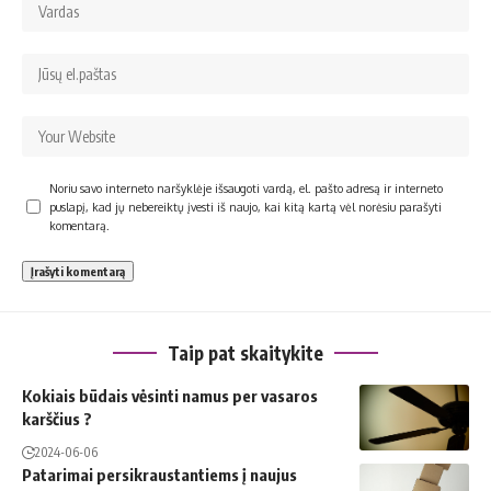
Noriu savo interneto naršyklėje išsaugoti vardą, el. pašto adresą ir interneto
puslapį, kad jų nebereiktų įvesti iš naujo, kai kitą kartą vėl norėsiu parašyti
komentarą.
Taip pat skaitykite
Kokiais būdais vėsinti namus per vasaros
karščius ?
2024-06-06
Patarimai persikraustantiems į naujus