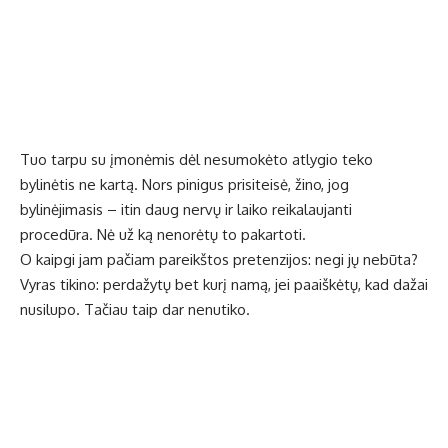
Tuo tarpu su įmonėmis dėl nesumokėto atlygio teko
bylinėtis ne kartą. Nors pinigus prisiteisė, žino, jog
bylinėjimasis – itin daug nervų ir laiko reikalaujanti
procedūra. Nė už ką nenorėtų to pakartoti.
O kaipgi jam pačiam pareikštos pretenzijos: negi jų nebūta?
Vyras tikino: perdažytų bet kurį namą, jei paaiškėtų, kad dažai
nusilupo. Tačiau taip dar nenutiko.