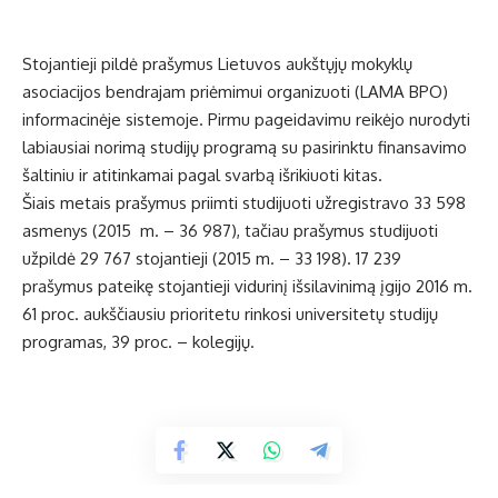
Stojantieji pildė prašymus Lietuvos aukštųjų mokyklų
asociacijos bendrajam priėmimui organizuoti (LAMA BPO)
informacinėje sistemoje. Pirmu pageidavimu reikėjo nurodyti
labiausiai norimą studijų programą su pasirinktu finansavimo
šaltiniu ir atitinkamai pagal svarbą išrikiuoti kitas.
Šiais metais prašymus priimti studijuoti užregistravo 33 598
asmenys (2015 m. – 36 987), tačiau prašymus studijuoti
užpildė 29 767 stojantieji (2015 m. – 33 198). 17 239
prašymus pateikę stojantieji vidurinį išsilavinimą įgijo 2016 m.
61 proc. aukščiausiu prioritetu rinkosi universitetų studijų
programas, 39 proc. – kolegijų.