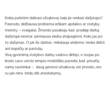
Kokia patirtimi dalinasi užsakovai, kaip jie renkasi dažytojus?
Pasirodo, didžiausia problema ieškant apdailos ar statybų
meistrų – svaigalai. Žmonės pasakoja, kad pradėję darbą
dažytojai neretai pirmiausia skuba atsipagirioti. Koks jau po
to dažymas. O juk šis darbas reikalauja atidumo: tenka dirbti
ant kopėčių ar pastolių.
Visą gyvenimą statybos darbų vadovu dirbęs, o tuojau po
krizės savo verslo ėmęsis molėtiškis pastebi, kad privačių
namų savininkai – daug geresni užsakovai, nei įmonės, nes
su jais nėra bėdų dėl atsiskaitymų.