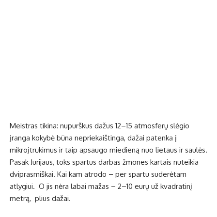
Meistras tikina: nupurškus dažus 12–15 atmosferų slėgio
įranga kokybė būna nepriekaištinga, dažai patenka į
mikroįtrūkimus ir taip apsaugo miedieną nuo lietaus ir saulės.
Pasak Jurijaus, toks spartus darbas žmones kartais nuteikia
dviprasmiškai. Kai kam atrodo – per spartu suderėtam
atlygiui. O jis nėra labai mažas – 2–10 eurų už kvadratinį
metrą, plius dažai.