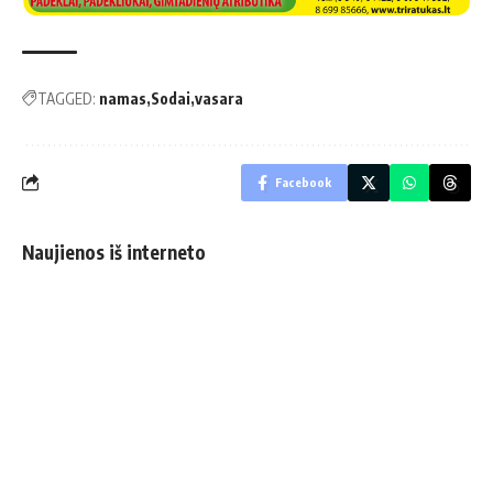
TAGGED:
namas
Sodai
vasara
Facebook
Naujienos iš interneto