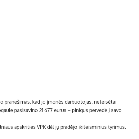
o pranešimas, kad jo įmonės darbuotojas, neteisėtai
pgaule pasisavino 21 677 eurus – pinigus pervedė į savo
ilniaus apskrities VPK dėl jų pradėjo ikiteisminius tyrimus.