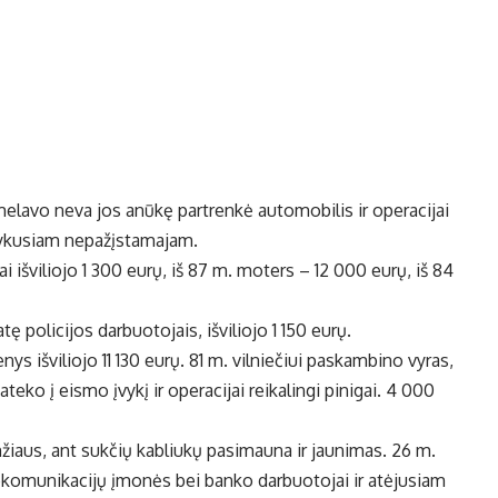
elavo neva jos anūkę partrenkė automobilis ir operacijai
atvykusiam nepažįstamajam.
 išviliojo 1 300 eurų, iš 87 m. moters – 12 000 eurų, iš 84
 policijos darbuotojais, išviliojo 1 150 eurų.
 išviliojo 11 130 eurų. 81 m. vilniečiui paskambino vyras,
teko į eismo įvykį ir operacijai reikalingi pinigai. 4 000
iaus, ant sukčių kabliukų pasimauna ir jaunimas. 26 m.
ekomunikacijų įmonės bei banko darbuotojai ir atėjusiam