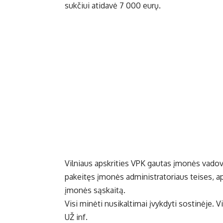
sukčiui atidavė 7 000 eurų.
Vilniaus apskrities VPK gautas įmonės vadov
pakeitęs įmonės administratoriaus teises, a
įmonės sąskaitą.
Visi minėti nusikaltimai įvykdyti sostinėje. V
UŽ inf.