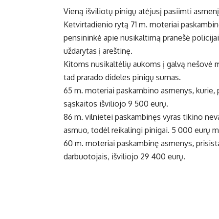
Vieną išviliotų pinigų atėjusį pasiimti asmenį
Ketvirtadienio rytą 71 m. moteriai paskambino
pensininkė apie nusikaltimą pranešė policijai.
uždarytas į areštinę.
Kitoms nusikaltėlių aukoms į galvą nešovė min
tad prarado dideles pinigų sumas.
65 m. moteriai paskambino asmenys, kurie, pr
sąskaitos išviliojo 9 500 eurų.
86 m. vilnietei paskambinęs vyras tikino nev
asmuo, todėl reikalingi pinigai. 5 000 eurų
60 m. moteriai paskambinę asmenys, prisista
darbuotojais, išviliojo 29 400 eurų.