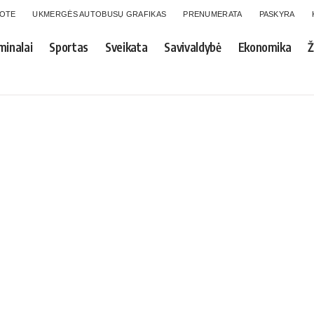
GOTE
UKMERGĖS AUTOBUSŲ GRAFIKAS
PRENUMERATA
PASKYRA
minalai
Sportas
Sveikata
Savivaldybė
Ekonomika
Ž