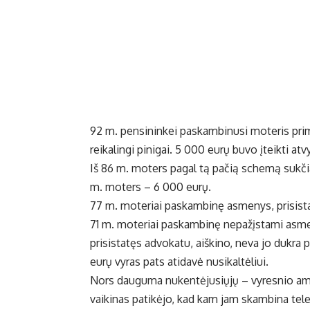
92 m. pensininkei paskambinusi moteris prim
reikalingi pinigai. 5 000 eurų buvo įteikti 
Iš 86 m. moters pagal tą pačią schemą sukčiai
m. moters – 6 000 eurų.
77 m. moteriai paskambinę asmenys, prisistatę
71 m. moteriai paskambinę nepažįstami asmenys
prisistatęs advokatu, aiškino, neva jo dukra pa
eurų vyras pats atidavė nusikaltėliui.
Nors dauguma nukentėjusiųjų – vyresnio amž
vaikinas patikėjo, kad kam jam skambina tel