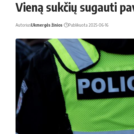
Vieną sukčių sugauti p
Autorius
Ukmergės žinios
Publikuota 2025-06-16