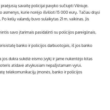
 praėjusią savaitę policijai pavyko sučiupti Vilniuje.
 asmenys, kurie norėjo išvilioti 15 000 eurų. Tačiau drąsi
 Po kelių valandų buvo sulaikytas 21 m. vaikinas. Jis
tis savo įtarimais pasidalinti su policijos pareigūnais,
isistatę banko ir policijos darbuotojais, iš jos banko
a jos dukra sukėlė eismo įvykį ir jame nukentėjo kitas
 moteris atidavė atvykusiam nepažįstamam vyrui.
tę telekomunikacijų įmonės, banko ir policijos