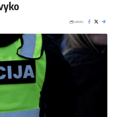
avyko
Dalintis