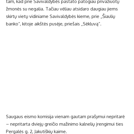
tam, kad prie Savivaldybės pastato patogiau privažiuotų
žmonės su negalia. Tačiau vėliau atsidaro daugiau jiems
skirtų vietų vidiniame Savivaldybės kieme, prie „Šiaulių
banko“, kitoje aikštės pusėje, priešais „Sėkluvą“.
Saugaus eismo komisija vienam gautam prašymui nepritarė
– nepritarta dviejų greičio mažinimo kalnelių įrengimui ties
Pergalės g. 2, Jakutiškių kaime.