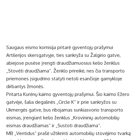
Saugaus eismo komisija pritarė gyventojų prašymui
Artilerijos skersgatvyje, ties sankryža su Žalgirio gatve,
abiejose pusėse įrengti draudžiamuosius kelio ženklus
„Stovėti draudžiama“. Ženklo prireikė, nes čia transporto
priemones įsigudrino statyti netoli esančioje gamykloje
dirbantys žmonės.
Pritarta Kurėnų kaimo gyventojų prašymui. Šio kaimo Ežero
gatvėje, šalia degalinės „Circle K“ ir prie sankryžos su
Ukmergės gatve, bus ribojamas sunkiasvorio transporto
eismas, įrengiant kelio ženklus „Krovininių automobilių
eismas draudžiamas“ ir „Sustoti draudžiama“.
MB „Ventidus“ prašė užtikrinti automobilių stovėjimo tvarką