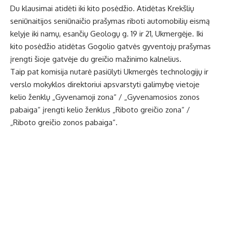
Du klausimai atidėti iki kito posėdžio. Atidėtas Krekšlių
seniūnaitijos seniūnaičio prašymas riboti automobilių eismą
kelyje iki namų, esančių Geologų g. 19 ir 21, Ukmergėje. Iki
kito posėdžio atidėtas Gogolio gatvės gyventojų prašymas
įrengti šioje gatvėje du greičio mažinimo kalnelius.
Taip pat komisija nutarė pasiūlyti Ukmergės technologijų ir
verslo mokyklos direktoriui apsvarstyti galimybę vietoje
kelio ženklų „Gyvenamoji zona“ / „Gyvenamosios zonos
pabaiga“ įrengti kelio ženklus „Riboto greičio zona“ /
„Riboto greičio zonos pabaiga“.