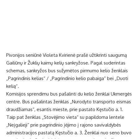
Pivonijos seniūnė Violeta Kvirienė prašė užtikrinti saugumą
Gailiūnų ir Žuklių kaimų kelių sankryžose. Pagal suderintas
schemas, sankryžos bus sužymėtos pirmumo kelio ženklais
„Pagrindinis kelias“ / „Pagrindinio kelio pabaiga“ bei „Duoti
kelią“.
Komisijos sprendimu bus pašalinti du kelio ženklai Ukmergės
centre. Bus pašalintas ženklas „Nurodyto transporto eismas
draudžiamas“, esantis mieste, prie pastato Kęstučio a. 1.
Taip pat ženklas „Stovėjimo vieta“ su papildoma lentele
„Neįgalieji“ prie pagrindinio įėjimo į rajono savivaldybės
administracijos pastatą Kęstučio a. 3. Ženklai nuo seno buvo