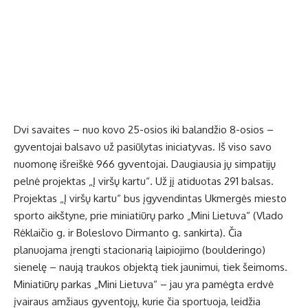
Dvi savaites – nuo kovo 25-osios iki balandžio 8-osios –
gyventojai balsavo už pasiūlytas iniciatyvas. Iš viso savo
nuomonę išreiškė 966 gyventojai. Daugiausia jų simpatijų
pelnė projektas „Į viršų kartu“. Už jį atiduotas 291 balsas.
Projektas „Į viršų kartu“ bus įgyvendintas Ukmergės miesto
sporto aikštyne, prie miniatiūrų parko „Mini Lietuva“ (Vlado
Rėklaičio g. ir Boleslovo Dirmanto g. sankirta). Čia
planuojama įrengti stacionarią laipiojimo (boulderingo)
sienelę – naują traukos objektą tiek jaunimui, tiek šeimoms.
Miniatiūrų parkas „Mini Lietuva“ – jau yra pamėgta erdvė
įvairaus amžiaus gyventojų, kurie čia sportuoja, leidžia