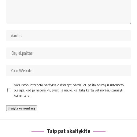
Noriu savo interneto naršyklėje išsaugoti vardą, el. pašto adresą ir interneto
puslapį, kad jų nebereiktų įvesti iš naujo, kai kitą kartą vėl norėsiu parašyti
komentarą.
Taip pat skaitykite