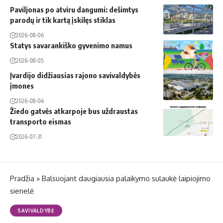
Paviljonas po atviru dangumi: dešimtys
parodų ir tik kartą įskilęs stiklas
2026-08-06
Statys savarankiško gyvenimo namus
2026-08-05
Įvardijo didžiausias rajono savivaldybės
įmones
2026-08-04
Žiedo gatvės atkarpoje bus uždraustas
transporto eismas
2026-07-31
Pradžia
»
Balsuojant daugiausia palaikymo sulaukė laipiojimo
sienelė
SAVIVALDYBĖ