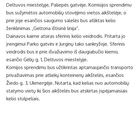
Deltuvos miestelyje, Paliepės gatvėje. Komisijos sprendimu
bus sužymėtos automobilių stovėjimo vietos aikštelėje, o
prie joje esančios saugumo salelės bus atliktas kelio
ženklinimas „Geltona ištisinė linija“.
Dainavos kaime atsiras sferinis kelio veidrodis. Pritarta jo
įrengimui Parko gatvės ir Jurginų tako sankryžoje. Sferinis
veidrodis bus ir prie išvažiavimo iš daugiabučio kiemo,
esančio Gėlių g. 1, Deltuvos miestelyje.
Komijos sprendimu bus užtikrintas aptarnaujančio transporto
privažiavimas prie atliekų konteinerių aikštelės, esančios
Žiedo g. 3, Ukmergėje. Nutarta, kad kelias nuo automobilių
statymo vietų iki šios aikštelės bus atskirtas įspėjamaisiais
kelio stulpeliais.