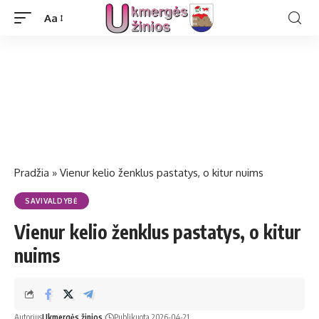
Aa
Pradžia
»
Vienur kelio ženklus pastatys, o kitur nuims
SAVIVALDYBĖ
Vienur kelio ženklus pastatys, o kitur
nuims
Autorius
Ukmergės žinios
Publikuota 2026-04-21