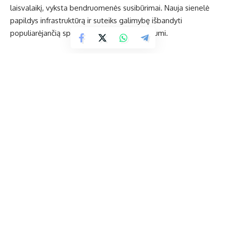
laisvalaikį, vyksta bendruomenės susibūrimai. Nauja sienelė
papildys infrastruktūrą ir suteiks galimybę išbandyti
populiarėjančią sporto šaką po atviru dangumi.
Laimėjusį projektą „Į viršų kartu“ balandžio 10 d. įsakymu
patvirtino Ukmergės rajono savivaldybės administracijos
direktorė Inga Pračkailė.