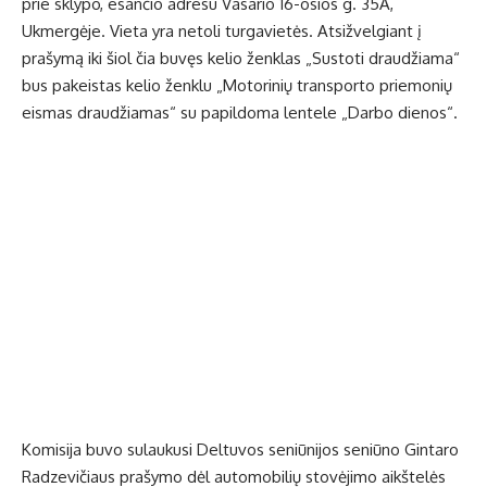
prie sklypo, esančio adresu Vasario 16-osios g. 35A,
Ukmergėje. Vieta yra netoli turgavietės. Atsižvelgiant į
prašymą iki šiol čia buvęs kelio ženklas „Sustoti draudžiama“
bus pakeistas kelio ženklu „Motorinių transporto priemonių
eismas draudžiamas“ su papildoma lentele „Darbo dienos“.
Komisija buvo sulaukusi Deltuvos seniūnijos seniūno Gintaro
Radzevičiaus prašymo dėl automobilių stovėjimo aikštelės