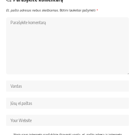
El. pašto adresas nebus skelbiamas.
Būtini laukeliai pažymėti
*
Noriu savo interneto naršyklėje išsaugoti vardą, el. pašto adresą ir interneto