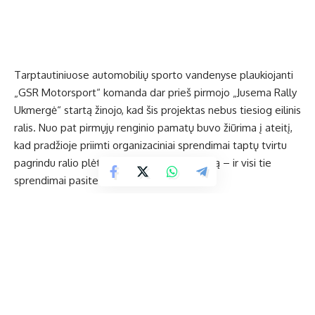
Tarptautiniuose automobilių sporto vandenyse plaukiojanti
„GSR Motorsport“ komanda dar prieš pirmojo „Jusema Rally
Ukmergė“ startą žinojo, kad šis projektas nebus tiesiog eilinis
ralis. Nuo pat pirmųjų renginio pamatų buvo žiūrima į ateitį,
kad pradžioje priimti organizaciniai sprendimai taptų tvirtu
pagrindu ralio plėtrai į tarptautinį kontekstą – ir visi tie
sprendimai pasiteisino.
„Praėjusiais metais įgyvendinome daugelį idėjų, kurias
puoselėjome dar prieš pirmąjį „Jusema Rally Ukmergė“ ralį.
Džiaugiamės, kad debiutinis renginys sulaukė puikių
atsiliepimų, o organizaciniai sprendimai pasiteisino. Tačiau
nuo pat finišo supratome – norime eiti toliau ir Lietuvos
ralio bendruomenei suteikti dar daugiau.
Todėl tarpsezoniu
priėmėme svarbų sprendimą – pateikti paraišką organizuoti