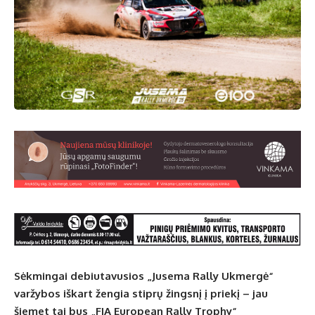
Sėkmingai debiutavusios „Jusema Rally Ukmergė“
varžybos iškart žengia stiprų žingsnį į priekį – jau
šiemet tai bus „FIA European Rally Trophy“