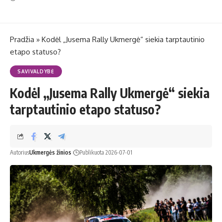
Pradžia
»
Kodėl „Jusema Rally Ukmergė“ siekia tarptautinio
etapo statuso?
SAVIVALDYBĖ
Kodėl „Jusema Rally Ukmergė“ siekia
tarptautinio etapo statuso?
Autorius
Ukmergės žinios
Publikuota 2026-07-01