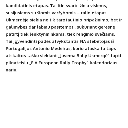
kandidatinis etapas. Tai itin svarbi žinia visiems,
susijusiems su šiomis varžybomis – ralio etapas
Ukmergėje siekia ne tik tarptautinio pripažinimo, bet ir
galimybės dar labiau pasitempti, sukuriant geresnę
patirtį tiek lenktynininkams, tiek renginio svečiams.
Tai įgyvendinti padės atvykstantis FIA stebėtojas iš
Portugalijos Antonio Medeiros, kurio ataskaita taps
atskaitos tašku siekiant „Jusema Rally Ukmergė“ tapti
pilnateisiu „FIA European Rally Trophy“ kalendoriaus
nariu.