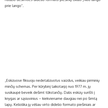
prie lango“.
„Eskizuose fiksuoju nedetalizuotus vaizdus, veikiau pirminių
minčių schemas. Per kūrybinį laikotarpį nuo 1977 m. jų
susikaupė beveik dešimt tūkstančių. Dalis eskizų surišti į
knygas ar sąsiuvinius – kiekviename daugiau nei po šimtą
lapų. Keliolika jų vėliau virto didelio formato piešiniais ar