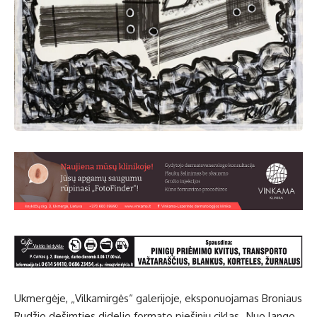
Ukmergėje, „Vilkamirgės“ galerijoje, eksponuojamas Broniaus
Rudžio dešimties didelio formato piešinių ciklas „Nuo lango