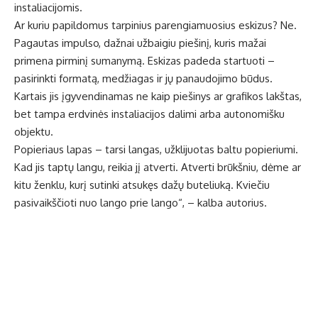
instaliacijomis.
Ar kuriu papildomus tarpinius parengiamuosius eskizus? Ne.
Pagautas impulso, dažnai užbaigiu piešinį, kuris mažai
primena pirminį sumanymą. Eskizas padeda startuoti –
pasirinkti formatą, medžiagas ir jų panaudojimo būdus.
Kartais jis įgyvendinamas ne kaip piešinys ar grafikos lakštas,
bet tampa erdvinės instaliacijos dalimi arba autonomišku
objektu.
Popieriaus lapas – tarsi langas, užklijuotas baltu popieriumi.
Kad jis taptų langu, reikia jį atverti. Atverti brūkšniu, dėme ar
kitu ženklu, kurį sutinki atsukęs dažų buteliuką. Kviečiu
pasivaikščioti nuo lango prie lango“, – kalba autorius.