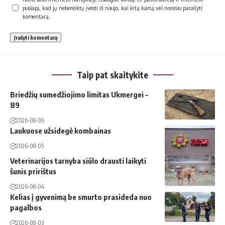
puslapį, kad jų nebereiktų įvesti iš naujo, kai kitą kartą vėl norėsiu parašyti
komentarą.
Taip pat skaitykite
Briedžių sumedžiojimo limitas Ukmergei –
89
2026-08-06
Laukuose užsidegė kombainas
2026-08-05
Veterinarijos tarnyba siūlo drausti laikyti
šunis pririštus
2026-08-04
Kelias į gyvenimą be smurto prasideda nuo
pagalbos
2026-08-03