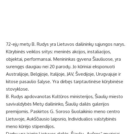
72-ejų metų B. Rudys yra Lietuvos dailininkų sąjungos narys.
Kūrybinės veiklos sritys: meninės akcijos, instaliacijos,
objektai, performansai. Menininkas gyvena Šiauliuose, yra
surengęs daugiau nei 20 parodų. Jo kūriniai eksponuoti
Australijoje, Belgijoje, Italijoje, JAV, Švedijoje, Urugvajuje ir
kitose pasaulio šalyse. Yra dirbęs tarptautinėse kūrybinėse
stovyklose.
B. Rudys apdovanotas Kultūros ministerijos, Šiaulių miesto
savivaldybės Metų dailininko, Šiaulių dailės galerijos
premijomis. Paskirtos G. Soroso šiuolaikinio meno centro
Lietuvoje, Aukščiausio laipsnio, Individualios valstybinės
meno kūrėjo stipendijos.
Darbų yra įsigiję Lietuvos dailės, Šiaulių „Aušros“ muziejai,