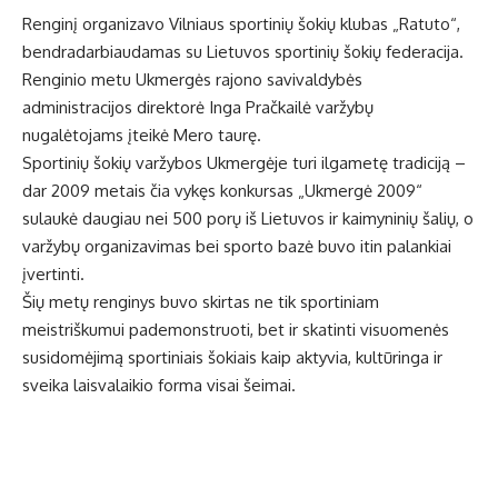
Renginį organizavo Vilniaus sportinių šokių klubas „Ratuto“,
bendradarbiaudamas su Lietuvos sportinių šokių federacija.
Renginio metu Ukmergės rajono savivaldybės
administracijos direktorė Inga Pračkailė varžybų
nugalėtojams įteikė Mero taurę.
Sportinių šokių varžybos Ukmergėje turi ilgametę tradiciją –
dar 2009 metais čia vykęs konkursas „Ukmergė 2009“
sulaukė daugiau nei 500 porų iš Lietuvos ir kaimyninių šalių, o
varžybų organizavimas bei sporto bazė buvo itin palankiai
įvertinti.
Šių metų renginys buvo skirtas ne tik sportiniam
meistriškumui pademonstruoti, bet ir skatinti visuomenės
susidomėjimą sportiniais šokiais kaip aktyvia, kultūringa ir
sveika laisvalaikio forma visai šeimai.