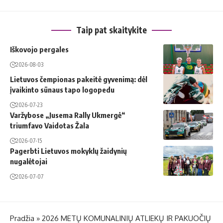
Taip pat skaitykite
Iškovojo pergales
2026-08-03
Lietuvos čempionas pakeitė gyvenimą: dėl
įvaikinto sūnaus tapo logopedu
2026-07-23
Varžybose „Jusema Rally Ukmergė“
triumfavo Vaidotas Žala
2026-07-15
Pagerbti Lietuvos mokyklų žaidynių
nugalėtojai
2026-07-07
Pradžia
»
2026 METŲ KOMUNALINIŲ ATLIEKŲ IR PAKUOČIŲ