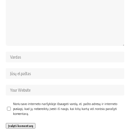
Noriu savo interneto naršyklėje išsaugoti vardą, el. pašto adresą ir interneto
puslapį, kad jų nebereiktų įvesti iš naujo, kai kitą kartą vėl norėsiu parašyti
komentarą.