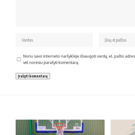
Noriu savo interneto naršyklėje išsaugoti vardą, el. pašto adresą 
vėl norėsiu parašyti komentarą.