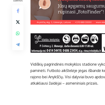
Dalintis
Vidiškių pagrindinės mokyklos stadione vyko 
paminėti. Futbolo aikštelėje jėgas išbandė 
rajono bei Anykščių. Visi dalyviai buvo apd
atkakliausi žaidėjai – asmeniniais prizais.