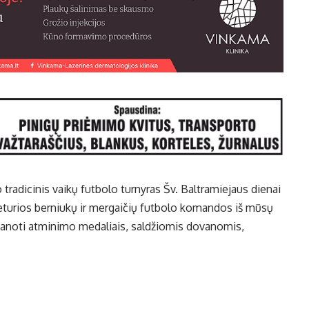
tradicinis vaikų futbolo turnyras Šv. Baltramiejaus dienai
keturios berniukų ir mergaičių futbolo komandos iš mūsų
ovanoti atminimo medaliais, saldžiomis dovanomis,