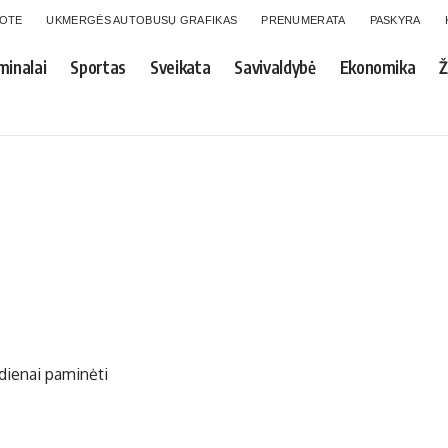
GOTE
UKMERGĖS AUTOBUSŲ GRAFIKAS
PRENUMERATA
PASKYRA
minalai
Sportas
Sveikata
Savivaldybė
Ekonomika
Ž
 dienai paminėti