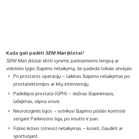
Kada gali padėti
SENI Man
įklotai?
SENI Man įklotai skirti vyrams
, patiriantiems lengvą ar
vidutinio lygio šlapimo nelaikymą. Jie padeda tokiais atvejais:
Po prostatos operacijų – laikinas šlapimo nelaikymas po
prostatektomijos ar kitų intervencijų.
Padidėjusi prostata (GPH) – dažnas šlapinimasis,
lašėjimas, silpna srovė.
Neurologinės ligos – sutrikusi šlapimo pūslės kontrolė
sergant Parkinsono liga, po insulto ir pan.
Fizinio krūvio (streso) nelaikymas – kosint, čiaudint ar
sportuojant.