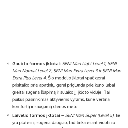
Gaubto formos įklotai:
SENI Man Light Level 1, SENI
Man Normal Level 2, SENI Man Extra Level 3 ir SENI Man
Extra Plus Level 4
. Šio modelio įklotai ypač gerai
prisitaiko prie apatinių, gerai priglunda prie kūno, labai
greitai sugeria šlapimą ir sulaiko jį įkloto viduje. Tai
puikus pasirinkimas aktyviems vyrams, kurie vertina
komfortą ir saugumą dienos metu.
Laivelio formos įklotai –
SENI Man Super (Level 5).
Jie
yra platesni, sugeria daugiau, tad tinka esant vidutinio