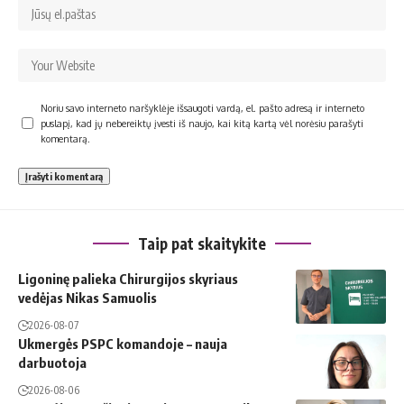
Noriu savo interneto naršyklėje išsaugoti vardą, el. pašto adresą ir interneto
puslapį, kad jų nebereiktų įvesti iš naujo, kai kitą kartą vėl norėsiu parašyti
komentarą.
Taip pat skaitykite
Ligoninę palieka Chirurgijos skyriaus
vedėjas Nikas Samuolis
2026-08-07
Ukmergės PSPC komandoje – nauja
darbuotoja
2026-08-06