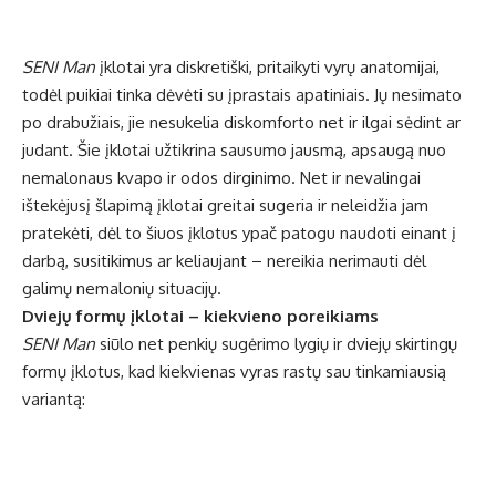
SENI Man
įklotai yra diskretiški, pritaikyti vyrų anatomijai,
todėl puikiai tinka dėvėti su įprastais apatiniais. Jų nesimato
po drabužiais, jie nesukelia diskomforto net ir ilgai sėdint ar
judant. Šie įklotai užtikrina sausumo jausmą, apsaugą nuo
nemalonaus kvapo ir odos dirginimo. Net ir nevalingai
ištekėjusį šlapimą įklotai greitai sugeria ir neleidžia jam
pratekėti, dėl to šiuos įklotus ypač patogu naudoti einant į
darbą, susitikimus ar keliaujant – nereikia nerimauti dėl
galimų nemalonių situacijų.
Dviejų formų įklotai – kiekvieno poreikiams
SENI Man
siūlo net penkių sugėrimo lygių ir dviejų skirtingų
formų įklotus, kad kiekvienas vyras rastų sau tinkamiausią
variantą: