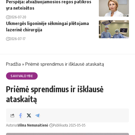
Perspėja: atvažiuojamosios regos patikros
yra neteisėtos
2026-07-20
Ukmergės ligoninėje sėkmingai plėtojama
lazerinė chirurgija
2026-07-17
Pradžia
»
Priėmė sprendimus ir išklausė ataskaitą
SAVIVALDYBĖ
Priėmė sprendimus ir išklausė
ataskaitą
Autorius
Vilma Nemunaitienė
Publikuota 2025-05-05