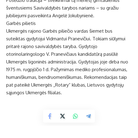
Posėdžio tradicija – sveikinimai tą mėnesį gimtadienius
šventusiems Savivaldybės tarybos nariams – su gražiu
jubiliejumi pasveikinta Angelė Jokubynienė.
Garbės pilietis
Ukmergės rajono Garbės piliečio vardas šiemet bus
suteiktas gydytojui Vidmantui Pranevičiui. Tokiam siūlymui
pritarė rajono savivaldybės taryba. Gydytojo
otorinolaringologo V. Pranevičiaus kandidatūrą pasiūlė
Ukmergės ligoninės administracija. Gydytojas joje dirba nuo
1975 m. rugpjūčio 1 d. Pažymimas mediko profesionalumas,
humaniškumas, bendruomeniškumas. Rekomendacijas taip
pat pateikė Ukmergės „Rotary“ klubas, Lietuvos gydytojų
sąjungos Ukmergės filialas.