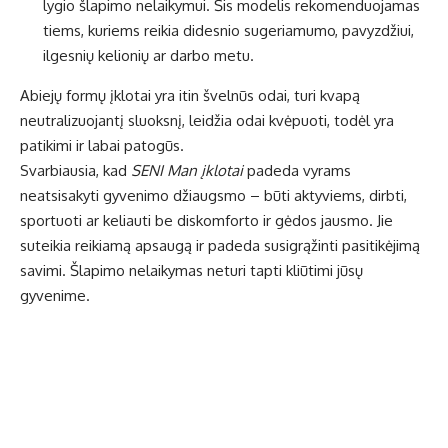
lygio šlapimo nelaikymui. Šis modelis rekomenduojamas
tiems, kuriems reikia didesnio sugeriamumo, pavyzdžiui,
ilgesnių kelionių ar darbo metu.
Abiejų formų įklotai yra itin švelnūs odai, turi kvapą
neutralizuojantį sluoksnį, leidžia odai kvėpuoti, todėl yra
patikimi ir labai patogūs.
Svarbiausia, kad
SENI Man įklotai
padeda vyrams
neatsisakyti gyvenimo džiaugsmo – būti aktyviems, dirbti,
sportuoti ar keliauti be diskomforto ir gėdos jausmo. Jie
suteikia reikiamą apsaugą ir padeda susigrąžinti pasitikėjimą
savimi. Šlapimo nelaikymas neturi tapti kliūtimi jūsų
gyvenime.