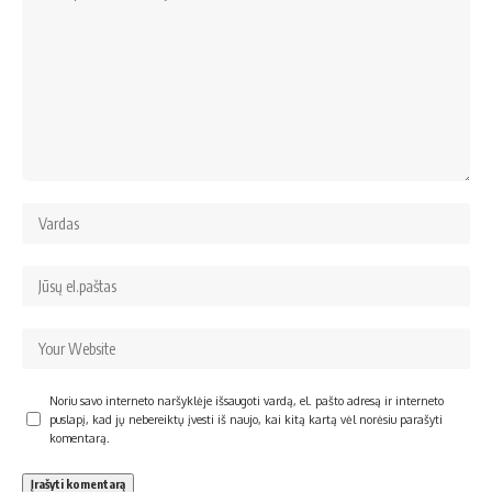
Noriu savo interneto naršyklėje išsaugoti vardą, el. pašto adresą ir interneto
puslapį, kad jų nebereiktų įvesti iš naujo, kai kitą kartą vėl norėsiu parašyti
komentarą.