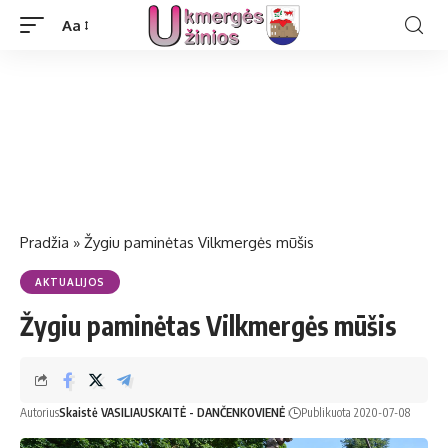
Aa
Pradžia
»
Žygiu paminėtas Vilkmergės mūšis
AKTUALIJOS
Žygiu paminėtas Vilkmergės mūšis
Autorius
Skaistė VASILIAUSKAITĖ - DANČENKOVIENĖ
Publikuota 2020-07-08