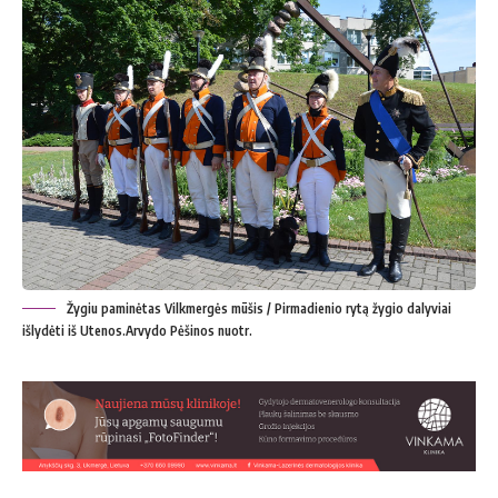
Žygiu paminėtas Vilkmergės mūšis / Pirmadienio rytą žygio dalyviai
išlydėti iš Utenos.Arvydo Pėšinos nuotr.