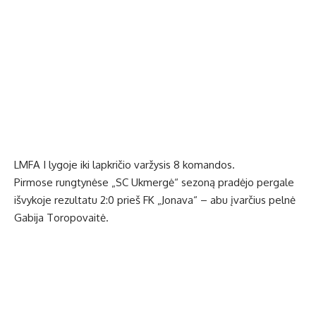
LMFA I lygoje iki lapkričio varžysis 8 komandos.
Pirmose rungtynėse „SC Ukmergė“ sezoną pradėjo pergale
išvykoje rezultatu 2:0 prieš FK „Jonava“ – abu įvarčius pelnė
Gabija Toropovaitė.