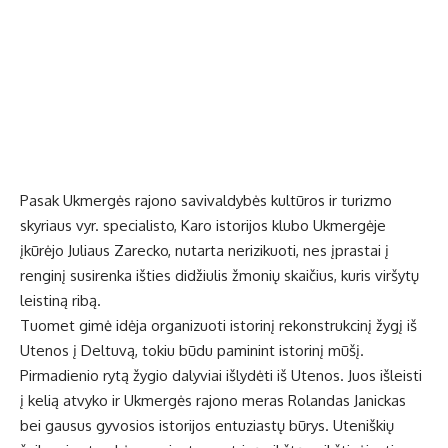
Pasak Ukmergės rajono savivaldybės kultūros ir turizmo
skyriaus vyr. specialisto, Karo istorijos klubo Ukmergėje
įkūrėjo Juliaus Zarecko, nutarta nerizikuoti, nes įprastai į
renginį susirenka išties didžiulis žmonių skaičius, kuris viršytų
leistiną ribą.
Tuomet gimė idėja organizuoti istorinį rekonstrukcinį žygį iš
Utenos į Deltuvą, tokiu būdu paminint istorinį mūšį.
Pirmadienio rytą žygio dalyviai išlydėti iš Utenos. Juos išleisti
į kelią atvyko ir Ukmergės rajono meras Rolandas Janickas
bei gausus gyvosios istorijos entuziastų būrys. Uteniškių