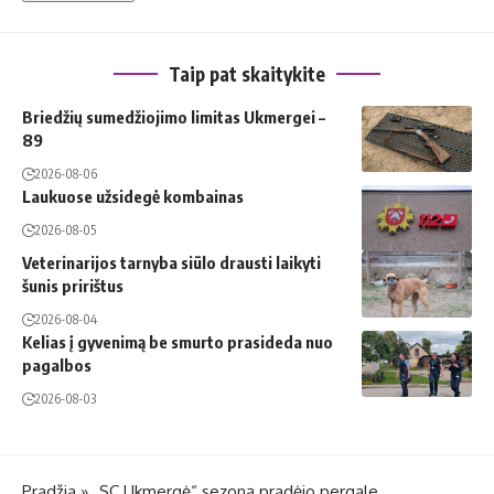
Taip pat skaitykite
Briedžių sumedžiojimo limitas Ukmergei –
89
2026-08-06
Laukuose užsidegė kombainas
2026-08-05
Veterinarijos tarnyba siūlo drausti laikyti
šunis pririštus
2026-08-04
Kelias į gyvenimą be smurto prasideda nuo
pagalbos
2026-08-03
Pradžia
»
„SC Ukmergė“ sezoną pradėjo pergale