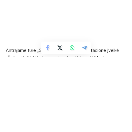
Antrajame ture „SC Ukmergė“ Šventupės stadione įveikė
„Šešupę“. Aikštės šeimininkes išvedė į priekį Meidos
Proscevičiūtės taiklus smūgis. Po 4 įvarčius įmušė seserys
Gabija ir Livija Toropovaitės.
Trečiame ture Vilniuje rungtynės vyko tarp FK „Vilnius“ ir „SC
Ukmergė“. Tvyrant alinančiam karščiui, dvikova baigėsi
ukmergiškių pergale 2:0.
Pasinaudojusi varžovių vartininkės klaida, kamuolį į vartus iš
nuotolio pasiuntė G. Toropovaitė, o antrajame kėlinyje
rezultatą įtvirtino M. Proscevičiūtė.