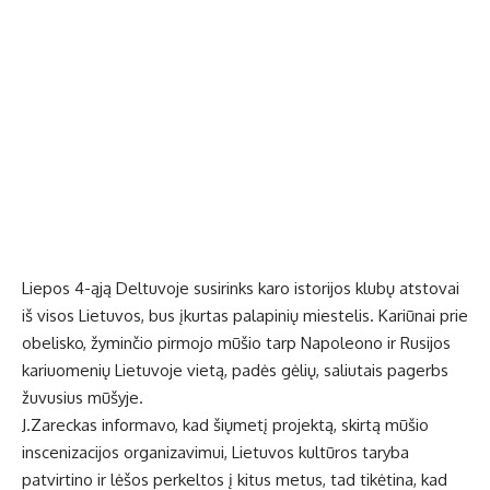
Liepos 4-ąją Deltuvoje susirinks karo istorijos klubų atstovai
iš visos Lietuvos, bus įkurtas palapinių miestelis. Kariūnai prie
obelisko, žyminčio pirmojo mūšio tarp Napoleono ir Rusijos
kariuomenių Lietuvoje vietą, padės gėlių, saliutais pagerbs
žuvusius mūšyje.
J.Zareckas informavo, kad šiųmetį projektą, skirtą mūšio
inscenizacijos organizavimui, Lietuvos kultūros taryba
patvirtino ir lėšos perkeltos į kitus metus, tad tikėtina, kad