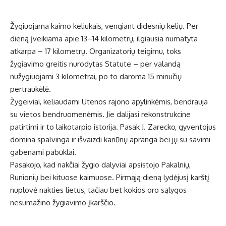
Žygiuojama kaimo keliukais, vengiant didesnių kelių. Per
dieną įveikiama apie 13–14 kilometrų, ilgiausia numatyta
atkarpa – 17 kilometrų. Organizatorių teigimu, toks
žygiavimo greitis nurodytas Statute – per valandą
nužygiuojami 3 kilometrai, po to daroma 15 minučių
pertraukėlė.
Žygeiviai, keliaudami Utenos rajono apylinkėmis, bendrauja
su vietos bendruomenėmis. Jie dalijasi rekonstrukcine
patirtimi ir to laikotarpio istorija. Pasak J. Zarecko, gyventojus
domina spalvinga ir išvaizdi kariūnų apranga bei jų su savimi
gabenami pabūklai.
Pasakojo, kad nakčiai žygio dalyviai apsistojo Pakalnių,
Runionių bei kituose kaimuose. Pirmąją dieną lydėjusį karštį
nuplovė nakties lietus, tačiau bet kokios oro sąlygos
nesumažino žygiavimo įkarščio.