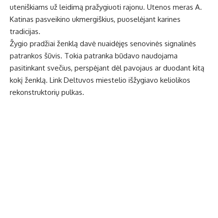
uteniškiams už leidimą pražygiuoti rajonu. Utenos meras A.
Katinas pasveikino ukmergiškius, puoselėjant karines
tradicijas.
Žygio pradžiai ženklą davė nuaidėjęs senovinės signalinės
patrankos šūvis. Tokia patranka būdavo naudojama
pasitinkant svečius, perspėjant dėl pavojaus ar duodant kitą
kokį ženklą. Link Deltuvos miestelio išžygiavo keliolikos
rekonstruktorių pulkas.