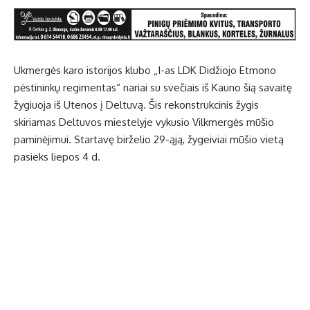
Ukmergės karo istorijos klubo „I-as LDK Didžiojo Etmono
pėstininkų regimentas“ nariai su svečiais iš Kauno šią savaitę
žygiuoja iš Utenos į Deltuvą. Šis rekonstrukcinis žygis
skiriamas Deltuvos miestelyje vykusio Vilkmergės mūšio
paminėjimui. Startavę birželio 29-ąją, žygeiviai mūšio vietą
pasieks liepos 4 d.