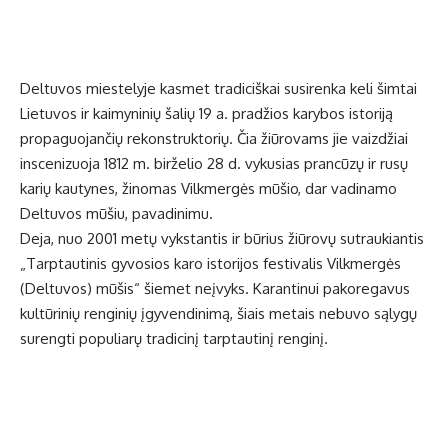
Deltuvos miestelyje kasmet tradiciškai susirenka keli šimtai
Lietuvos ir kaimyninių šalių 19 a. pradžios karybos istoriją
propaguojančių rekonstruktorių. Čia žiūrovams jie vaizdžiai
inscenizuoja 1812 m. birželio 28 d. vykusias prancūzų ir rusų
karių kautynes, žinomas Vilkmergės mūšio, dar vadinamo
Deltuvos mūšiu, pavadinimu.
Deja, nuo 2001 metų vykstantis ir būrius žiūrovų sutraukiantis
„Tarptautinis gyvosios karo istorijos festivalis Vilkmergės
(Deltuvos) mūšis“ šiemet neįvyks. Karantinui pakoregavus
kultūrinių renginių įgyvendinimą, šiais metais nebuvo sąlygų
surengti populiarų tradicinį tarptautinį renginį.