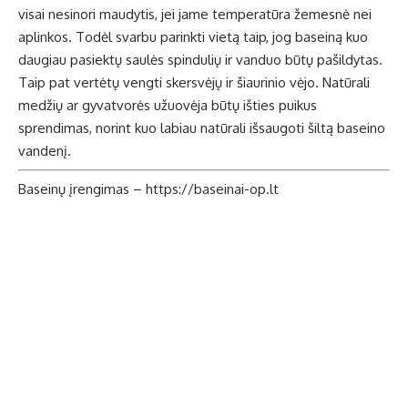
visai nesinori maudytis, jei jame temperatūra žemesnė nei
aplinkos. Todėl svarbu parinkti vietą taip, jog baseiną kuo
daugiau pasiektų saulės spindulių ir vanduo būtų pašildytas.
Taip pat vertėtų vengti skersvėjų ir šiaurinio vėjo. Natūrali
medžių ar gyvatvorės užuovėja būtų išties puikus
sprendimas, norint kuo labiau natūrali išsaugoti šiltą baseino
vandenį.
Baseinų įrengimas –
https://baseinai-op.lt