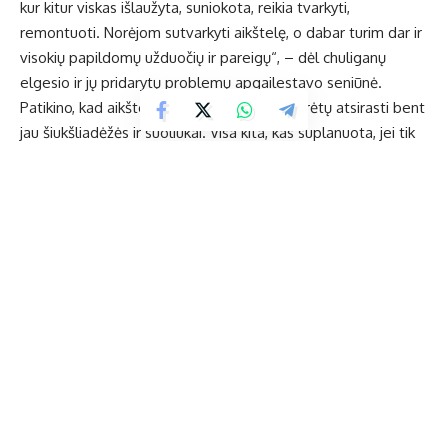
kur kitur viskas išlaužyta, suniokota, reikia tvarkyti,
remontuoti. Norėjom sutvarkyti aikštelę, o dabar turim dar ir
visokių papildomų užduočių ir pareigų“, – dėl chuliganų
elgesio ir jų pridarytų problemų apgailestavo seniūnė.
Patikino, kad aikštelėje artimiausiu metu turėtų atsirasti bent
jau šiukšliadėžės ir suoliukai. Visa kita, kas suplanuota, jei tik
išeis, bus padaryta per vasarą.