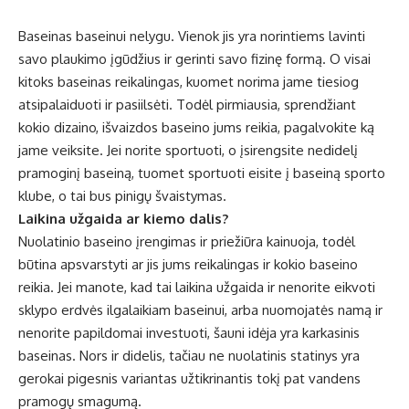
Baseinas baseinui nelygu. Vienok jis yra norintiems lavinti
savo plaukimo įgūdžius ir gerinti savo fizinę formą. O visai
kitoks baseinas reikalingas, kuomet norima jame tiesiog
atsipalaiduoti ir pasiilsėti. Todėl pirmiausia, sprendžiant
kokio dizaino, išvaizdos baseino jums reikia, pagalvokite ką
jame veiksite. Jei norite sportuoti, o įsirengsite nedidelį
pramoginį baseiną, tuomet sportuoti eisite į baseiną sporto
klube, o tai bus pinigų švaistymas.
Laikina užgaida ar kiemo dalis?
Nuolatinio baseino įrengimas ir priežiūra kainuoja, todėl
būtina apsvarstyti ar jis jums reikalingas ir kokio baseino
reikia. Jei manote, kad tai laikina užgaida ir nenorite eikvoti
sklypo erdvės ilgalaikiam baseinui, arba nuomojatės namą ir
nenorite papildomai investuoti, šauni idėja yra karkasinis
baseinas. Nors ir didelis, tačiau ne nuolatinis statinys yra
gerokai pigesnis variantas užtikrinantis tokį pat vandens
pramogų smagumą.