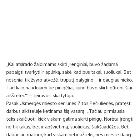
„Kai atsirado žaidimams skirti įrenginiai, buvo žadama
pabaigti tvarkyti ir aplinką, sakė, kad bus takai, suoliukai. Bet
neseniai tik žvyro atvežė, truputį palygino – ir daugiau nieko.
Tad kaip naudojami tie pinigėliai, kurie buvo skirti būtent šiai
aikštelei?“ – teiravosi skaitytoja.
Pasak Ukmergės miesto seniūnės Zitos Pečiulienės, pratęsti
darbus aikštelėje ketinama šią vasarą. „Tačiau pirmiausia
teks skaičiuoti, kiek viskam galima skirti pinigų. Norėta įrengti
ne tik takus, bet ir apšvietimą, suoliukus, šiukšliadėžes. Bet
dabar jau matom, kad viskam nebeužteks, nes mieste daug