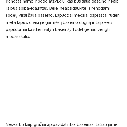
įrengtas namo ir sodo atžvilgiu, kas bus šalia baseino ir kaip
jis bus apipavidalintas. Beje, neapsigaukite įsirengdami
sodelį visai šalia baseino. Lapuočiai medžiai paprastai rudenį
meta lapus, o visi jie garmės į baseino dugną ir taip vers
papildomai kasdien valyti baseiną. Todėl geriau vengti
medžių šalia.
Nesvarbu kaip gražiai apipavidalintas baseinas, tačiau jame