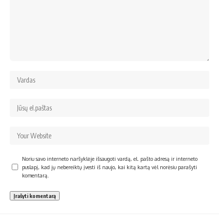
Noriu savo interneto naršyklėje išsaugoti vardą, el. pašto adresą ir interneto
puslapį, kad jų nebereiktų įvesti iš naujo, kai kitą kartą vėl norėsiu parašyti
komentarą.