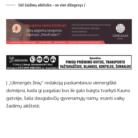
Dėl žaidimų aikštelės – ne vien džiugesys /
Į „Ukmergės žinių“ redakciją paskambinusi ukmergiškė
domėjosi, kada gi pagaliau bus iki galo baigta tvarkyti Kauno
gatvėje, šalia daugiabučių gyvenamųjų namų, esanti
vaikų
žaidimų aikštelė
.