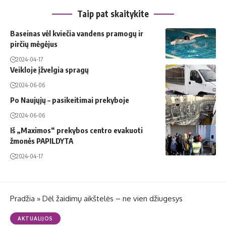
Taip pat skaitykite
Baseinas vėl kviečia vandens pramogų ir
pirčių mėgėjus
2024-04-17
Veikloje įžvelgia spragų
2024-06-06
Po Naujųjų – pasikeitimai prekyboje
2024-06-06
Iš „Maximos“ prekybos centro evakuoti
žmonės PAPILDYTA
2024-04-17
Pradžia
»
Dėl žaidimų aikštelės – ne vien džiugesys
AKTUALIJOS