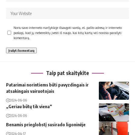
Noriu savo interneto naršyklėje išsaugoti vardą, el. pašto adresą ir interneto
puslapį, kad jų nebereiktų įvesti iš naujo, kai kitą kartą vėl norėsiu parašyti
komentarą.
Taip pat skaitykite
Patarimai norintiems būti pavyzdingais ir
atsakingais vairuotojais
2024-06-06
„Geriau būtų tik viena“
2024-06-06
Benamis prieglobstį susirado ligoninėje
2024-04-17