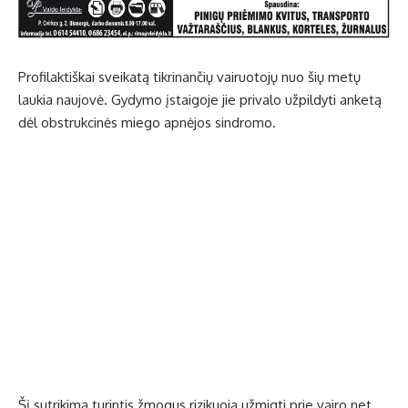
Profilaktiškai sveikatą tikrinančių vairuotojų nuo šių metų
laukia naujovė. Gydymo įstaigoje jie privalo užpildyti anketą
dėl obstrukcinės miego apnėjos sindromo.
Šį sutrikimą turintis žmogus rizikuoja užmigti prie vairo net