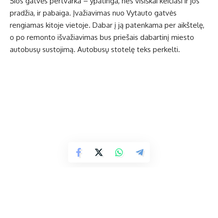
Šios gatvės pertvarka – ypatinga, nes visiškai keičiasi ir jos
pradžia, ir pabaiga. Įvažiavimas nuo Vytauto gatvės
rengiamas kitoje vietoje. Dabar į ją patenkama per aikštelę,
o po remonto išvažiavimas bus priešais dabartinį miesto
autobusų sustojimą. Autobusų stotelę teks perkelti.
Veterinarijos gatvės išvažiavimo vietoje bus žiedas. Nei su S.
Daukanto, nei su jokia kita gatve susisiekimo transportu