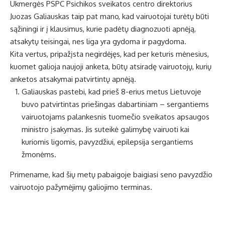
Ukmergės PSPC Psichikos sveikatos centro direktorius
Juozas Galiauskas taip pat mano, kad vairuotojai turėtų būti
sąžiningi ir į klausimus, kurie padėtų diagnozuoti apnėją,
atsakytų teisingai, nes liga yra gydoma ir pagydoma.
Kita vertus, pripažįsta negirdėjęs, kad per keturis mėnesius,
kuomet galioja naujoji anketa, būtų atsiradę vairuotojų, kurių
anketos atsakymai patvirtintų apnėją.
Galiauskas pastebi, kad prieš 8-erius metus Lietuvoje
buvo patvirtintas priešingas dabartiniam – sergantiems
vairuotojams palankesnis tuomečio sveikatos apsaugos
ministro įsakymas. Jis suteikė galimybę vairuoti kai
kuriomis ligomis, pavyzdžiui, epilepsija sergantiems
žmonėms.
Primename, kad šių metų pabaigoje baigiasi seno pavyzdžio
vairuotojo pažymėjimų galiojimo terminas.