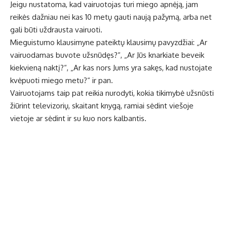
Jeigu nustatoma, kad vairuotojas turi miego apnėją, jam
reikės dažniau nei kas 10 metų gauti naują pažymą, arba net
gali būti uždrausta vairuoti.
Mieguistumo klausimyne pateiktų klausimų pavyzdžiai: „Ar
vairuodamas buvote užsnūdęs?“, „Ar Jūs knarkiate beveik
kiekvieną naktį?“, „Ar kas nors Jums yra sakęs, kad nustojate
kvėpuoti miego metu?“ ir pan.
Vairuotojams taip pat reikia nurodyti, kokia tikimybė užsnūsti
žiūrint televizorių, skaitant knygą, ramiai sėdint viešoje
vietoje ar sėdint ir su kuo nors kalbantis.