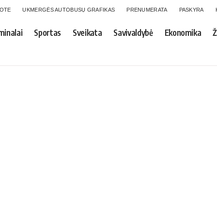
GOTE
UKMERGĖS AUTOBUSŲ GRAFIKAS
PRENUMERATA
PASKYRA
minalai
Sportas
Sveikata
Savivaldybė
Ekonomika
Ž