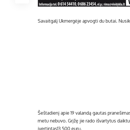
Savaitgalį Ukmergėje apvogti du butai. Nusikalt
Šeštadienį apie 19 valandą gautas pranešima
metu nebuvo. Grįžę jie rado išvartytus daiktus
įvertintas13 500 eurų.