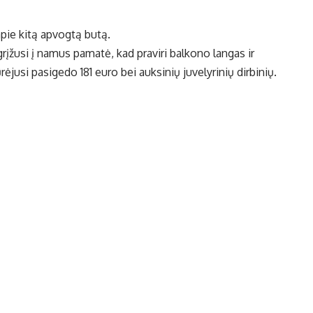
apie kitą apvogtą butą.
grįžusi į namus pamatė, kad praviri balkono langas ir
ūrėjusi pasigedo 181 euro bei auksinių juvelyrinių dirbinių.