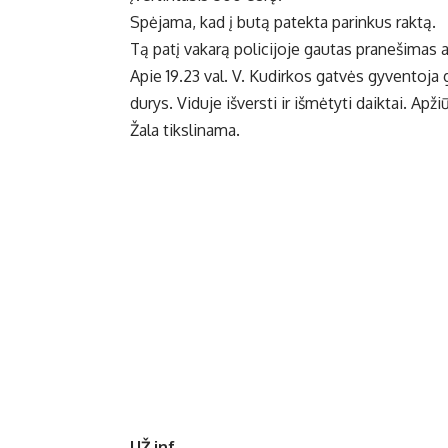
Spėjama, kad į butą patekta parinkus raktą.
Tą patį vakarą policijoje gautas pranešimas 
Apie 19.23 val. V. Kudirkos gatvės gyventoja 
durys. Viduje išversti ir išmėtyti daiktai. Apži
Žala tikslinama.
UŽ inf.