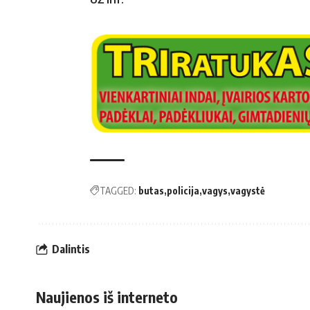
TAGGED:
butas
policija
vagys
vagystė
Dalintis
Naujienos iš interneto