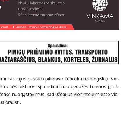
mi­nist­ra­ci­jos pa­sta­to pi­ke­ta­vo ke­lio­li­ka uk­mer­giš­kių. Vie­
ys žmo­nės pik­ti­no­si spren­di­mu nuo ge­gu­žės 1 die­nos ją už­
 iš­sa­kė nuo­gąs­ta­vi­mus, kad už­da­rius vie­nin­te­lę mies­te vie­
­si­praus­ti.