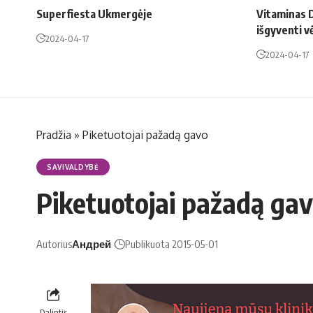
Superfiesta Ukmergėje
Vitaminas D
išgyventi v
2024-04-17
2024-04-17
Pradžia
»
Piketuotojai pažadą gavo
SAVIVALDYBĖ
Piketuotojai pažadą ga
Autorius
Андрей
Publikuota 2015-05-01
Dalintis