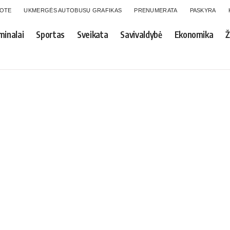
GOTE
UKMERGĖS AUTOBUSŲ GRAFIKAS
PRENUMERATA
PASKYRA
minalai
Sportas
Sveikata
Savivaldybė
Ekonomika
Ž