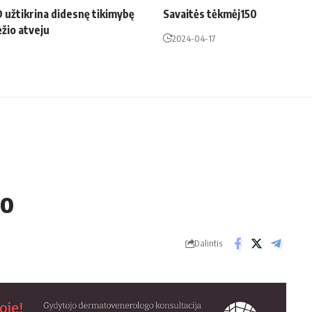
 užtikrina didesnę tikimybę
Savaitės tėkmėj150
ėžio atveju
2024-04-17
vo
Dalintis