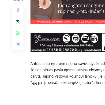
Ant­ra­die­nio ry­te prie ra­jo­no sa­vi­val­dy­bės ad­
šo­sios pir­ties pa­slau­go­mis be­si­nau­do­jan­t
da­ry­ti. Ra­jo­no va­do­vui Ro­lan­dui Ja­nic­kui jie
šą­ją pir­tį, ne­ma­žai uk­mer­giš­kių ne­tu­rės kur nu