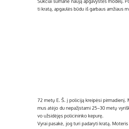
Suk­čiai su­ma­nė nau­ją ap­ga­vys­tės mo­de­lį. Po­li
ti kra­tą, ap­gau­lės bū­du iš gar­baus am­žiaus m
72 me­tų E. Š. į po­li­ci­ją krei­pė­si pir­ma­die­nį.
mus at­ėjo du ne­pa­žįs­ta­mi 25–30 me­tų vy­riš­kiai
vo už­si­dė­jęs po­li­ci­nin­ko ke­pu­rę.
Vy­rai pa­sa­kė, jog tu­ri pa­da­ry­ti kra­tą. Mo­te­ri