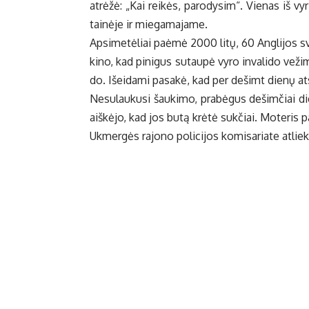
at­rė­žė: „Kai rei­kės, pa­ro­dy­sim“. Vie­nas iš vy
tai­nė­je ir mie­ga­ma­ja­me.
Ap­si­me­tė­liai pa­ė­mė 2000 li­tų, 60 An­gli­jos sva
ki­no, kad pi­ni­gus su­tau­pė vy­ro in­va­li­do ve­ži­
do. Iš­ei­da­mi pa­sa­kė, kad per de­šimt die­nų at­si
Ne­su­lau­ku­si šau­ki­mo, pra­bė­gus de­šim­čiai die
aiš­kė­jo, kad jos bu­tą krė­tė suk­čiai. Mo­te­ris pa
Uk­mer­gės ra­jo­no po­li­ci­jos ko­mi­sa­ria­te at­lie