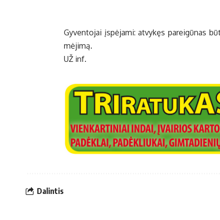
Gy­ven­to­jai įspė­ja­mi: at­vy­kęs pa­rei­gū­nas bū­ti­
mė­ji­mą.
UŽ inf.
Dalintis