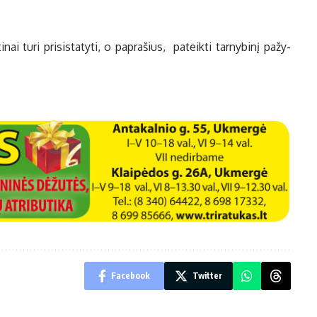
nai tu­ri pri­sis­ta­ty­ti, o pa­pra­šius, pa­teik­ti tar­ny­bi­nį pa­žy­
Facebook
Twitter