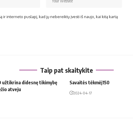
ir interneto puslapį, kad jų nebereiktų įvesti iš naujo, kai kitą kartą
Taip pat skaitykite
 užtikrina didesnę tikimybę
Savaitės tėkmėj150
ėžio atveju
2024-04-17