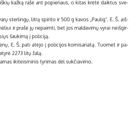
­riš­kių kaž­ką ra­šė ant po­pie­riaus, o ki­tas krė­tė daik­tus sve­
­rų ster­lin­gų, lit­rą spi­ri­to ir 500 g ka­vos „Pau­lig“. E. Š. aiš­
mė­liui ir pra­šė jų ne­pa­im­ti, bet jos mal­da­vi­mų vy­rai ne­iš­gir­
ųs šau­ki­mą į po­li­ci­ją.
­nų, E. Š. pa­ti at­ėjo į po­li­ci­jos ko­mi­sa­ria­tą. Tuo­met ir pa­
­ty­rė 2273 li­tų ža­lą.
­ka­mas iki­teis­mi­nis ty­ri­mas dėl suk­čia­vi­mo.