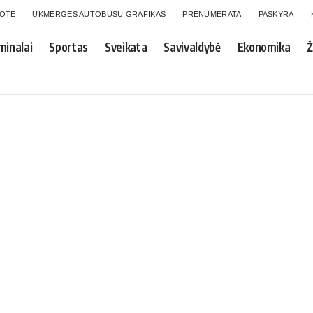
GOTE
UKMERGĖS AUTOBUSŲ GRAFIKAS
PRENUMERATA
PASKYRA
minalai
Sportas
Sveikata
Savivaldybė
Ekonomika
Ž