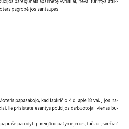
­ci­jos pa­rei­gū­nais ap­si­me­tę vy­riš­kiai, ne­va tu­rin­tys at­lik­
o­ters pa­gro­bė jos san­tau­pas.
 Mo­te­ris pa­pa­sa­ko­jo, kad lap­kri­čio 4 d. apie 18 val. į jos na­
. Jie pri­sis­ta­tė esan­tys po­li­ci­jos dar­buo­to­jai, vie­nas bu­
s pa­pra­šė pa­ro­dy­ti pa­rei­gū­nų pa­žy­mė­ji­mus, ta­čiau „sve­čiai“