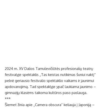
2024 m. XV Dalios Tamulevičiūtės profesionalių teatrų
festivalyje spektaklis „Tas keistas nutikimas šuniui naktį“
pelnė geriausio festivalio spektaklio vaikams ir jaunimui
apdovanojimą. Tad spektaklyje ypač laukiama jaunimo –
gimnazijų klasėms taikoma kultūros paso paslauga.
***
Šiemet žinia apie „Camera obscura“ keliauja į Japoniją –