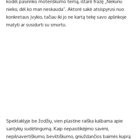
kodėl pasirinko moteriškumo temą, ištarė frazę „Nekuriu
nieko, dėl ko man neskauda“. Aktorė sakė atsispyrusi nuo
konkretaus įvykio, tačiau iki jo ne kartą tekę savo aplinkoje
matyti ar susidurti su smurtu.
Spektaklyje be žodžių, vien plastine raiška kalbama apie
santykių sudėtingumą. Kaip nepasitikėjimo savimi,
nepilnavertiškumo, beviltiškumo, gniuždančios baimės kuprą