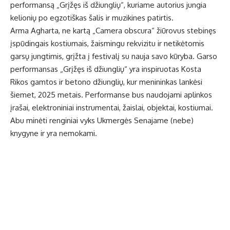
performansą „Grįžęs iš džiunglių“, kuriame autorius jungia
kelionių po egzotiškas šalis ir muzikines patirtis.
Arma Agharta, ne kartą „Camera obscura“ žiūrovus stebinęs
įspūdingais kostiumais, žaismingu rekvizitu ir netikėtomis
garsų jungtimis, grįžta į festivalį su nauja savo kūryba. Garso
performansas „Grįžęs iš džiunglių“ yra inspiruotas Kosta
Rikos gamtos ir betono džiunglių, kur menininkas lankėsi
šiemet, 2025 metais. Performanse bus naudojami aplinkos
įrašai, elektroniniai instrumentai, žaislai, objektai, kostiumai.
Abu minėti renginiai vyks Ukmergės Senajame (nebe)
knygyne ir yra nemokami.