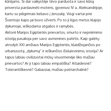
kūrėjams. Ši dar vaikystėje tėvo parduota ir savo kūną
priversta pardavinėti moteris, gyvenusi IV a. Aleksandrijoje,
kartu su piligrimais keliavo į Jeruzalę. Visgi vartai prie
Šventojo kapo jai buvo užverti. Po to ji ilgus metus klajojo
dykumoje, ieškodama atgailos ir ramybės.
Aktorė Marijos Egiptietės prievartos, smurto ir nepriėmimo
istoriją pasakoja per savo asmenines patirtis. Kaip galėtų
atrodyti XXI amžiaus Marijos Egiptietės, klaidžiojančios po
urbanizuotą „dykumą“ ir ieškančios išsilaisvinimo, istorija? Ar
tapus labiau civilizuotai mūsų visuomenėje liko mažiau
prievartos? Ar ji tapo labiau empatiška? Atlaidesnė?
Tolerantiškesnė? Galiausiai, mažiau patriarchalinė?