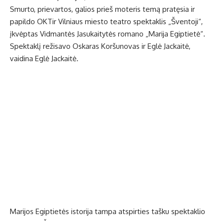
Smurto, prievartos, galios prieš moteris temą pratęsia ir
papildo OKTir Vilniaus miesto teatro spektaklis „Šventoji“,
įkvėptas Vidmantės Jasukaitytės romano „Marija Egiptietė“.
Spektaklį režisavo Oskaras Koršunovas ir Eglė Jackaitė,
vaidina Eglė Jackaitė.
Marijos Egiptietės istorija tampa atspirties tašku spektaklio