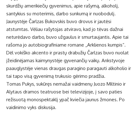
skurdžių amerikiečių gyvenimus, apie rašymą, alkoholį,
santykius su moterimis, darbo sunkumą ir nuobodulį.
Jaunystėje Čarlzas Bukovskis buvo drovus ir jautėsi
atstumtas. Vėliau rašytojas atviravo, kad jo tėvas dažnai
neturėdavo darbo, buvo užgaulus ir smurtaujantis. Apie tai
rašoma jo autobiografiniame romane „Arklienos kumpis“.
Dėl vokiško akcento ir prastų drabužių Čarlzas buvo nuolat
įžeidinėjamas kaimynystėje gyvenančių vaikų. Ankstyvoje
paauglystėje vienas draugas paragino paragauti alkoholio ir
tai tapo visą gyvenimą trukusio gėrimo pradžia.
Tomas Pukys, sukūręs nemažai vaidmenų Juozo Miltinio ir
Alytaus dramos teatruose bei televizijoje, į savo paties
režisuotą monospektaklį ypač kviečia jaunus žmones. Po
vaidinimo vyks diskusija.