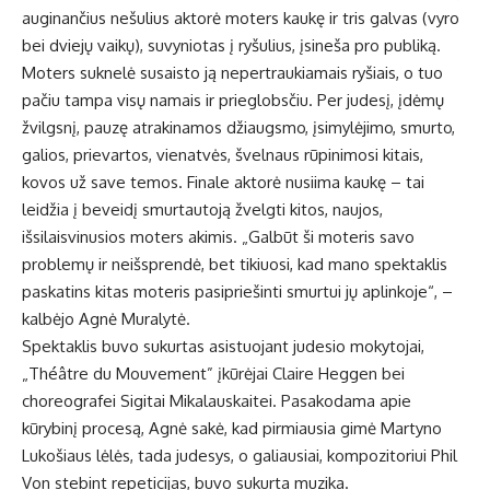
auginančius nešulius aktorė moters kaukę ir tris galvas (vyro
bei dviejų vaikų), suvyniotas į ryšulius, įsineša pro publiką.
Moters suknelė susaisto ją nepertraukiamais ryšiais, o tuo
pačiu tampa visų namais ir prieglobsčiu. Per judesį, įdėmų
žvilgsnį, pauzę atrakinamos džiaugsmo, įsimylėjimo, smurto,
galios, prievartos, vienatvės, švelnaus rūpinimosi kitais,
kovos už save temos. Finale aktorė nusiima kaukę – tai
leidžia į beveidį smurtautoją žvelgti kitos, naujos,
išsilaisvinusios moters akimis. „Galbūt ši moteris savo
problemų ir neišsprendė, bet tikiuosi, kad mano spektaklis
paskatins kitas moteris pasipriešinti smurtui jų aplinkoje“, –
kalbėjo Agnė Muralytė.
Spektaklis buvo sukurtas asistuojant judesio mokytojai,
„Théâtre du Mouvement” įkūrėjai Claire Heggen bei
choreografei Sigitai Mikalauskaitei. Pasakodama apie
kūrybinį procesą, Agnė sakė, kad pirmiausia gimė Martyno
Lukošiaus lėlės, tada judesys, o galiausiai, kompozitoriui Phil
Von stebint repeticijas, buvo sukurta muzika.