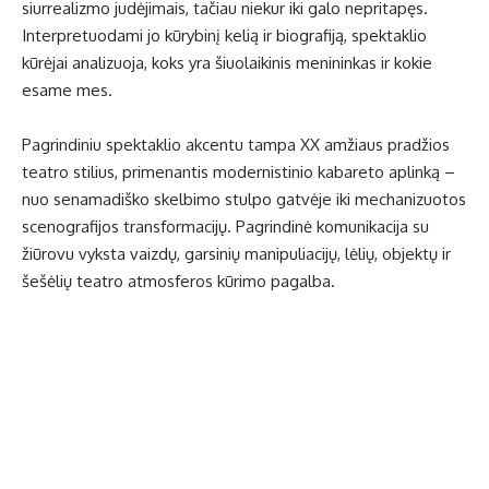
siurrealizmo judėjimais, tačiau niekur iki galo nepritapęs.
Interpretuodami jo kūrybinį kelią ir biografiją, spektaklio
kūrėjai analizuoja, koks yra šiuolaikinis menininkas ir kokie
esame mes.
Pagrindiniu spektaklio akcentu tampa XX amžiaus pradžios
teatro stilius, primenantis modernistinio kabareto aplinką –
nuo senamadiško skelbimo stulpo gatvėje iki mechanizuotos
scenografijos transformacijų. Pagrindinė komunikacija su
žiūrovu vyksta vaizdų, garsinių manipuliacijų, lėlių, objektų ir
šešėlių teatro atmosferos kūrimo pagalba.