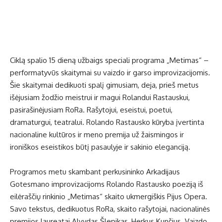
Ciklą spalio 15 dieną užbaigs speciali programa „Metimas“ –
performatyvūs skaitymai su vaizdo ir garso improvizacijomis.
Šie skaitymai dedikuoti spalį gimusiam, deja, prieš metus
išėjusiam žodžio meistrui ir magui Rolandui Rastauskui,
pasirašinėjusiam RoRa. Rašytojui, eseistui, poetui,
dramaturgui, teatralui. Rolando Rastausko kūryba įvertinta
nacionaline kultūros ir meno premija už žaismingos ir
ironiškos eseistikos būtį pasaulyje ir sakinio eleganciją.
Programos metu skambant perkusininko Arkadijaus
Gotesmano improvizacijoms Rolando Rastausko poeziją iš
eilėraščių rinkinio „Metimas“ skaito ukmergiškis Pijus Opera.
Savo tekstus, dedikuotus RoRa, skaito rašytojai, nacionalinės
premijos laureatai Alvydas Šlepikas, Herkus Kunčius. Vaizdo