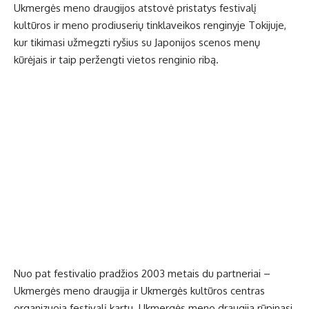
Ukmergės meno draugijos atstovė pristatys festivalį
kultūros ir meno prodiuserių tinklaveikos renginyje Tokijuje,
kur tikimasi užmegzti ryšius su Japonijos scenos menų
kūrėjais ir taip peržengti vietos renginio ribą.
Nuo pat festivalio pradžios 2003 metais du partneriai –
Ukmergės meno draugija ir Ukmergės kultūros centras
organizuoja festivalį kartu. Ukmergės meno draugija rūpinasi