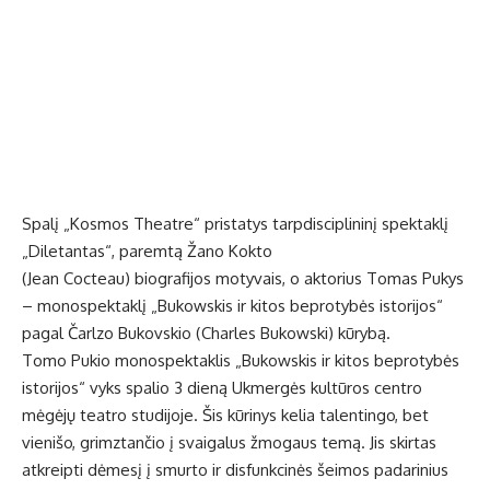
Spalį „Kosmos Theatre“ pristatys tarpdisciplininį spektaklį
„Diletantas“, paremtą Žano Kokto
(Jean Cocteau) biografijos motyvais, o aktorius Tomas Pukys
– monospektaklį „Bukowskis ir kitos beprotybės istorijos“
pagal Čarlzo Bukovskio (Charles Bukowski) kūrybą.
Tomo Pukio monospektaklis „Bukowskis ir kitos beprotybės
istorijos“ vyks spalio 3 dieną Ukmergės kultūros centro
mėgėjų teatro studijoje. Šis kūrinys kelia talentingo, bet
vienišo, grimztančio į svaigalus žmogaus temą. Jis skirtas
atkreipti dėmesį į smurto ir disfunkcinės šeimos padarinius