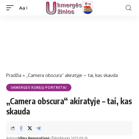
Aa
Pradžia
»
„Camera obscura“ akiratyje – tai, kas skauda
UKMERGĖS KŪRĖJŲ PORTRETAI
„Camera obscura“ akiratyje – tai, kas
skauda
Autorius
Vilma Nemunaitienė
Publikuota 2025-09-16