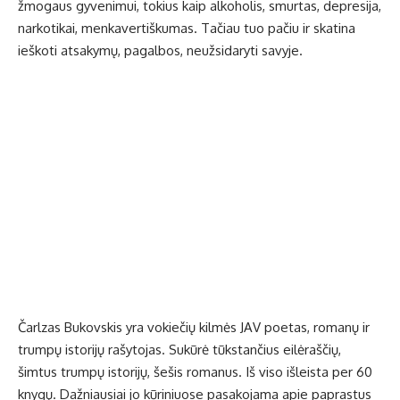
žmogaus gyvenimui, tokius kaip alkoholis, smurtas, depresija,
narkotikai, menkavertiškumas. Tačiau tuo pačiu ir skatina
ieškoti atsakymų, pagalbos, neužsidaryti savyje.
Čarlzas Bukovskis yra
vokiečių
kilmės
JAV
poetas, romanų ir
trumpų istorijų rašytojas. Sukūrė tūkstančius eilėraščių,
šimtus trumpų istorijų, šešis romanus. Iš viso išleista per 60
knygų. Dažniausiai jo kūriniuose pasakojama apie paprastus