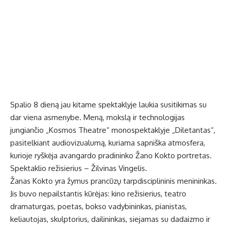
Spalio 8 dieną jau kitame spektaklyje laukia susitikimas su
dar viena asmenybe. Meną, mokslą ir technologijas
jungiančio „Kosmos Theatre“ monospektaklyje „Diletantas“,
pasitelkiant audiovizualumą, kuriama sapniška atmosfera,
kurioje ryškėja avangardo pradininko Žano Kokto portretas.
Spektaklio režisierius – Žilvinas Vingelis.
Žanas Kokto yra žymus prancūzų tarpdisciplininis menininkas.
Jis buvo nepailstantis kūrėjas: kino režisierius, teatro
dramaturgas, poetas, bokso vadybininkas, pianistas,
keliautojas, skulptorius, dailininkas, siejamas su dadaizmo ir