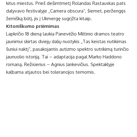
kitus miestus. Prieš dešimtmetį Rolandas Rastauskas pats
dalyvavo festivalyje „Camera obscura“, šiemet, peržengęs
žemišką būtį, jis į Ukmergę sugrįžta kitaip.
Kitoniškumo priėmimas
Lapkričio 18 dieną laukia Panevėžio Miltinio dramos teatro
jaunimui skirtas dviejų dalių nuotykis „Tas keistas nutikimas
šuniui naktį“, pasakojantis autizmo spektro sutrikimą turinčio
jaunuolio istoriją. Tai – adaptacija pagal Marko Haddono
romaną. Režisierius – Agnius Jankevičius. Spektaklyje
kalbama atjautos bei tolerancijos temomis.