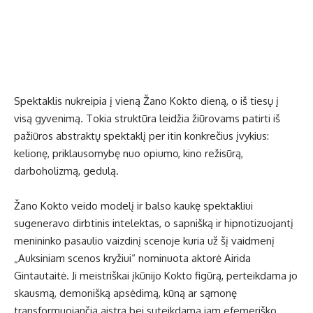
Spektaklis nukreipia į vieną Žano Kokto dieną, o iš tiesų į
visą gyvenimą. Tokia struktūra leidžia žiūrovams patirti iš
pažiūros abstraktų spektaklį per itin konkrečius įvykius:
kelionę, priklausomybę nuo opiumo, kino režisūrą,
darboholizmą, gedulą.
Žano Kokto veido modelį ir balso kaukę spektakliui
sugeneravo dirbtinis intelektas, o sapnišką ir hipnotizuojantį
menininko pasaulio vaizdinį scenoje kuria už šį vaidmenį
„Auksiniam scenos kryžiui“ nominuota aktorė Airida
Gintautaitė. Ji meistriškai įkūnijo Kokto figūrą, perteikdama jo
skausmą, demonišką apsėdimą, kūną ar sąmonę
transformuojančią aistrą bei suteikdama jam efemeriško