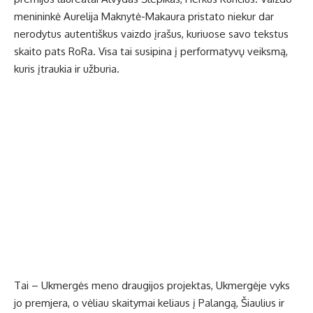
menininkė Aurelija Maknytė-Makaura pristato niekur dar
nerodytus autentiškus vaizdo įrašus, kuriuose savo tekstus
skaito pats RoRa. Visa tai susipina į performatyvų veiksmą,
kuris įtraukia ir užburia.
Tai – Ukmergės meno draugijos projektas, Ukmergėje vyks
jo premjera, o vėliau skaitymai keliaus į Palangą, Šiaulius ir