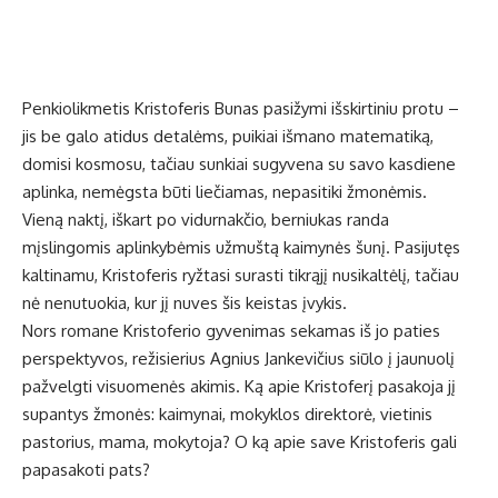
Penkiolikmetis Kristoferis Bunas pasižymi išskirtiniu protu –
jis be galo atidus detalėms, puikiai išmano matematiką,
domisi kosmosu, tačiau sunkiai sugyvena su savo kasdiene
aplinka, nemėgsta būti liečiamas, nepasitiki žmonėmis.
Vieną naktį, iškart po vidurnakčio, berniukas randa
mįslingomis aplinkybėmis užmuštą kaimynės šunį. Pasijutęs
kaltinamu, Kristoferis ryžtasi surasti tikrąjį nusikaltėlį, tačiau
nė nenutuokia, kur jį nuves šis keistas įvykis.
Nors romane Kristoferio gyvenimas sekamas iš jo paties
perspektyvos, režisierius Agnius Jankevičius siūlo į jaunuolį
pažvelgti visuomenės akimis. Ką apie Kristoferį pasakoja jį
supantys žmonės: kaimynai, mokyklos direktorė, vietinis
pastorius, mama, mokytoja? O ką apie save Kristoferis gali
papasakoti pats?