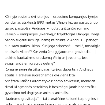
Kūrinyje susipina dvi istorijos – draudimo kompanijos tyrėjos
bandymas atskleisti 1993 metais Vilniuje kilusio paslaptingo
gaisro paslaptį ir Andriaus – nuolat grįžtančio romano
veikėjo – emigracijos „skersvėjų“ trajektorijas Danijoje.Tyrėja
bando sugauti nesugaunamą kaltininką, o Andrius – pabėgti
nuo savo paties likimo. Kuri jėga stipresnė – meilė, nostalgija
ar laisvės vilionė? Kur veda žmogų jautrumo gravitacija – į
laukinio kapitalizmo draskomą Vilnių ar į svetimą, bet
svaiginančią emigracijos gelmę?
Romane siurrealistiškai pinasi tyrėjos dabartis ir Andriaus
ateitis. Paraleliai sugretinamos dvi viena kitai
prieštaraujančios alternatyvos: homo sovietikus, mokantis
dirbti iki sąmonės netekimo, ir besimėgaujantis bohemišku
gyvenimu bei tinginyste animus animalis.
„Jautrumo gravitacija“ – tai literatūrinė kelionė tarp ugnies ir
ledo. Tai – knyga, kurioje laukia ir intriga, ir atpažinimas.