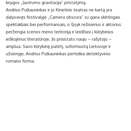
knygos „Jautrumo gravitacija“ pristatymą.
Andrius Pulkauninkas ir jo Kinetinis teatras ne kartą yra
dalyvavęs festivalyje „Camera obscura“ su gana skirtingais
spektakliais bei performansais, o šįsyk režisierius ir aktorius
peržengia scenos meno teritoriją ir leidžiasi į kūrybinius
ieškojimus literatūroje. Jis prisistato nauju – rašytojo –
amplua. Savo kūrybinę patirtį, suformuotą Lietuvoje ir
užsienyje, Andrius Pulkauninkas perteikia detektyvinio
romano forma.