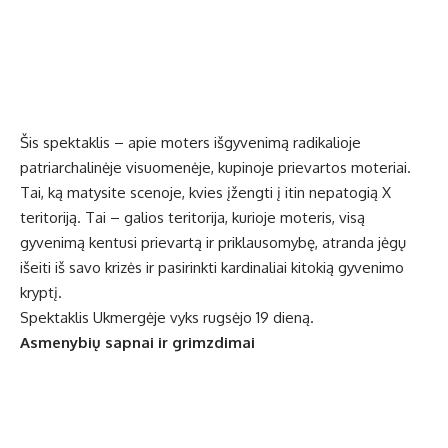
Šis spektaklis – apie moters išgyvenimą radikalioje
patriarchalinėje visuomenėje, kupinoje prievartos moteriai.
Tai, ką matysite scenoje, kvies įžengti į itin nepatogią X
teritoriją. Tai – galios teritorija, kurioje moteris, visą
gyvenimą kentusi prievartą ir priklausomybę, atranda jėgų
išeiti iš savo krizės ir pasirinkti kardinaliai kitokią gyvenimo
kryptį.
Spektaklis Ukmergėje vyks rugsėjo 19 dieną.
Asmenybių sapnai ir grimzdimai