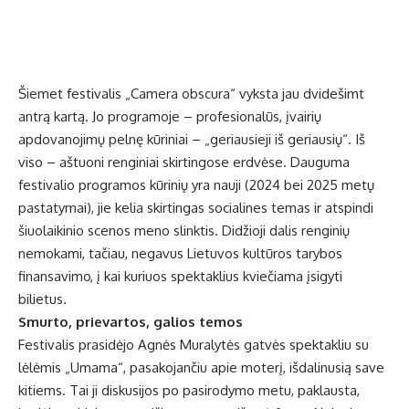
Šiemet festivalis „Camera obscura“ vyksta jau dvidešimt
antrą kartą. Jo programoje – profesionalūs, įvairių
apdovanojimų pelnę kūriniai – „geriausieji iš geriausių“. Iš
viso – aštuoni renginiai skirtingose erdvėse. Dauguma
festivalio programos kūrinių yra nauji (2024 bei 2025 metų
pastatymai), jie kelia skirtingas socialines temas ir atspindi
šiuolaikinio scenos meno slinktis. Didžioji dalis renginių
nemokami, tačiau, negavus Lietuvos kultūros tarybos
finansavimo, į kai kuriuos spektaklius kviečiama įsigyti
bilietus.
Smurto, prievartos, galios temos
Festivalis prasidėjo Agnės Muralytės gatvės spektakliu su
lėlėmis „Umama“, pasakojančiu apie moterį, išdalinusią save
kitiems. Tai ji diskusijos po pasirodymo metu, paklausta,