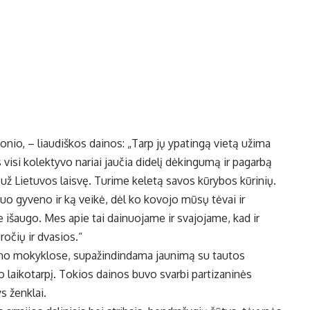
onio, – liaudiškos dainos: „Tarp jų ypatingą vietą užima
 visi kolektyvo nariai jaučia didelį dėkingumą ir pagarbą
už Lietuvos laisvę. Turime keletą savos kūrybos kūrinių.
o gyveno ir ką veikė, dėl ko kovojo mūsų tėvai ir
ie išaugo. Mes apie tai dainuojame ir svajojame, kad ir
očių ir dvasios.“
ajono mokyklose, supažindindama jaunimą su tautos
o laikotarpį. Tokios dainos buvo svarbi partizaninės
ys ženklai.