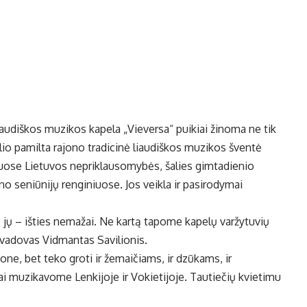
audiškos muzikos kapela „Vieversa“ puikiai žinoma ne tik
io pamilta rajono tradicinė liaudiškos muzikos šventė
iuose Lietuvos nepriklausomybės, šalies gimtadienio
o seniūnijų renginiuose. Jos veikla ir pasirodymai
 O jų – išties nemažai. Ne kartą tapome kapelų varžytuvių
o vadovas Vidmantas Savilionis.
ne, bet teko groti ir žemaičiams, ir dzūkams, ir
i muzikavome Lenkijoje ir Vokietijoje. Tautiečių kvietimu