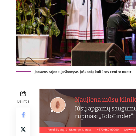
Jonavos rajone, Juškonyse. Juškonių kultūros centro nuotr.
Dalintis