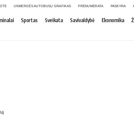
GOTE
UKMERGĖS AUTOBUSŲ GRAFIKAS
PRENUMERATA
PASKYRA
minalai
Sportas
Sveikata
Savivaldybė
Ekonomika
Ž
ną