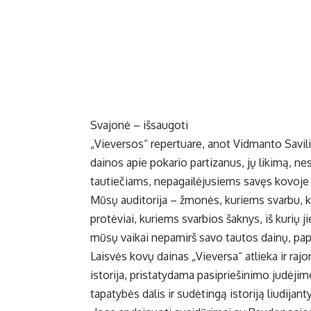
Svajonė – išsaugoti
„Vieversos“ repertuare, anot Vidmanto Savili
dainos apie pokario partizanus, jų likimą, nes
tautiečiams, nepagailėjusiems savęs kovoje 
Mūsų auditorija – žmonės, kuriems svarbu, ku
protėviai, kuriems svarbios šaknys, iš kurių j
mūsų vaikai nepamirš savo tautos dainų, papr
Laisvės kovų dainas „Vieversa“ atlieka ir r
istorija, pristatydama pasipriešinimo judėjim
tapatybės dalis ir sudėtingą istoriją liudijant