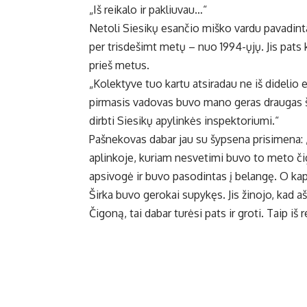
„Iš reikalo ir pakliuvau…“
Netoli Siesikų esančio miško vardu pavadint
per trisdešimt metų – nuo 1994-ųjų. Jis pats
prieš metus.
„Kolektyve tuo kartu atsiradau ne iš didelio e
pirmasis vadovas buvo mano geras draugas š
dirbti Siesikų apylinkės inspektoriumi.“
Pašnekovas dabar jau su šypsena prisimena:
aplinkoje, kuriam nesvetimi buvo to meto čigo
apsivogė ir buvo pasodintas į belangę. O ka
Širka buvo gerokai supykęs. Jis žinojo, kad aš
Čigoną, tai dabar turėsi pats ir groti. Taip iš 