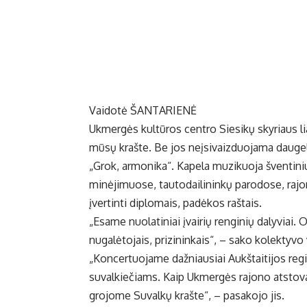
Vaidotė ŠANTARIENĖ
Ukmergės kultūros centro Siesikų skyriaus li
mūsų krašte. Be jos neįsivaizduojama daugel
„Grok, armonika“. Kapela muzikuoja šventin
minėjimuose, tautodailininkų parodose, rajon
įvertinti diplomais, padėkos raštais.
„Esame nuolatiniai įvairių renginių dalyviai.
nugalėtojais, prizininkais“, – sako kolektyv
„Koncertuojame dažniausiai Aukštaitijos regio
suvalkiečiams. Kaip Ukmergės rajono atstova
grojome Suvalkų krašte“, – pasakojo jis.