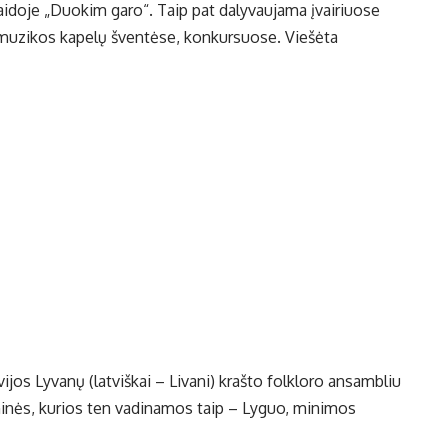
 laidoje „Duokim garo“. Taip pat dalyvaujama įvairiuose
 muzikos kapelų šventėse, konkursuose. Viešėta
jos Lyvanų (latviškai – Livani) krašto folkloro ansambliu
oninės, kurios ten vadinamos taip – Lyguo, minimos