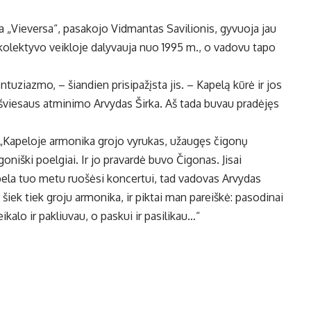
a „Vieversa“, pasakojo Vidmantas Savilionis, gyvuoja jau
 kolektyvo veikloje dalyvauja nuo 1995 m., o vadovu tapo
ntuziazmo, – šiandien prisipažįsta jis. – Kapelą kūrė ir jos
viesaus atminimo Arvydas Širka. Aš tada buvau pradėjęs
 „Kapeloje armonika grojo vyrukas, užaugęs čigonų
niški poelgiai. Ir jo pravardė buvo Čigonas. Jisai
pela tuo metu ruošėsi koncertui, tad vadovas Arvydas
 šiek tiek groju armonika, ir piktai man pareiškė: pasodinai
reikalo ir pakliuvau, o paskui ir pasilikau…“