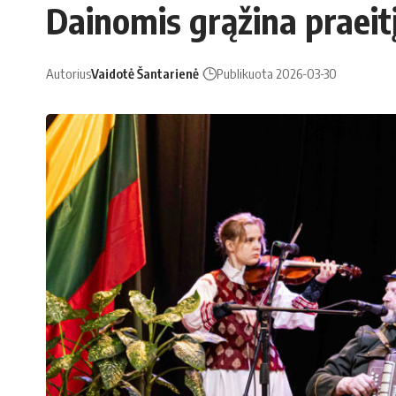
Dainomis grąžina praeitį
Autorius
Vaidotė Šantarienė
Publikuota 2026-03-30