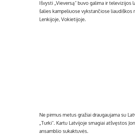
Išvysti „Vieversą“ buvo galima ir televizijos
šalies kampeliuose vykstančiose liaudiškos
Lenkijoje, Vokietijoje.
Ne pirmus metus gražiai draugaujama su Latvi
„Turki“. Kartu Latvijoje smagiai atšvęstos J
ansamblio sukaktuvės.