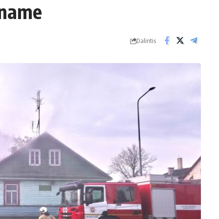
 name
Dalintis