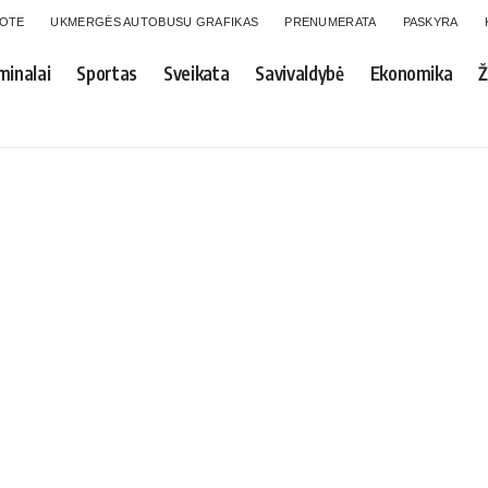
GOTE
UKMERGĖS AUTOBUSŲ GRAFIKAS
PRENUMERATA
PASKYRA
minalai
Sportas
Sveikata
Savivaldybė
Ekonomika
Ž