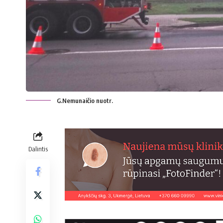
G.Nemunaičio nuotr.
Dalintis