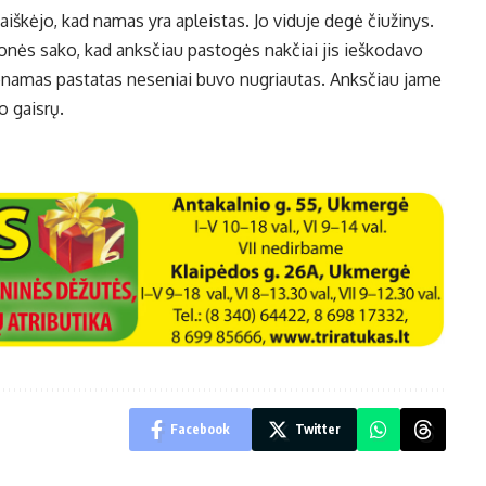
iškėjo, kad namas yra apleistas. Jo viduje degė čiužinys.
onės sako, kad anksčiau pastogės nakčiai jis ieškodavo
enamas pastatas neseniai buvo nugriautas. Anksčiau jame
o gaisrų.
Facebook
Twitter