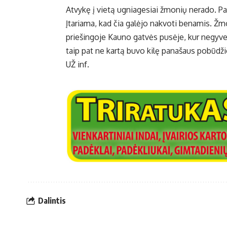
Atvykę į vietą ugniagesiai žmonių nerado. Paa
Įtariama, kad čia galėjo nakvoti benamis. Žm
priešingoje Kauno gatvės pusėje, kur negyv
taip pat ne kartą buvo kilę panašaus pobūdži
UŽ inf.
Dalintis