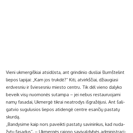
Vie­ni uk­mer­giš­kiai at­si­dūs­ta, ant grin­di­nio dus­liai šlumš­te­lint
lie­pos la­pi­jai: „Kam jos truk­dė?“ Ki­ti, at­virkš­čiai, džiau­gia­si
erd­ves­niu ir švie­ses­niu mies­to cen­tru. Tik dėl vie­no da­ly­ko
be­veik vi­sų nuo­mo­nės su­tam­pa – jei ne­bus res­tau­ruo­ja­mi
na­mų fa­sa­dai, Uk­mer­gė tik­rai ne­at­ro­dys iš­gra­žė­ju­si. Ant ša­li­
gat­vio su­gu­lu­sios lie­pos ati­den­gė cen­tre esan­čių pa­sta­tų
skur­dą.
„Ban­dy­si­me kaip nors pa­veik­ti pa­sta­tų sa­vi­nin­kus, kad nu­da­
žy­tų fa­sa­dus“, – Uk­mer­gės ra­jo­no sa­vi­val­dy­bės ad­mi­nist­ra­ci­