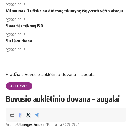
2024-04-17
Vitaminas D užtikrina didesnę tikimybę išgyventi vėžio atveju
2024-04-17
Savaitės tėkmėj150
2024-04-17
Su tėvo diena
2024-04-17
Pradžia
»
Bu­vu­sio auk­lė­ti­nio do­va­na – au­ga­lai
ARCHYVAS
Bu­vu­sio auk­lė­ti­nio do­va­na – au­ga­lai
Autorius
Ukmergės žinios
Publikuota 2009-09-24