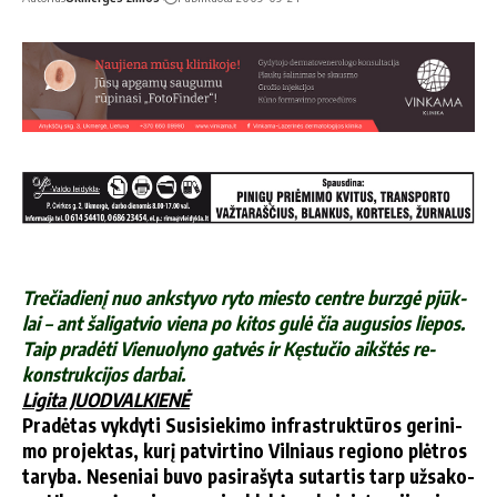
Tre­čia­die­nį nuo anks­ty­vo ry­to mies­to cen­tre burz­gė pjūk­
lai – ant ša­li­gat­vio vie­na po ki­tos gu­lė čia au­gu­sios lie­pos.
Taip pra­dė­ti Vie­nuo­ly­no gat­vės ir Kęs­tu­čio aikš­tės re­
konst­ruk­ci­jos dar­bai.
Li­gi­ta JUODVALKIENĖ
Pra­dė­tas vyk­dy­ti Su­si­sie­ki­mo in­fra­struk­tū­ros ge­ri­ni­
mo pro­jek­tas, ku­rį pa­tvir­ti­no Vil­niaus re­gio­no plėt­ros
ta­ry­ba. Ne­se­niai bu­vo pa­si­ra­šy­ta su­tar­tis tarp už­sa­ko­