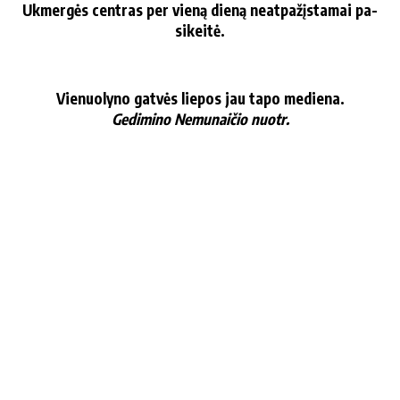
Uk­mer­gės cen­tras per vie­ną die­ną ne­at­pa­žįs­ta­mai pa­
si­kei­tė.
Vie­nuo­ly­no gat­vės lie­pos jau ta­po me­die­na.
Ge­di­mi­no Ne­mu­nai­čio nuotr.