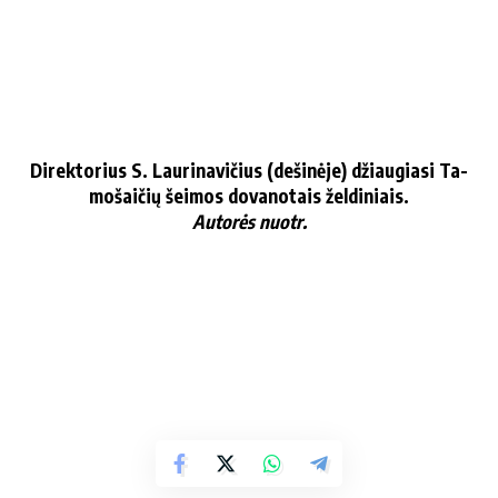
Ar­nol­das su žmo­na Va­le­ri­ja džiau­gia­si sa­vo at­ža­lo­mis –