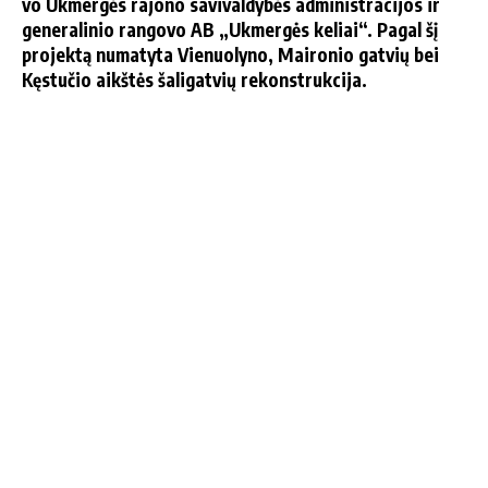
vo Uk­mer­gės ra­jo­no sa­vi­val­dy­bės ad­mi­nist­ra­ci­jos ir
ge­ne­ra­li­nio ran­go­vo AB „Uk­mer­gės ke­liai“. Pa­gal šį
pro­jek­tą nu­ma­ty­ta Vie­nuo­ly­no, Mai­ro­nio gat­vių bei
Kęs­tu­čio aikš­tės ša­li­gat­vių re­konst­ruk­ci­ja.