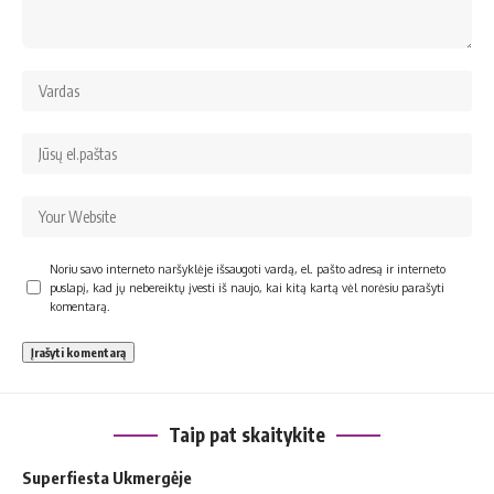
Noriu savo interneto naršyklėje išsaugoti vardą, el. pašto adresą ir interneto
puslapį, kad jų nebereiktų įvesti iš naujo, kai kitą kartą vėl norėsiu parašyti
komentarą.
Taip pat skaitykite
Superfiesta Ukmergėje