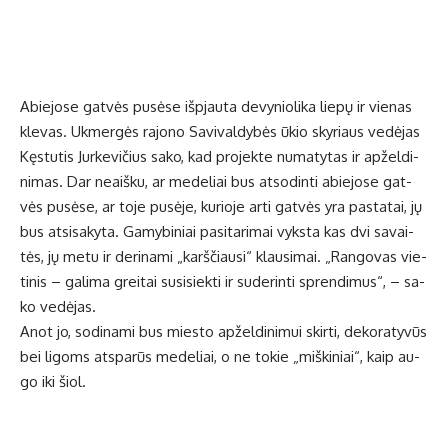
Abie­jo­se gat­vės pu­sė­se iš­pjau­ta de­vy­nio­li­ka lie­pų ir vie­nas
kle­vas. Uk­mer­gės ra­jo­no Sa­vi­val­dy­bės ūkio sky­riaus ve­dė­jas
Kęs­tu­tis Jur­ke­vi­čius sa­ko, kad pro­jek­te nu­ma­ty­tas ir ap­žel­di­
ni­mas. Dar ne­aiš­ku, ar me­de­liai bus at­so­din­ti abie­jo­se gat­
vės pu­sė­se, ar to­je pu­sė­je, ku­rio­je ar­ti gat­vės yra pa­sta­tai, jų
bus at­si­sa­ky­ta. Ga­my­bi­niai pa­si­ta­ri­mai vyks­ta kas dvi sa­vai­
tės, jų me­tu ir de­ri­na­mi „karš­čiau­si“ klau­si­mai. „Ran­go­vas vie­
ti­nis – ga­li­ma grei­tai su­si­siek­ti ir su­de­rin­ti spren­di­mus“, – sa­
ko ve­dė­jas.
Anot jo, so­di­na­mi bus mies­to ap­žel­di­ni­mui skir­ti, de­ko­ra­ty­vūs
bei li­goms at­spa­rūs me­de­liai, o ne to­kie „miš­ki­niai“, kaip au­
go iki šiol.