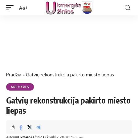
Aa
Pradžia
»
Gat­vių re­konst­ruk­ci­ja pa­kir­to mies­to lie­pas
ARCHYVAS
Gat­vių re­konst­ruk­ci­ja pa­kir­to mies­to
lie­pas
Autorius
Ukmergės žinios
Publikuota 2009-09-24