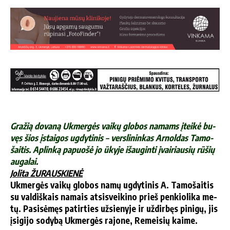
Gra­žią do­va­ną Uk­mer­gės vai­kų glo­bos na­mams įtei­kė bu­
vęs šios įstai­gos ug­dy­ti­nis – ver­sli­nin­kas Ar­nol­das Ta­mo­
šai­tis. Ap­lin­ką pa­puo­šė jo ūky­je iš­au­gin­ti įvai­riau­sių rū­šių
au­ga­lai.
Jo­li­ta ŽURAUSKIENĖ
Uk­mer­gės vai­kų glo­bos na­mų ug­dy­ti­nis A. Ta­mo­šai­tis
su val­diš­kais na­mais at­si­svei­ki­no prieš pen­kio­li­ka me­
tų. Pa­si­sė­męs pa­tir­ties už­sie­ny­je ir už­dir­bęs pi­ni­gų, jis
įsi­gi­jo so­dy­bą Uk­mer­gės ra­jo­ne, Re­mei­sių kai­me.