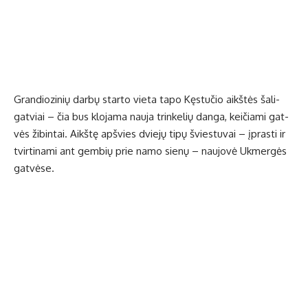
Gran­dio­zi­nių dar­bų star­to vie­ta ta­po Kęs­tu­čio aikš­tės ša­li­
gat­viai – čia bus klo­ja­ma nau­ja trin­ke­lių dan­ga, kei­čia­mi gat­
vės ži­bin­tai. Aikš­tę ap­švies dvie­jų ti­pų švies­tu­vai – įpras­ti ir
tvir­ti­na­mi ant gem­bių prie na­mo sie­nų – nau­jo­vė Uk­mer­gės
gat­vė­se.