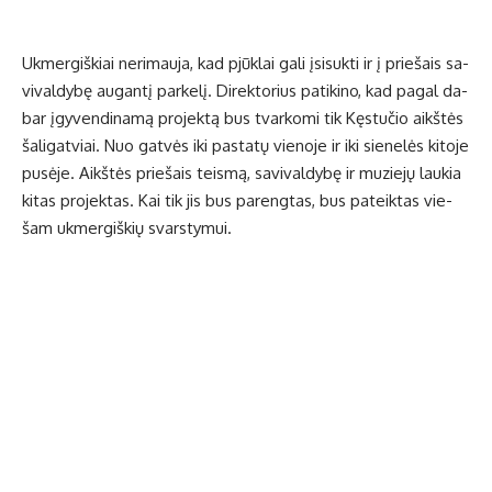
Uk­mer­giš­kiai ne­ri­mau­ja, kad pjūk­lai ga­li įsi­suk­ti ir į prie­šais sa­
vi­val­dy­bę au­gan­tį par­ke­lį. Di­rek­to­rius pa­ti­ki­no, kad pa­gal da­
bar įgy­ven­di­na­mą pro­jek­tą bus tvar­ko­mi tik Kęs­tu­čio aikš­tės
ša­li­gat­viai. Nuo gat­vės iki pa­sta­tų vie­no­je ir iki sie­ne­lės ki­to­je
pu­sė­je. Aikš­tės prie­šais teis­mą, sa­vi­val­dy­bę ir mu­zie­jų lau­kia
ki­tas pro­jek­tas. Kai tik jis bus pa­reng­tas, bus pa­teik­tas vie­
šam uk­mer­giš­kių svars­ty­mui.