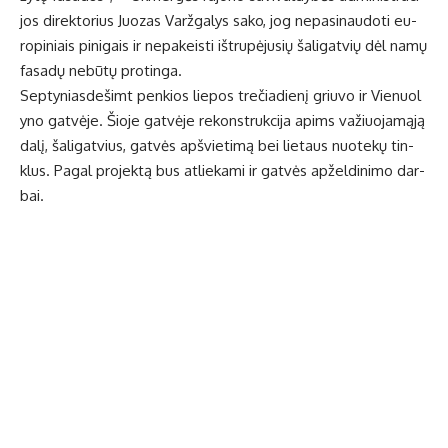
jos di­rek­to­rius Juo­zas Varž­ga­lys sa­ko, jog ne­pa­si­nau­do­ti eu­
ro­pi­niais pi­ni­gais ir ne­pa­keis­ti iš­tru­pė­ju­sių ša­li­gat­vių dėl na­mų
fa­sa­dų ne­bū­tų pro­tin­ga.
Sep­ty­nias­de­šimt pen­kios lie­pos tre­čia­die­nį griu­vo ir Vie­nuo­l
y­no gat­vė­je. Šio­je gat­vė­je re­konst­ruk­ci­ja apims va­žiuo­ja­mą­ją
da­lį, ša­li­gat­vius, gat­vės ap­švie­ti­mą bei lie­taus nuo­te­kų tin­
klus. Pa­gal pro­jek­tą bus at­lie­ka­mi ir gat­vės ap­žel­di­ni­mo dar­
bai.