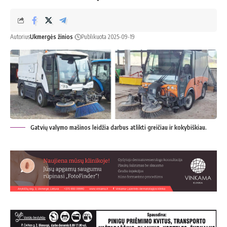
Autorius
Ukmergės žinios
Publikuota 2025-09-19
Gatvių valymo mašinos leidžia darbus atlikti greičiau ir kokybiškiau.