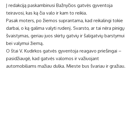
Į redakciją paskambinusi Bažnyčios gatvės gyventoja
teiravosi, kas ką čia valo ir kam to reikia.
Pasak moters, po žiemos suprantama, kad reikalingi tokie
darbai, o ką galima valyti rudenį. Svarsto, ar tai nėra pinigų
švaistymas, geriau juos skirtų gatvių ir šaligatvių barstymui
bei valymui žiemą.
O štai V. Kudirkos gatvės gyventoja reagavo priešingai –
pasidžiaugė, kad gatvės valomos ir važiuojant
automobiliams mažiau dulka. Mieste bus švariau ir gražiau.