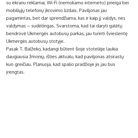
su ekranu reklamai, Wi-Fi (nemokamo interneto) prieiga bei
mobiliųjų telefonų įkrovimo lizdais. Paviljonas jau
pagamintas, bet dar sprendžiama, kas ir kaip jį valdys, nes
valdymas – sudėtingas. Svarstoma, kad tai daryti galėtų
bendrovė Ukmergės autobusų parkas, jau turinti švieslentę
Ukmergės autobusų stotyje.
Pasak T. Balžeko, kadangi būtent šioje stotelėje laukia
daugiausia žmonių, išties aktualu, kad paviljonas atsirastų
kuo greičiau. Planuoja, kad spalio pradžioje jis jau bus
įrengtas.