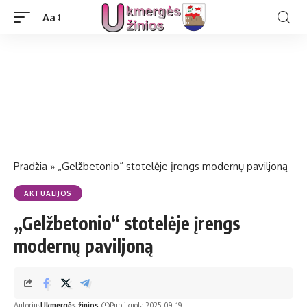
Aa
Pradžia
»
„Gelžbetonio“ stotelėje įrengs modernų paviljoną
AKTUALIJOS
„Gelžbetonio“ stotelėje įrengs
modernų paviljoną
Autorius
Ukmergės žinios
Publikuota 2025-09-19