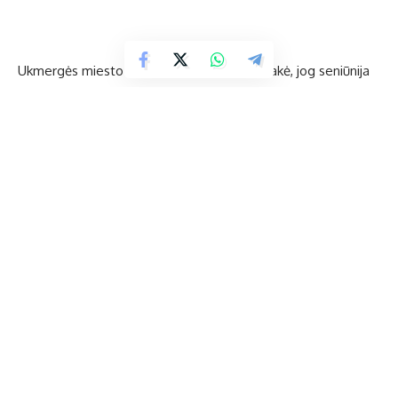
Ukmergės miesto seniūnas Žilvinas Dirsė sakė, jog seniūnija
savivaldybei priklausančių miesto gatvių priežiūros paslaugą
pagal sutartį perka iš rangovo UAB „Ukmergės paslauga“.
Gatves valo bendrovė Ukmergės butų ūkis, kuri yra
subrangovas ir neseniai įsigijo reikalingą techniką.
„Gyventojams neįtiksi, – kalbėjo seniūnas. – Vieni pyksta,
kad gatvės nevalomos, kiti pyksta, kad valomos.“
Pasak Ž. Dirsės, valyti gatves šiuo metų laiku yra normalu.
Po to jos mažiau dulka, o be to, dabar surenkama ir dalis
nukritusių lapų. Rankiniam darbui sunku rasti žmonių, be to,
reikia daug pajėgumų. Todėl reikia tik džiaugtis, kad technika
palengvina ir paspartina tvarkymąsi.