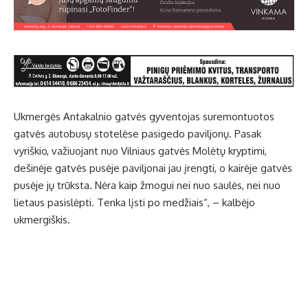
Ukmergės Antakalnio gatvės gyventojas suremontuotos
gatvės autobusų stotelėse pasigedo paviljonų. Pasak
vyriškio, važiuojant nuo Vilniaus gatvės Molėtų kryptimi,
dešinėje gatvės pusėje paviljonai jau įrengti, o kairėje gatvės
pusėje jų trūksta. Nėra kaip žmogui nei nuo saulės, nei nuo
lietaus pasislėpti. Tenka lįsti po medžiais“, – kalbėjo
ukmergiškis.