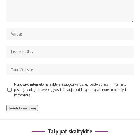
Noriu savo interneto naršyklėje išsaugoti vardą, el. pašto adresą ir interneto
puslapį, kad jų nebereiktų įvesti iš naujo, kai kitą kartą vėl norėsiu parašyti
komentarą.
Taip pat skaitykite