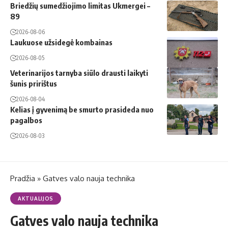
Briedžių sumedžiojimo limitas Ukmergei –
89
2026-08-06
Laukuose užsidegė kombainas
2026-08-05
Veterinarijos tarnyba siūlo drausti laikyti
šunis pririštus
2026-08-04
Kelias į gyvenimą be smurto prasideda nuo
pagalbos
2026-08-03
Pradžia
»
Gatves valo nauja technika
AKTUALIJOS
Gatves valo nauja technika