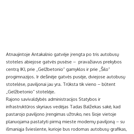
Atnaujintoje Antakalnio gatvėje įrengta po tris autobusų
stoteles abiejose gatvės pusėse – pravažiavus prekybos
centrą IKI, prie „Gelžbetonio“ gamyklos ir prie „Šilo“
progimnazijos. Ir dešinėje gatvės pusėje, dviejose autobusų
stotelėse, paviljonai jau yra. Trūksta tik vieno – būtent
„Gelžbetonio“ stotelėje.
Rajono savivaldybės administracijos Statybos ir
infrastruktūros skyriaus vedėjas Tadas Balžekas sakė, kad
pastarojo paviljono įrengimas užtruko, nes šioje vietoje
planuojama pastatyti pirmą mieste modernų paviljoną – su
išmaniąja švieslente, kurioje bus rodomas autobusų grafikas,