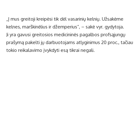
„Į mus greitoji kreipėsi tik dėl vasarinių kelnių. Užsakėme
kelnes, marškinėlius ir džemperius“, – sakė vyr. gydytoja.
Ji yra gavusi greitosios medicininės pagalbos profsąjungų
prašymą pakelti jų darbuotojams atlyginimus 20 proc., tačiau
tokio reikalavimo įvykdyti esą tikrai negali.