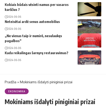
Kokiais būdais vėsinti namus per vasaros
karščius ?
2024-06-06
Neteisėtai ardė senus automobilius
2024-06-06
„Ne vienas taip ir numirė, nesulaukęs
pagalbos“
2024-06-06
Kada reikalingas šarnyrų restauravimas?
2024-06-06
Pradžia
»
Mokiniams išdalyti piniginiai prizai
EKONOMIKA
Mokiniams išdalyti piniginiai prizai