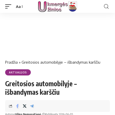
Aa
Pradžia
»
Greitosios automobilyje – išbandymas karščiu
AKTUALIJOS
Greitosios automobilyje –
išbandymas karščiu
Autorius
Vilma Nemunaitienė
Publikuota 2016-06-05