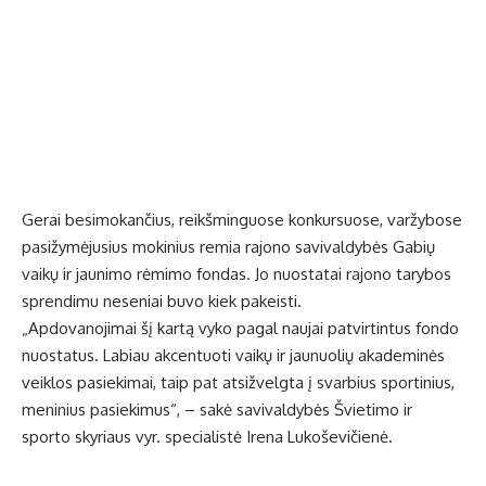
Gerai besimokančius, reikšminguose konkursuose, varžybose
pasižymėjusius mokinius remia rajono savivaldybės Gabių
vaikų ir jaunimo rėmimo fondas. Jo nuostatai rajono tarybos
sprendimu neseniai buvo kiek pakeisti.
„Apdovanojimai šį kartą vyko pagal naujai patvirtintus fondo
nuostatus. Labiau akcentuoti vaikų ir jaunuolių akademinės
veiklos pasiekimai, taip pat atsižvelgta į svarbius sportinius,
meninius pasiekimus“, – sakė savivaldybės Švietimo ir
sporto skyriaus vyr. specialistė Irena Lukoševičienė.