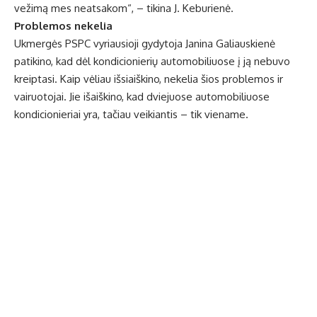
vežimą mes neatsakom“, – tikina J. Keburienė.
Problemos nekelia
Ukmergės PSPC vyriausioji gydytoja Janina Galiauskienė
patikino, kad dėl kondicionierių automobiliuose į ją nebuvo
kreiptasi. Kaip vėliau išsiaiškino, nekelia šios problemos ir
vairuotojai. Jie išaiškino, kad dviejuose automobiliuose
kondicionieriai yra, tačiau veikiantis – tik viename.