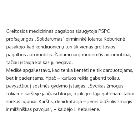
Greitosios medicininės pagalbos slaugytoja PSPC
profsąjungos „Solidarumas“ pirmininkė Jolanta Keburienė
pasakojo, kad kondicionierių turi tik vienas greitosios
pagalbos automobilis. Žadami nauji modernūs automobiliai,
tačiau įstaiga kol kas jų negavo.
Medikė apgailestavo, kad tenka kentėti ne tik darbuotojams,
bet ir pacientams. Ypač – kuriuos reikia gabenti toliau,
pavyzdžiui, į sostinės gydymo įstaigas. „Sveikas žmogus
tokiame karštyje jaučiasi blogai, o juk greitąja gabenami labai
sunkūs ligoniai. Karštis, dehidratacija – jiems didžiulis smūgis
ir milžiniškas pavojus“, – kalbėjo J. Keburienė.