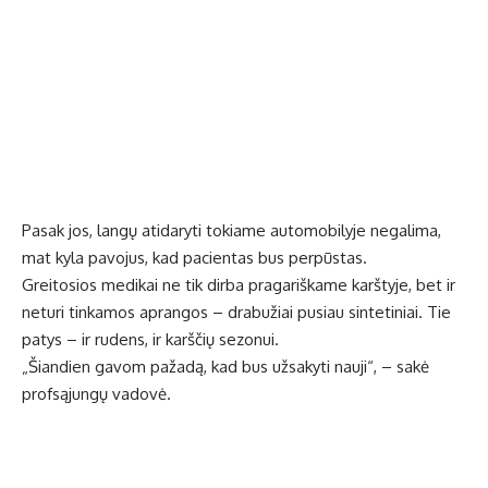
Pasak jos, langų atidaryti tokiame automobilyje negalima,
mat kyla pavojus, kad pacientas bus perpūstas.
Greitosios medikai ne tik dirba pragariškame karštyje, bet ir
neturi tinkamos aprangos – drabužiai pusiau sintetiniai. Tie
patys – ir rudens, ir karščių sezonui.
„Šiandien gavom pažadą, kad bus užsakyti nauji“, – sakė
profsąjungų vadovė.