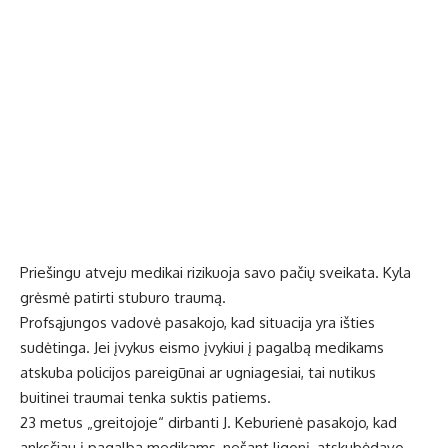
Priešingu atveju medikai rizikuoja savo pačių sveikata. Kyla
grėsmė patirti stuburo traumą.
Profsąjungos vadovė pasakojo, kad situacija yra išties
sudėtinga. Jei įvykus eismo įvykiui į pagalbą medikams
atskuba policijos pareigūnai ar ugniagesiai, tai nutikus
buitinei traumai tenka suktis patiems.
23 metus „greitojoje“ dirbanti J. Keburienė pasakojo, kad
anksčiau į pagalbą medikams, nešant ligonį, atskubėdavo