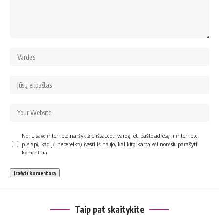
Noriu savo interneto naršyklėje išsaugoti vardą, el. pašto adresą ir interneto
puslapį, kad jų nebereiktų įvesti iš naujo, kai kitą kartą vėl norėsiu parašyti
komentarą.
Taip pat skaitykite