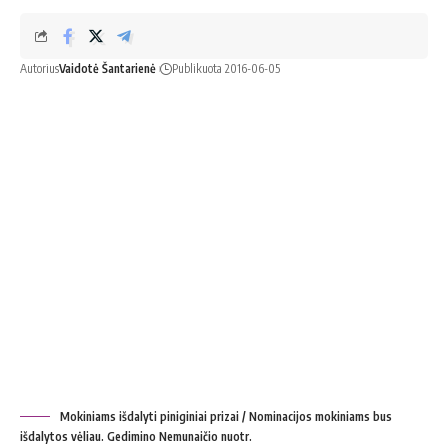
Autorius
Vaidotė Šantarienė
Publikuota 2016-06-05
Mokiniams išdalyti piniginiai prizai / Nominacijos mokiniams bus
išdalytos vėliau. Gedimino Nemunaičio nuotr.