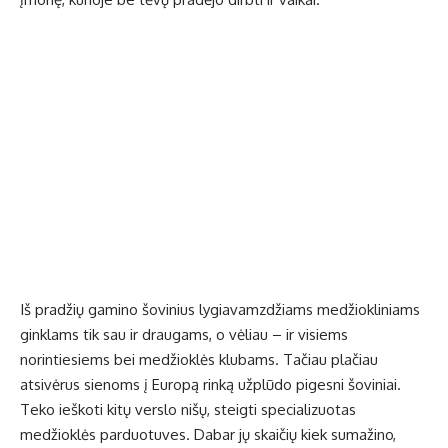
Iš pradžių gamino šovinius lygiavamzdžiams medžiokliniams
ginklams tik sau ir draugams, o vėliau – ir visiems
norintiesiems bei medžioklės klubams. Tačiau plačiau
atsivėrus sienoms į Europą rinką užplūdo pigesni šoviniai.
Teko ieškoti kitų verslo nišų, steigti specializuotas
medžioklės parduotuves. Dabar jų skaičių kiek sumažino,