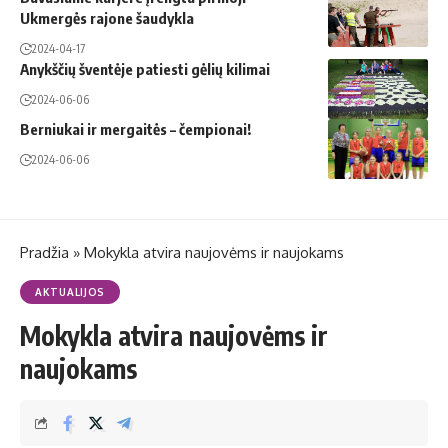
Ukmergės rajone šaudykla
2024-04-17
Anykščių šventėje patiesti gėlių kilimai
2024-06-06
Berniukai ir mergaitės – čempionai!
2024-06-06
Pradžia
»
Mokykla atvira naujovėms ir naujokams
AKTUALIJOS
Mokykla atvira naujovėms ir
naujokams