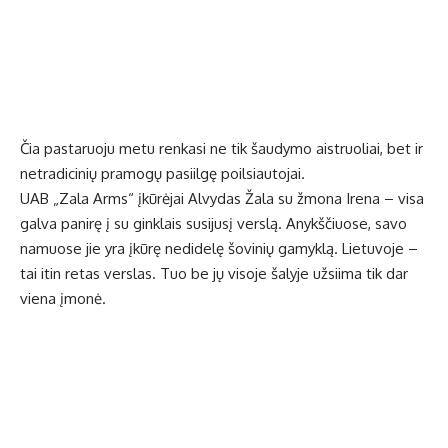
Čia pastaruoju metu renkasi ne tik šaudymo aistruoliai, bet ir
netradicinių pramogų pasiilgę poilsiautojai.
UAB „Zala Arms“ įkūrėjai Alvydas Žala su žmona Irena – visa
galva panirę į su ginklais susijusį verslą. Anykščiuose, savo
namuose jie yra įkūrę nedidelę šovinių gamyklą. Lietuvoje –
tai itin retas verslas. Tuo be jų visoje šalyje užsiima tik dar
viena įmonė.