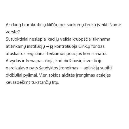
Ar daug biurokratinių kliūčių bei sunkumų tenka įveikti šiame
versle?
Sutuoktiniai neslepia, kad jų veikla kruopščiai tikrinama
atitinkamų institucijų – ją kontroliuoja Ginklų fondas,
ataskaitos reguliariai teikiamos policijos komisariatui.
Alvydas ir Irena pasakoja, kad didžiausių investicijų
pareikalavo pats šaudyklos įrengimas – aplink ją supilti
didžiuliai pylimai. Vien tokios aikštės įrengimas atsiejęs
keliasdešimt tūkstančių litų.