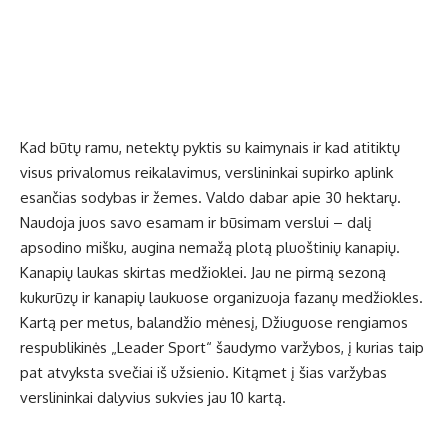
Kad būtų ramu, netektų pyktis su kaimynais ir kad atitiktų
visus privalomus reikalavimus, verslininkai supirko aplink
esančias sodybas ir žemes. Valdo dabar apie 30 hektarų.
Naudoja juos savo esamam ir būsimam verslui – dalį
apsodino mišku, augina nemažą plotą pluoštinių kanapių.
Kanapių laukas skirtas medžioklei. Jau ne pirmą sezoną
kukurūzų ir kanapių laukuose organizuoja fazanų medžiokles.
Kartą per metus, balandžio mėnesį, Džiuguose rengiamos
respublikinės „Leader Sport“ šaudymo varžybos, į kurias taip
pat atvyksta svečiai iš užsienio. Kitąmet į šias varžybas
verslininkai dalyvius sukvies jau 10 kartą.