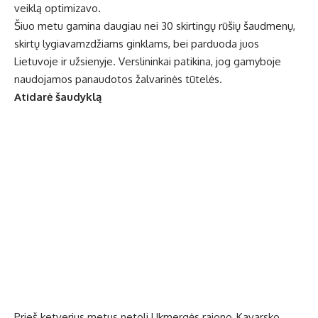
veiklą optimizavo.
Šiuo metu gamina daugiau nei 30 skirtingų rūšių šaudmenų,
skirtų lygiavamzdžiams ginklams, bei parduoda juos
Lietuvoje ir užsienyje. Verslininkai patikina, jog gamyboje
naudojamos panaudotos žalvarinės tūtelės.
Atidarė šaudyklą
Prieš ketverius metus netoli Ukmergės rajono, Kavarsko