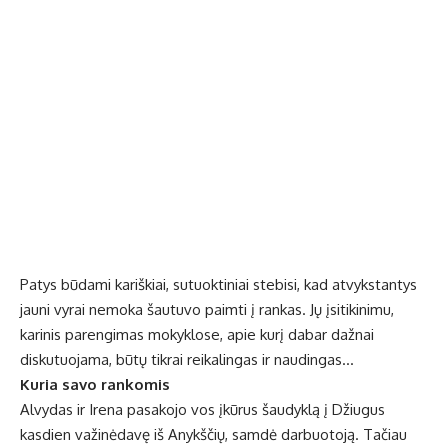
Patys būdami kariškiai, sutuoktiniai stebisi, kad atvykstantys
jauni vyrai nemoka šautuvo paimti į rankas. Jų įsitikinimu,
karinis parengimas mokyklose, apie kurį dabar dažnai
diskutuojama, būtų tikrai reikalingas ir naudingas…
Kuria savo rankomis
Alvydas ir Irena pasakojo vos įkūrus šaudyklą į Džiugus
kasdien važinėdavę iš Anykščių, samdė darbuotoją. Tačiau