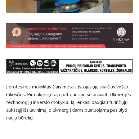
Į profesines mokyklas šiais metais įstojusiųjų skaičius viršijo
lūkesčius. Pirmakursių taip pat gausiau sulaukianti Ukmergės
technologijų ir verslo mokykla. Ją renkasi daugiau turinčiųjų
aukštąjį išsilavinimą, o ukmergiškiams planuojama pasiūlyti
naujų būrelių.