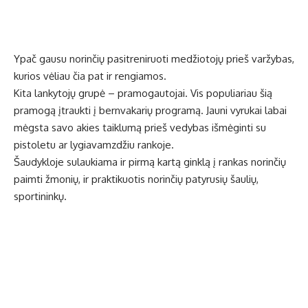
Ypač gausu norinčių pasitreniruoti medžiotojų prieš varžybas,
kurios vėliau čia pat ir rengiamos.
Kita lankytojų grupė – pramogautojai. Vis populiariau šią
pramogą įtraukti į bernvakarių programą. Jauni vyrukai labai
mėgsta savo akies taiklumą prieš vedybas išmėginti su
pistoletu ar lygiavamzdžiu rankoje.
Šaudykloje sulaukiama ir pirmą kartą ginklą į rankas norinčių
paimti žmonių, ir praktikuotis norinčių patyrusių šaulių,
sportininkų.