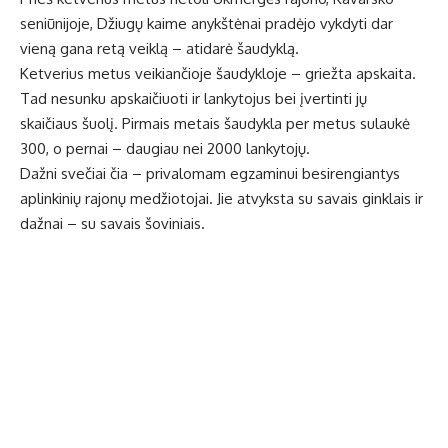
seniūnijoje, Džiugų kaime anykštėnai pradėjo vykdyti dar
vieną gana retą veiklą – atidarė šaudyklą.
Ketverius metus veikiančioje šaudykloje – griežta apskaita.
Tad nesunku apskaičiuoti ir lankytojus bei įvertinti jų
skaičiaus šuolį. Pirmais metais šaudykla per metus sulaukė
300, o pernai – daugiau nei 2000 lankytojų.
Dažni svečiai čia – privalomam egzaminui besirengiantys
aplinkinių rajonų medžiotojai. Jie atvyksta su savais ginklais ir
dažnai – su savais šoviniais.