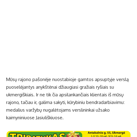
Mūsų rajono pašonėje nuostabioje gamtos apsuptyje verslą
puoselėjantys anykštėnai džiaugiasi gražiais ryšiais su
ukmergiškiais. Ir ne tik čia apsilankančiais klientais iš mūsų
rajono, tačiau ir, galima sakyti, kūrybiniu bendradarbiavimu:
medalius varžybų nugalėtojams verslininkai užsako
kaimyniniuose Jasiuliškiuose.