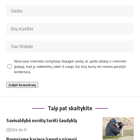
Noriu savo interneto naršyklėje išsaugoti vardą, el. pašto adresą ir interneto
puslapį, kad jų nebereiktų įvesti iš naujo, kai kitą kartą vėl norėsiu parašyti
komentarą.
Taip pat skaitykite
Savivaldybė norėtų turėti šaudyklą
2024-04-17
Buvusiame karjere įrengta pirmoji