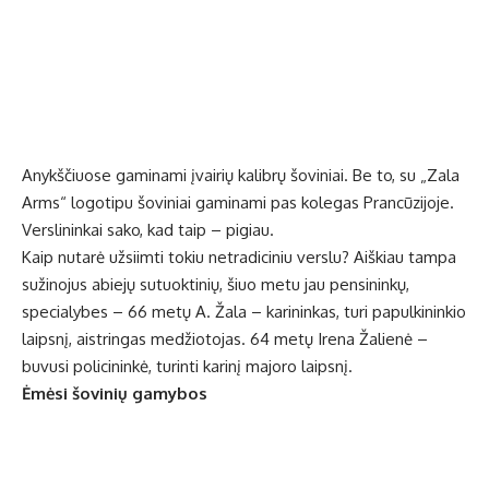
Anykščiuose gaminami įvairių kalibrų šoviniai. Be to, su „Zala
Arms“ logotipu šoviniai gaminami pas kolegas Prancūzijoje.
Verslininkai sako, kad taip – pigiau.
Kaip nutarė užsiimti tokiu netradiciniu verslu? Aiškiau tampa
sužinojus abiejų sutuoktinių, šiuo metu jau pensininkų,
specialybes – 66 metų A. Žala – karininkas, turi papulkininkio
laipsnį, aistringas medžiotojas. 64 metų Irena Žalienė –
buvusi policininkė, turinti karinį majoro laipsnį.
Ėmėsi šovinių gamybos