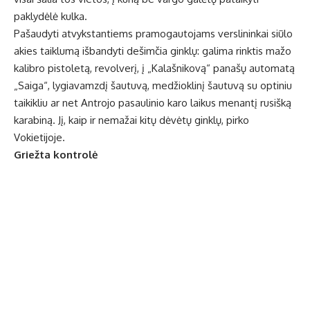
paklydėlė kulka.
Pašaudyti atvykstantiems pramogautojams verslininkai siūlo
akies taiklumą išbandyti dešimčia ginklų: galima rinktis mažo
kalibro pistoletą, revolverį, į „Kalašnikovą“ panašų automatą
„Saiga“, lygiavamzdį šautuvą, medžioklinį šautuvą su optiniu
taikikliu ar net Antrojo pasaulinio karo laikus menantį rusišką
karabiną. Jį, kaip ir nemažai kitų dėvėtų ginklų, pirko
Vokietijoje.
Griežta kontrolė