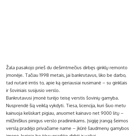
Žala pasakojo prieš du dešimtmečius dirbęs ginklų remonto
įmonėje. Tačiau 1998 metais, jai bankrutavus, liko be darbo,
tad nutarė imtis to, apie ką geriausiai nusimanė – su ginklais
ir šoviniais susijusio verslo.
Bankrutavusi įmonė turėjo teisę verstis šovinių gamyba.
Nusprendė šią veiklą vykdyti. Tiesa, licencija, kuri šiuo metu
kainuoja keliskart pigiau, anuomet kainavo net 9000 litų –
milžiniškus pinigus verslo pradininkams. Įsigiję įrangą šeimos
verslą pradėjo privačiame name – įkūrė šaudmenų gamybos
įmonę, kurioje be tėvų pradėjo dirbti ir vaikai.