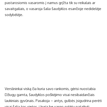
pastarosiomis vasaromis į namus grįžta tik su reikalais ar
savaitgaliais, o vasaroja šalia šaudyklos esančioje nedidelėje
sodybėlėje.
Verslininkai viską čia kuria savo rankomis, gėrisi nuostabia
Džiugų gamta, šaudyklos poškėjimo visai nesibaidančiais
laukiniais gyvūnais. Pasakoja – antys, gulbės įsigudrina perėti
visai šalia tos vietos, į kurią be vargo galėtų pataikyti