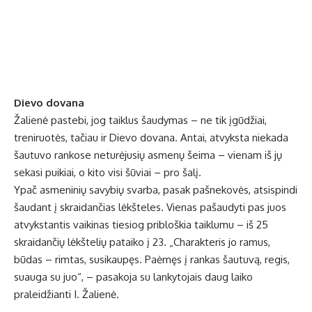
Dievo dovana
Žalienė pastebi, jog taiklus šaudymas – ne tik įgūdžiai,
treniruotės, tačiau ir Dievo dovana. Antai, atvyksta niekada
šautuvo rankose neturėjusių asmenų šeima – vienam iš jų
sekasi puikiai, o kito visi šūviai – pro šalį.
Ypač asmeninių savybių svarba, pasak pašnekovės, atsispindi
šaudant į skraidančias lėkšteles. Vienas pašaudyti pas juos
atvykstantis vaikinas tiesiog pribloškia taiklumu – iš 25
skraidančių lėkštelių pataiko į 23. „Charakteris jo ramus,
būdas – rimtas, susikaupęs. Paėmęs į rankas šautuvą, regis,
suauga su juo“, – pasakoja su lankytojais daug laiko
praleidžianti I. Žalienė.