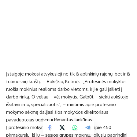
Įstaigoje mokosi atvykusieji ne tik iš aplinkinių rajonų, bet ir iš
tolimesnių kraštų – Rokiškio, Kelmės. „Profesinės mokyklos
ruošia mokinius realioms darbo vietoms, ir jie gali įsilieti į
darbo rinką. O vėliau – vėl mokytis. Galbūt – siekti aukštojo
išsilavinimo, specializuotis“, – mintimis apie profesinio
mokymo sėkmę dalijasi šios mokyklos direktoriaus
pavaduotojas ugdymui Rimantas Jankūnas.
Į profesinio mokymo skyrių šiemet priimta apie 450
pirmakursių. Iš jų – šešios grupės mokinių, įgijusių pagrindinį