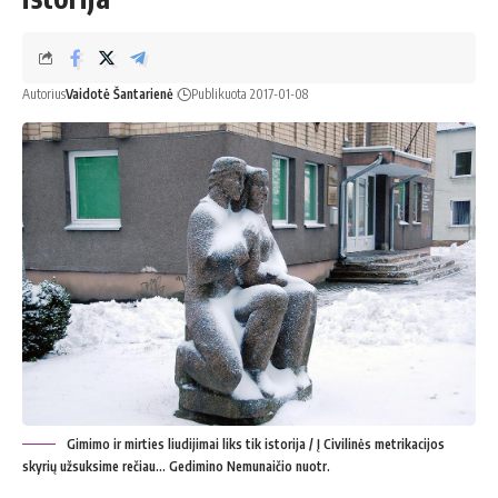
Autorius
Vaidotė Šantarienė
Publikuota 2017-01-08
Gimimo ir mirties liudijimai liks tik istorija / Į Civilinės metrikacijos
skyrių užsuksime rečiau… Gedimino Nemunaičio nuotr.