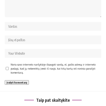
Noriu savo interneto naršyklėje išsaugoti vardą, el. pašto adresą ir interneto
puslapį, kad jų nebereiktų įvesti iš naujo, kai kitą kartą vėl norėsiu parašyti
komentarą.
Taip pat skaitykite