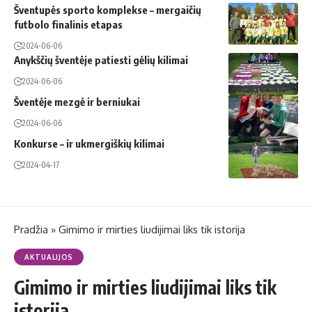
Šventupės sporto komplekse – mergaičių
futbolo finalinis etapas
2024-06-06
Anykščių šventėje patiesti gėlių kilimai
2024-06-06
Šventėje mezgė ir berniukai
2024-06-06
Konkurse – ir ukmergiškių kilimai
2024-04-17
Pradžia
»
Gimimo ir mirties liudijimai liks tik istorija
AKTUALIJOS
Gimimo ir mirties liudijimai liks tik
istorija