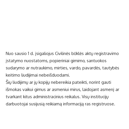
Nuo sausio 1 d. įsigaliojus Civilinės būklės aktų registravimo
įstatymo nuostatoms, popieriniai gimimo, santuokos
sudarymo ar nutraukimo, mirties, vardo, pavardės, tautybės
keitimo liudijimai nebeišduodami.
Šių liudijimų ar jų kopijų nebereikia pateikti, norint gauti
išmokas vaikui gimus ar asmeniui mirus, laidojant asmenį ar
tvarkant kitus administracinius reikalus. Visų institucijų
darbuotojai susijusią reikiamą informaciją ras registruose.