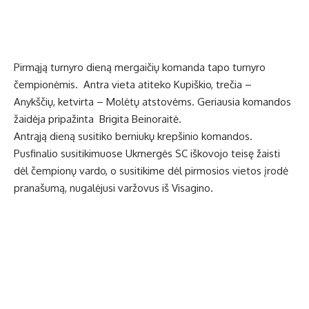
Pirmąją turnyro dieną mergaičių komanda tapo turnyro
čempionėmis. Antra vieta atiteko Kupiškio, trečia –
Anykščių, ketvirta – Molėtų atstovėms. Geriausia komandos
žaidėja pripažinta Brigita Beinoraitė.
Antrąją dieną susitiko berniukų krepšinio komandos.
Pusfinalio susitikimuose Ukmergės SC iškovojo teisę žaisti
dėl čempionų vardo, o susitikime dėl pirmosios vietos įrodė
pranašumą, nugalėjusi varžovus iš Visagino.