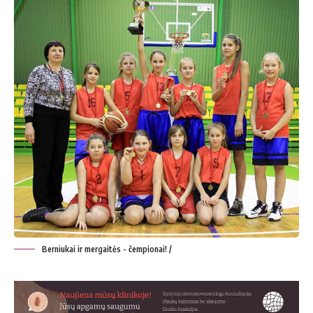
Berniukai ir mergaitės - čempionai! /