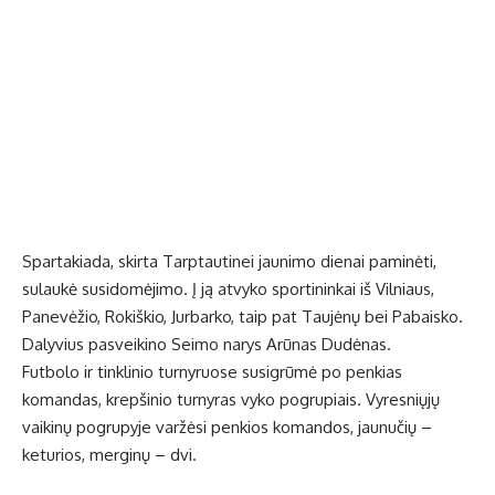
Spartakiada, skirta Tarptautinei jaunimo dienai paminėti,
sulaukė susidomėjimo. Į ją atvyko sportininkai iš Vilniaus,
Panevėžio, Rokiškio, Jurbarko, taip pat Taujėnų bei Pabaisko.
Dalyvius pasveikino Seimo narys Arūnas Dudėnas.
Futbolo ir tinklinio turnyruose susigrūmė po penkias
komandas, krepšinio turnyras vyko pogrupiais. Vyresniųjų
vaikinų pogrupyje varžėsi penkios komandos, jaunučių –
keturios, merginų – dvi.