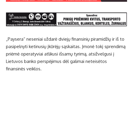
„Paysera“ neseniai uždarė dviejų finansinių piramidžių ir iš to
pasipelnyti ketinusių įkūrėjų sąskaitas. Įmonė tokį sprendimą
priėmė operatyviai atlikusi išsamų tyrimą, atsižvelgusi į
Lietuvos banko perspėjimus dėl galimai neteisėtos
finansinės veiklos.