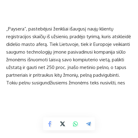
„Paysera“, pastebėjusi ženkliai išaugusį naujų klientų
registracijos skaičių iš užsienio, pradėjo tyrimą, kuris atskleidė
didelio masto aferą. Tiek Lietuvoje, tiek ir Europoje veikianti
saugumo technologijų įmone pasivadinusi kompanija siūlo
žmonėms išnuomoti laisvą savo kompiuterio vietą, palikti
užstatą ir gauti net 250 proc. įnašo metinio pelno, o tapus
partneriais ir pritraukus kitų žmonių, pelną padvigubinti.
Tokiu pelnu susigundžiusiems žmonėms teks nusivilti, nes