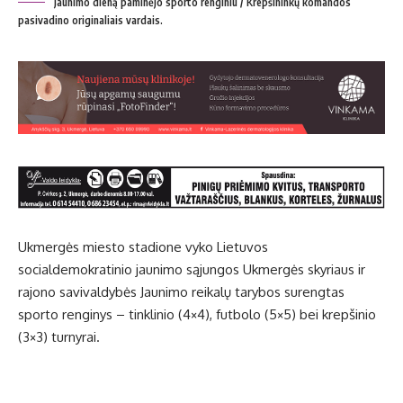
Jaunimo dieną paminėjo sporto renginiu / Krepšininkų komandos
pasivadino originaliais vardais.
Ukmergės miesto stadione vyko Lietuvos
socialdemokratinio jaunimo sąjungos Ukmergės skyriaus ir
rajono savivaldybės Jaunimo reikalų tarybos surengtas
sporto renginys – tinklinio (4×4), futbolo (5×5) bei krepšinio
(3×3) turnyrai.