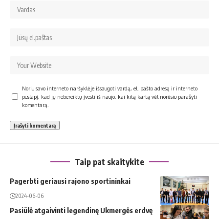
Noriu savo interneto naršyklėje išsaugoti vardą, el. pašto adresą ir interneto
puslapį, kad jų nebereiktų įvesti iš naujo, kai kitą kartą vėl norėsiu parašyti
komentarą.
Taip pat skaitykite
Pagerbti geriausi rajono sportininkai
2024-06-06
Pasiūlė atgaivinti legendinę Ukmergės erdvę