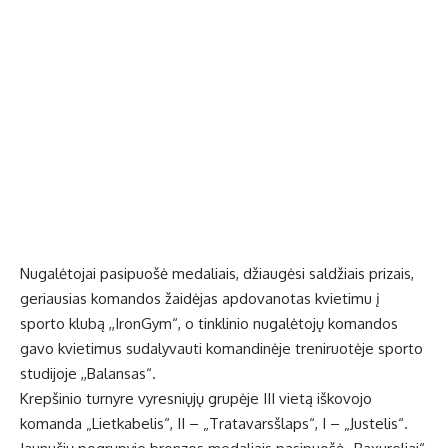
Nugalėtojai pasipuošė medaliais, džiaugėsi saldžiais prizais,
geriausias komandos žaidėjas apdovanotas kvietimu į
sporto klubą ,,IronGym“, o tinklinio nugalėtojų komandos
gavo kvietimus sudalyvauti komandinėje treniruotėje sporto
studijoje ,,Balansas“.
Krepšinio turnyre vyresniųjų grupėje III vietą iškovojo
komanda „Lietkabelis“, II – „Tratavarsšlaps“, I – „Justelis“.