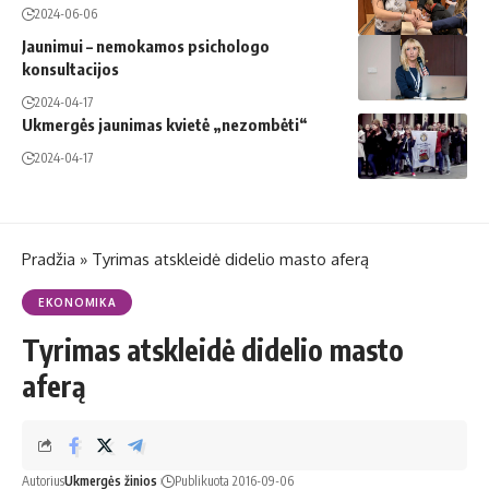
2024-06-06
Jaunimui – nemokamos psichologo
konsultacijos
2024-04-17
Ukmergės jaunimas kvietė „nezombėti“
2024-04-17
Pradžia
»
Tyrimas atskleidė didelio masto aferą
EKONOMIKA
Tyrimas atskleidė didelio masto
aferą
Autorius
Ukmergės žinios
Publikuota 2016-09-06