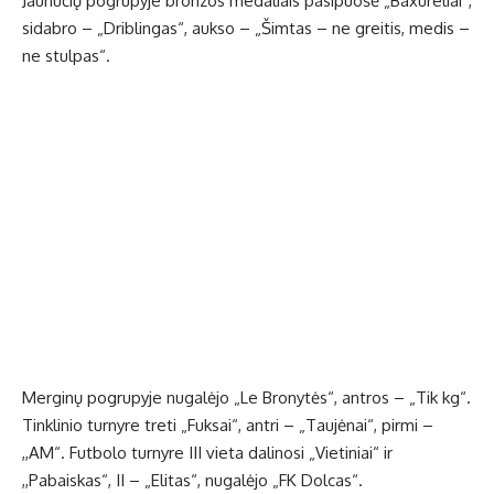
Jaunučių pogrupyje bronzos medaliais pasipuošė „Baxureliai“,
sidabro – „Driblingas“, aukso – „Šimtas – ne greitis, medis –
ne stulpas“.
Merginų pogrupyje nugalėjo „Le Bronytės“, antros – „Tik kg“.
Tinklinio turnyre treti „Fuksai“, antri – „Taujėnai“, pirmi –
,,AM“. Futbolo turnyre III vieta dalinosi „Vietiniai“ ir
,,Pabaiskas“, II – „Elitas“, nugalėjo „FK Dolcas“.