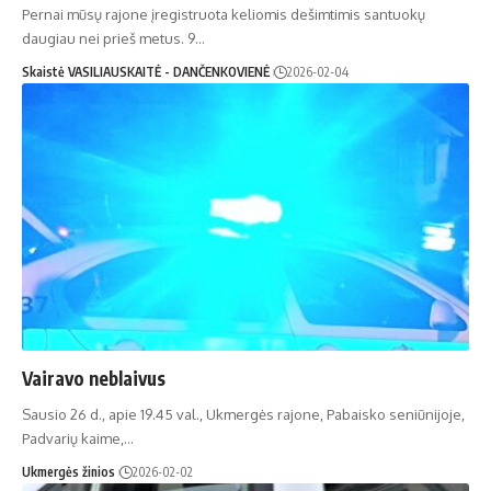
Pernai mūsų rajone įregistruota keliomis dešimtimis santuokų
daugiau nei prieš metus. 9…
Skaistė VASILIAUSKAITĖ - DANČENKOVIENĖ
2026-02-04
Vairavo neblaivus
Sausio 26 d., apie 19.45 val., Ukmergės rajone, Pabaisko seniūnijoje,
Padvarių kaime,…
Ukmergės žinios
2026-02-02