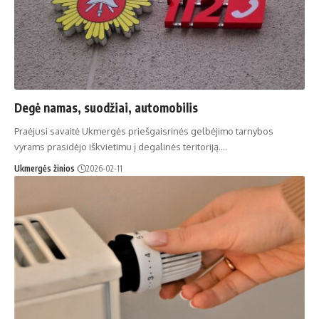
Degė namas, suodžiai, automobilis
Praėjusi savaitė Ukmergės priešgaisrinės gelbėjimo tarnybos
vyrams prasidėjo iškvietimu į degalinės teritoriją.…
Ukmergės žinios
2026-02-11