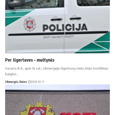
Per išgertuves – muštynės
Vasario 8 d., apie 16 val., Ukmergėje išgertuvių metu kilęs konfliktas
baigėsi…
Ukmergės žinios
2026-02-11