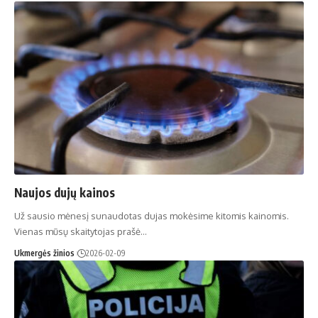
Naujos dujų kainos
Už sausio mėnesį sunaudotas dujas mokėsime kitomis kainomis.
Vienas mūsų skaitytojas prašė…
Ukmergės žinios
2026-02-09