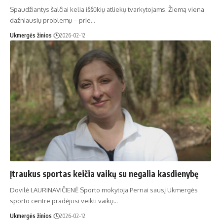
Spaudžiantys šalčiai kelia iššūkių atliekų tvarkytojams. Žiemą viena
dažniausių problemų – prie…
Ukmergės žinios
2026-02-12
Įtraukus sportas keičia vaikų su negalia kasdienybę
Dovilė LAURINAVIČIENĖ Sporto mokytoja Pernai sausį Ukmergės
sporto centre pradėjusi veikti vaikų…
Ukmergės žinios
2026-02-12