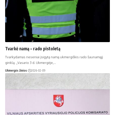
Tvarkė namą – rado pistoletą
Tvarkydamas neseniai įsigytą namą ukmergiškis rado šaunamąjį
ginklą. „Vasario 3 d. Ukmergėje,…
Ukmergės žinios
2026-02-09