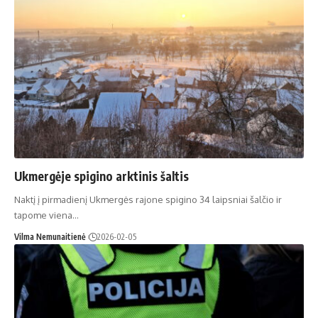
Ukmergėje spigino arktinis šaltis
Naktį į pirmadienį Ukmergės rajone spigino 34 laipsniai šalčio ir
tapome viena…
Vilma Nemunaitienė
2026-02-05