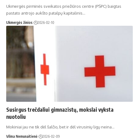
Ukmergės pirminės sveikatos priežiūros centre (PSPC) baigtas
pastato antrojo aukšto patalpų kapitalinis…
Ukmergės žinios
2026-02-10
Susirgus trečdaliui gimnazistų, mokslai vyksta
nuotoliu
Mokiniai jau ne tik dėl šalčio, bet ir dėl virusinių ligų neina…
Vilma Nemunaitienė
2026-02-09