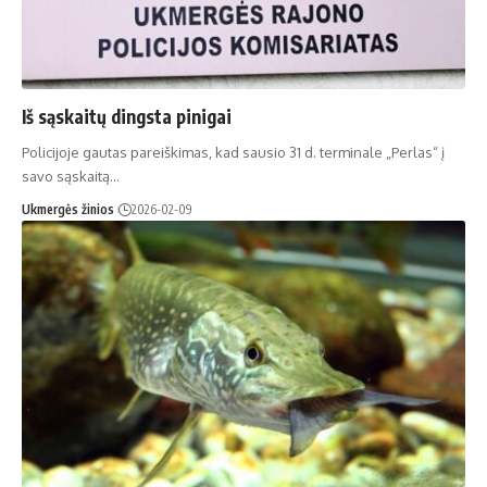
Iš sąskaitų dingsta pinigai
Policijoje gautas pareiškimas, kad sausio 31 d. terminale „Perlas“ į
savo sąskaitą…
Ukmergės žinios
2026-02-09