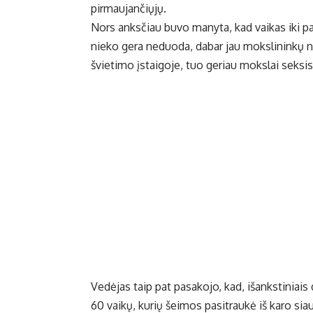
pirmaujančiųjų.
Nors anksčiau buvo manyta, kad vaikas iki pat
nieko gera neduoda, dabar jau mokslininkų n
švietimo įstaigoje, tuo geriau mokslai seksis 
Vedėjas taip pat pasakojo, kad, išankstini
60 vaikų, kurių šeimos pasitraukė iš karo siau