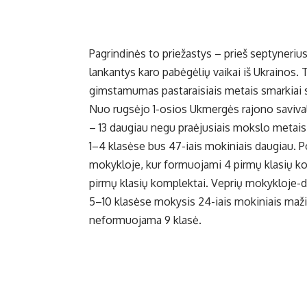
Pagrindinės to priežastys – prieš septyner
lankantys karo pabėgėlių vaikai iš Ukrainos. 
gimstamumas pastaraisiais metais smarkiai
Nuo rugsėjo 1-osios Ukmergės rajono saviv
– 13 daugiau negu praėjusiais mokslo metais
1–4 klasėse bus 47-iais mokiniais daugiau.
mokykloje, kur formuojami 4 pirmų klasių k
pirmų klasių komplektai. Veprių mokykloje-d
5–10 klasėse mokysis 24-iais mokiniais maž
neformuojama 9 klasė.