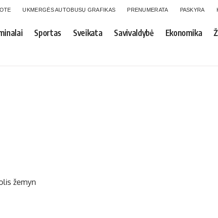
GOTE
UKMERGĖS AUTOBUSŲ GRAFIKAS
PRENUMERATA
PASKYRA
minalai
Sportas
Sveikata
Savivaldybė
Ekonomika
Ž
uolis žemyn