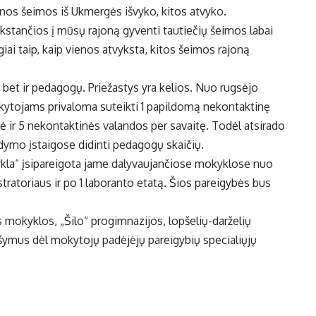
ienos šeimos iš Ukmergės išvyko, kitos atvyko.
vykstančios į mūsų rajoną gyventi tautiečių šeimos labai
giai taip, kaip vienos atvyksta, kitos šeimos rajoną
bet ir pedagogų. Priežastys yra kelios. Nuo rugsėjo
kytojams privaloma suteikti 1 papildomą nekontaktinę
ė ir 5 nekontaktinės valandos per savaitę. Todėl atsirado
dymo įstaigose didinti pedagogų skaičių.
kla“ įsipareigota jame dalyvaujančiose mokyklose nuo
tratoriaus ir po 1 laboranto etatą. Šios pareigybės bus
 mokyklos, „Šilo“ progimnazijos, lopšelių-darželių
ašymus dėl mokytojų padėjėjų pareigybių specialiųjų