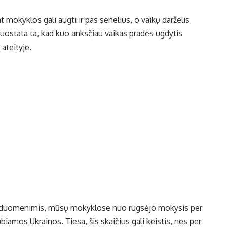
 mokyklos gali augti ir pas senelius, o vaikų darželis
uostata ta, kad kuo anksčiau vaikas pradės ugdytis
ateityje.
ais duomenimis, mūsų mokyklose nuo rugsėjo mokysis per
biamos Ukrainos. Tiesa, šis skaičius gali keistis, nes per