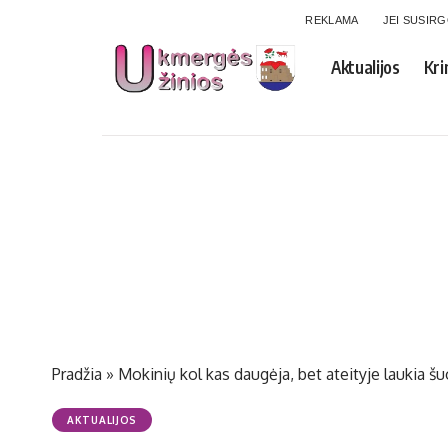
REKLAMA
JEI SUSIR
Aktualijos
Kri
Pradžia
»
Mokinių kol kas daugėja, bet ateityje laukia š
AKTUALIJOS