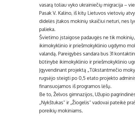
vasarą toliau vyko ukrainiečių migracija – v
Pasak V. Kalino, iš kitų Lietuvos vietovių at
didelės įtakos mokinių skaičiui neturi, nes ly
palieka.
Švietimo įstaigose padaugės ne tik mokinių, 
ikimokyklinio ir priešmokyklinio ugdymo mo
valandą. Pareigybės sandara bus 31 kontaktin
būtinybė ikimokyklinio ir priešmokyklinio ug
Įgyvendinant projektą „Tūkstantmečio moky
rugsėjo steigti po 0,5 etato projekto adminis
finansuojamos iš programos lėšų.
Be to, Želvos gimnazijos, Užupio pagrindinės
„Nykštukas“ ir „Žiogelis“ vadovai pateikė pr
poreikių mokiniams.