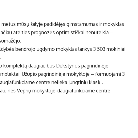
ius metus mūsų šalyje padidėjęs gimstamumas ir mokyklas
Tačiau ateities prognozės optimistiškai nenuteikia –
 sumažėjo.
aldybės bendrojo ugdymo mokyklas lankys 3 503 mokiniai
.
 Po komplektą daugiau bus Dukstynos pagrindinėje
omplektai, Užupio pagrindinėje mokykloje – formuojami 3
augiafunkciame centre nelieka jungtinių klasių.
iau, nes Veprių mokykloje-daugiafunkciame centre