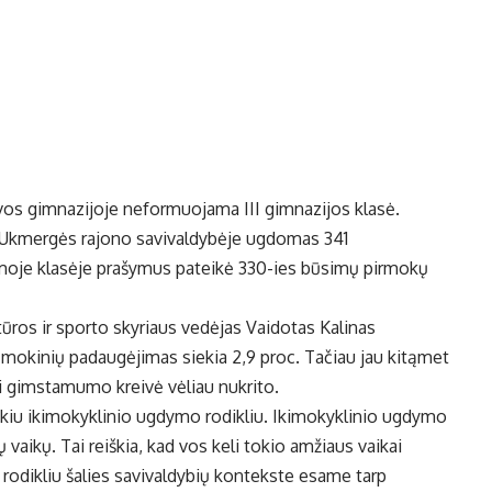
lvos gimnazijoje neformuojama III gimnazijos klasė.
 Ukmergės rajono savivaldybėje ugdomas 341
rmoje klasėje prašymus pateikė 330-ies būsimų pirmokų
ūros ir sporto skyriaus vedėjas Vaidotas Kalinas
 mokinių padaugėjimas siekia 2,9 proc. Tačiau jau kitąmet
usi gimstamumo kreivė vėliau nukrito.
uikiu ikimokyklinio ugdymo rodikliu. Ikimokyklinio ugdymo
vaikų. Tai reiškia, kad vos keli tokio amžiaus vaikai
 rodikliu šalies savivaldybių kontekste esame tarp