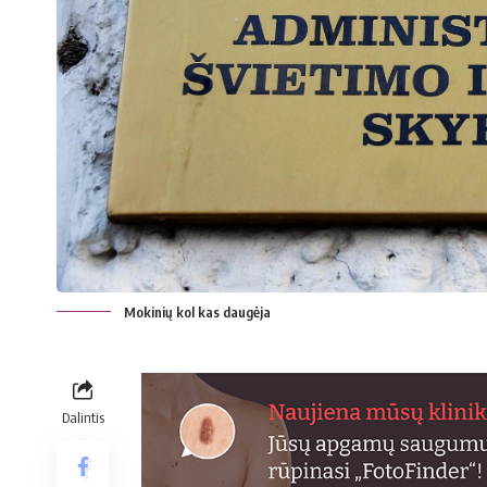
Mokinių kol kas daugėja
Dalintis