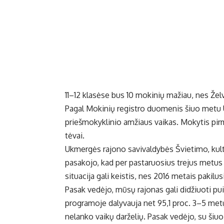
11–12 klasėse bus 10 mokinių mažiau, nes Že
Pagal Mokinių registro duomenis šiuo metu
priešmokyklinio amžiaus vaikas. Mokytis pi
tėvai.
Ukmergės rajono savivaldybės Švietimo, kult
pasakojo, kad per pastaruosius trejus metus
situacija gali keistis, nes 2016 metais pakil
Pasak vedėjo, mūsų rajonas gali didžiuoti p
programoje dalyvauja net 95,1 proc. 3–5 metų 
nelanko vaikų darželių. Pasak vedėjo, su šiuo