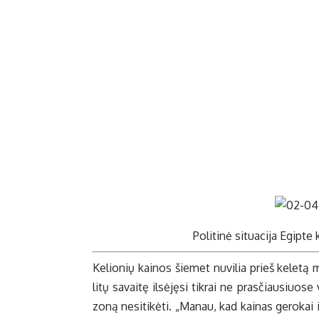
Po­li­ti­nė si­tu­a­ci­ja Egip­t
Ke­lio­nių kai­nos šie­met nu­vi­lia prieš ke­le­tą 
li­tų sa­vai­tę il­sė­ję­si tik­rai ne pras­čiau­siuo­
zo­ną ne­si­ti­kė­ti. „Ma­nau, kad kai­nas ge­ro­kai i