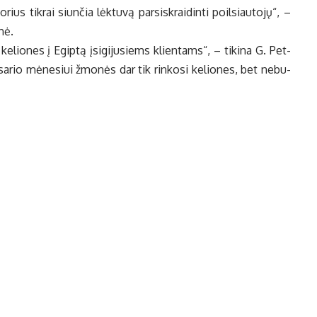
­rius tik­rai siun­čia lėk­tu­vą par­si­skrai­din­ti po­il­siau­to­jų“, –
­nė.
s ke­lio­nes į Egip­tą įsi­gi­ju­siems klien­tams“, – ti­ki­na G. Pet­
a­rio mė­ne­siui žmo­nės dar tik rin­ko­si ke­lio­nes, bet ne­bu­