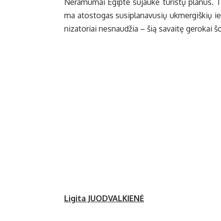
Ne­ra­mu­mai Egip­te su­jau­kė tu­ris­tų pla­nus. T
ma atos­to­gas su­si­pla­na­vu­sių uk­mer­giš­kių ie
ni­za­to­riai ne­snau­džia – šią sa­vai­tę ge­ro­kai šo
Li­gi­ta JUODVALKIENĖ