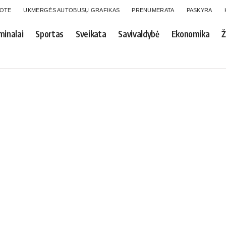
GOTE
UKMERGĖS AUTOBUSŲ GRAFIKAS
PRENUMERATA
PASKYRA
minalai
Sportas
Sveikata
Savivaldybė
Ekonomika
Ž