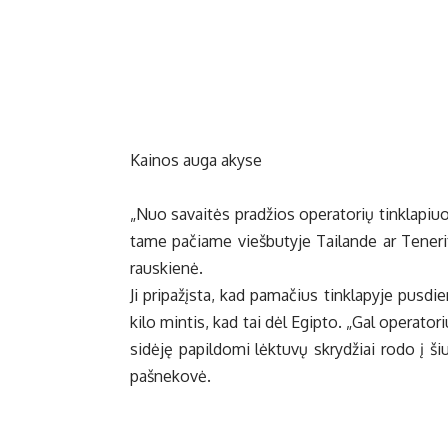
Kai­nos au­ga aky­se
„Nuo sa­vai­tės pra­džios ope­ra­to­rių tin­kla­piuo­
ta­me pa­čia­me vieš­bu­ty­je Tai­lan­de ar Te­ne­ri­
raus­kie­nė.
Ji pri­pa­žįs­ta, kad pa­ma­čius tin­kla­py­je pus­die
ki­lo min­tis, kad tai dėl Egip­to. „Gal ope­ra­to­rius
si­dė­ję pa­pil­do­mi lėk­tu­vų skry­džiai ro­do į ši
pa­šne­ko­vė.