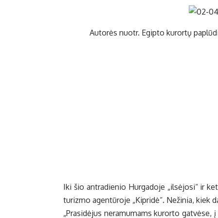
Au­to­rės nuotr. Egip­to ku­ror­tų pa­plū­di­
Iki šio ant­ra­die­nio Hur­ga­do­je „il­sė­jo­si“ ir ke­
tu­riz­mo agen­tū­ro­je „Kip­ri­dė“. Ne­ži­nia, kiek d
„Pra­si­dė­jus ne­ra­mu­mams ku­ror­to gat­vė­se, 