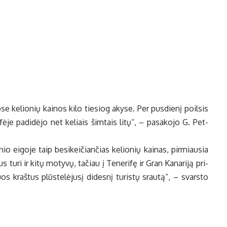
se ke­lio­nių kai­nos ki­lo tie­siog aky­se. Per pus­die­nį po­il­sis
fė­je pa­di­dė­jo net ke­liais šim­tais li­tų“, – pa­sa­ko­jo G. Pet­
­nio ei­go­je taip be­si­kei­čian­čias ke­lio­nių kai­nas, pir­miau­sia
 tu­ri ir ki­tų mo­ty­vų, ta­čiau į Te­ne­ri­fę ir Gran Ka­na­ri­ją pri­
uos kraš­tus plūs­te­lė­ju­sį di­des­nį tu­ris­tų srau­tą“, – svars­to