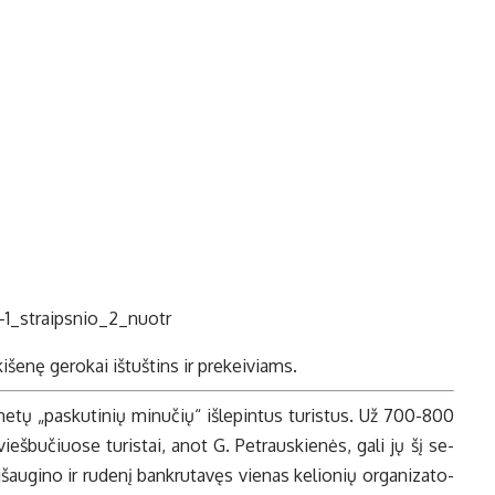
e ki­še­nę ge­ro­kai iš­tuš­tins ir pre­kei­viams.
me­tų „pas­ku­ti­nių mi­nu­čių“ iš­le­pin­tus tu­ris­tus. Už 700-800
se vieš­bu­čiuo­se tu­ris­tai, anot G. Pet­raus­kie­nės, ga­li jų šį se­
š­au­gi­no ir ru­de­nį ban­kru­ta­vęs vie­nas ke­lio­nių or­ga­ni­za­to­