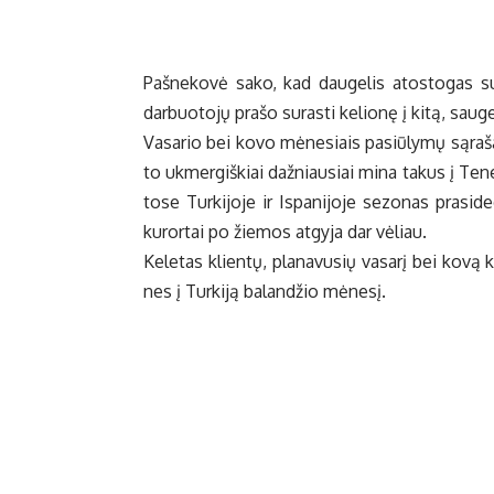
Pa­šne­ko­vė sa­ko, kad dau­ge­lis atos­to­gas su­s
dar­buo­to­jų pra­šo su­ras­ti ke­lio­nę į ki­tą, sau­ge
Va­sa­rio bei ko­vo mė­ne­siais pa­siū­ly­mų są­ra­
to uk­mer­giš­kiai daž­niau­siai mi­na ta­kus į Te­ne­
to­se Tur­ki­jo­je ir Is­pa­ni­jo­je se­zo­nas pra­si­
ku­ror­tai po žie­mos at­gy­ja dar vė­liau.
Ke­le­tas klien­tų, pla­na­vu­sių va­sa­rį bei ko­vą k
nes į Tur­ki­ją ba­lan­džio mė­ne­sį.