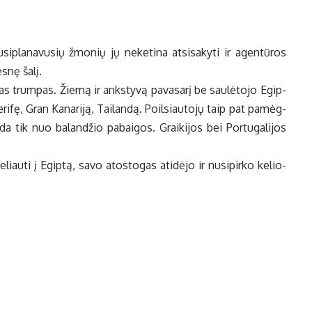
i­pla­na­vu­sių žmo­nių jų ne­ke­ti­na at­si­sa­ky­ti ir agen­tū­ros
s­nę ša­lį.
šas trum­pas. Žie­mą ir anks­ty­vą pa­va­sa­rį be sau­lė­to­jo Egip­
ri­fę, Gran Ka­na­ri­ją, Tai­lan­dą. Po­il­siau­to­jų taip pat pa­mėg­
de­da tik nuo ba­lan­džio pa­bai­gos. Grai­ki­jos bei Por­tu­ga­li­jos
e­liau­ti į Egip­tą, sa­vo atos­to­gas ati­dė­jo ir nu­si­pir­ko ke­lio­