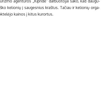
u­riz­mo agen­tū­ros „Kip­ri­dė“ dar­buo­to­jai sa­ko, kad dau­gu­
š­ko ke­lio­nių į sau­ges­nius kraš­tus. Ta­čiau ir ke­lio­nių or­ga­
k­te­lė­jo kai­nos į ki­tus ku­ror­tus.