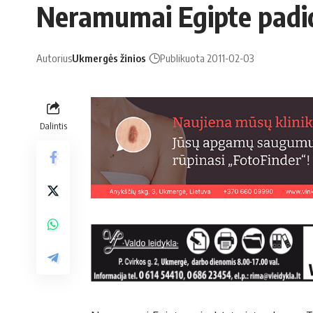
Neramumai Egipte padid
Autorius
Ukmergės žinios
Publikuota 2011-02-03
Dalintis