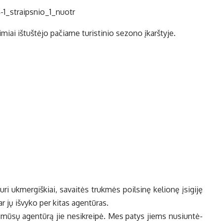
miai iš­tuš­tė­jo pa­čia­me tu­ris­ti­nio se­zo­no įkarš­ty­je.
tu­ri uk­mer­giš­kiai, sa­vai­tės truk­mės po­il­si­nę ke­lio­nę įsi­gi­ję
ar jų iš­vy­ko per ki­tas agen­tū­ras.
į mū­sų agen­tū­rą jie ne­si­krei­pė. Mes pa­tys jiems nu­siun­tė­