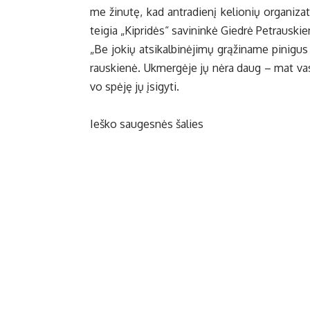
me ži­nu­tę, kad ant­ra­die­nį ke­lio­nių or­ga­ni­za­to
tei­gia „Kip­ri­dės“ sa­vi­nin­kė Gied­rė Pet­raus­kie
„Be jo­kių at­si­kal­bi­nė­ji­mų grą­ži­na­me pi­ni­gu
raus­kie­nė. Uk­mer­gė­je jų nė­ra daug – mat va­s
vo spė­ję jų įsi­gy­ti.
Ieš­ko sau­ges­nės ša­lies