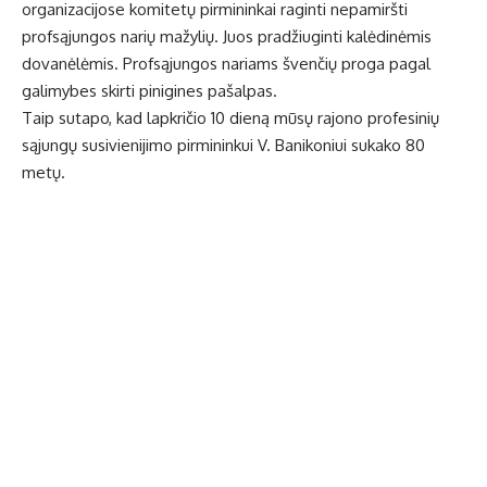
organizacijose komitetų pirmininkai raginti nepamiršti
profsąjungos narių mažylių. Juos pradžiuginti kalėdinėmis
dovanėlėmis. Profsąjungos nariams švenčių proga pagal
galimybes skirti pinigines pašalpas.
Taip sutapo, kad lapkričio 10 dieną mūsų rajono profesinių
sąjungų susivienijimo pirmininkui V. Banikoniui sukako 80
metų.