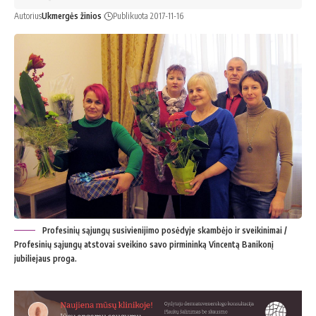
Autorius
Ukmergės žinios
Publikuota 2017-11-16
Profesinių sąjungų susivienijimo posėdyje skambėjo ir sveikinimai /
Profesinių sąjungų atstovai sveikino savo pirmininką Vincentą Banikonį
jubiliejaus proga.