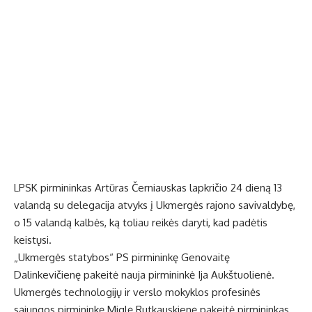
LPSK pirmininkas Artūras Černiauskas lapkričio 24 dieną 13
valandą su delegacija atvyks į Ukmergės rajono savivaldybę,
o 15 valandą kalbės, ką toliau reikės daryti, kad padėtis
keistųsi.
„Ukmergės statybos“ PS pirmininkę Genovaitę
Dalinkevičienę pakeitė nauja pirmininkė Ija Aukštuolienė.
Ukmergės technologijų ir verslo mokyklos profesinės
sąjungos pirmininkę Miglę Rutkauskienę pakeitė pirmininkas