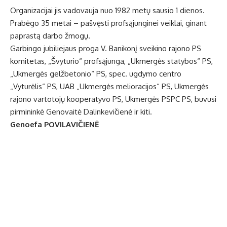
Organizacijai jis vadovauja nuo 1982 metų sausio 1 dienos.
Prabėgo 35 metai – pašvęsti profsąjunginei veiklai, ginant
paprastą darbo žmogų.
Garbingo jubiliejaus proga V. Banikonį sveikino rajono PS
komitetas, „Švyturio“ profsąjunga, „Ukmergės statybos“ PS,
„Ukmergės gelžbetonio“ PS, spec. ugdymo centro
„Vyturėlis“ PS, UAB „Ukmergės melioracijos“ PS, Ukmergės
rajono vartotojų kooperatyvo PS, Ukmergės PSPC PS, buvusi
pirmininkė Genovaitė Dalinkevičienė ir kiti.
Genoefa POVILAVIČIENĖ