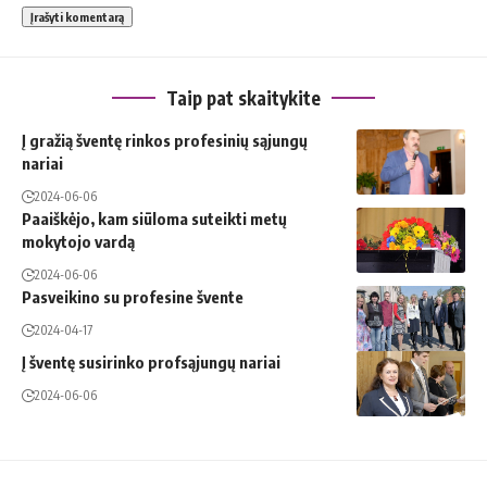
Taip pat skaitykite
Į gražią šventę rinkos profesinių sąjungų
nariai
2024-06-06
Paaiškėjo, kam siūloma suteikti metų
mokytojo vardą
2024-06-06
Pasveikino su profesine švente
2024-04-17
Į šventę susirinko profsąjungų nariai
2024-06-06