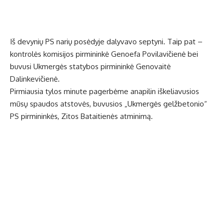
Iš devynių PS narių posėdyje dalyvavo septyni. Taip pat –
kontrolės komisijos pirmininkė Genoefa Povilavičienė bei
buvusi Ukmergės statybos pirmininkė Genovaitė
Dalinkevičienė.
Pirmiausia tylos minute pagerbėme anapilin iškeliavusios
mūsų spaudos atstovės, buvusios „Ukmergės gelžbetonio“
PS pirmininkės, Zitos Bataitienės atminimą.