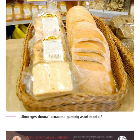
„Ukmergės duona“ atnaujino gaminių asortimentą /