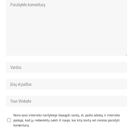
Noriu savo interneto naršyklėje išsaugoti vardą, el. pašto adresą ir interneto
puslapį, kad jų nebereiktų įvesti iš naujo, kai kitą kartą vėl norėsiu parašyti
komentarą.