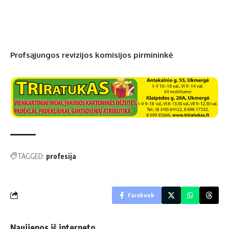
Profsąjungos revizijos komisijos pirmininkė
TAGGED:
profesija
Facebook
Naujienos iš interneto