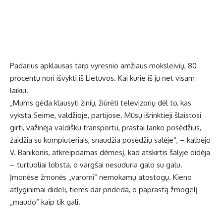
Padarius apklausas tarp vyresnio amžiaus moksleivių, 80
procentų nori išvykti iš Lietuvos. Kai kurie iš jų net visam
laikui.
„Mums gėda klausyti žinių, žiūrėti televizorių dėl to, kas
vyksta Seime, valdžioje, partijose. Mūsų išrinktieji šlaistosi
girti, važinėja valdišku transportu, prastai lanko posėdžius,
žaidžia su kompiuteriais, snaudžia posėdžių salėje“, – kalbėjo
V. Banikonis, atkreipdamas dėmesį, kad atskirtis šalyje didėja
– turtuoliai lobsta, o vargšai nesuduria galo su galu.
Įmonėse žmonės „varomi“ nemokamų atostogų. Kieno
atlyginimai dideli, tiems dar prideda, o paprastą žmogelį
„maudo“ kaip tik gali.