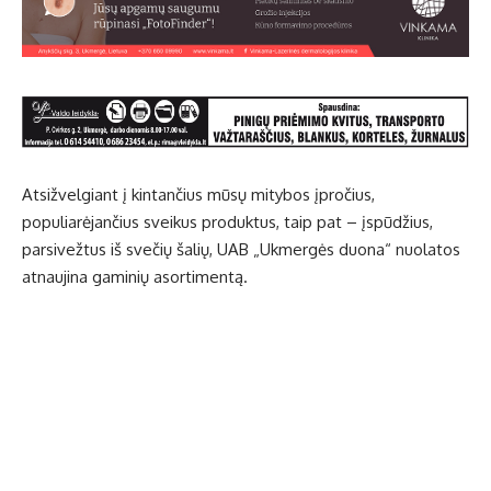
Atsižvelgiant į kintančius mūsų mitybos įpročius,
populiarėjančius sveikus produktus, taip pat – įspūdžius,
parsivežtus iš svečių šalių, UAB „Ukmergės duona“ nuolatos
atnaujina gaminių asortimentą.