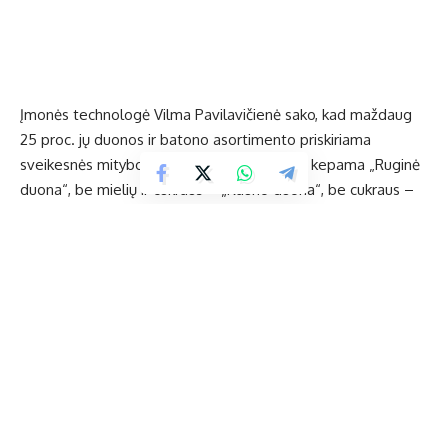
Įmonės technologė Vilma Pavilavičienė sako, kad maždaug
25 proc. jų duonos ir batono asortimento priskiriama
sveikesnės mitybos grupei. Tai – be mielių kepama „Ruginė
duona“, be mielių ir cukraus – „Kauno duona“, be cukraus –
„Palangos duona“, ruginė, be cukraus, mielių, mažai druskos,
praturtinta skaldytais grūdais – duona „Rugytis“, su daug
skaidulinių medžiagų, mažai cukraus – duonelė „Spelta“ ir
„Speltos duoniukai“, be cukraus ir riebalų – „Anytos
batonas“.
Sveikesnės mitybos grupei priskiriama ir duona su traškiomis
kanapių sėklomis, džiovintos duonelės su razinomis,
spanguolėmis.