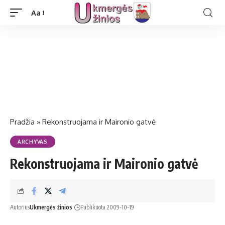
Aa
Pradžia
»
Re­konst­ruo­ja­ma ir Mai­ro­nio gat­vė
ARCHYVAS
Re­konst­ruo­ja­ma ir Mai­ro­nio gat­vė
Autorius
Ukmergės žinios
Publikuota 2009-10-19