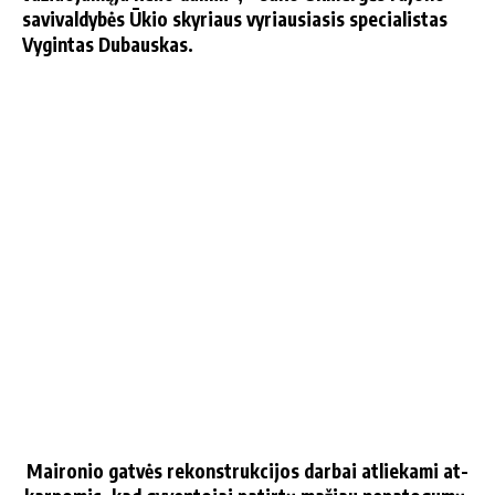
sa­vi­val­dy­bės Ūkio sky­riaus vy­riau­sia­sis spe­cia­lis­tas
Vy­gin­tas Du­baus­kas.
Mai­ro­nio gat­vės re­konst­ruk­ci­jos dar­bai at­lie­ka­mi at­