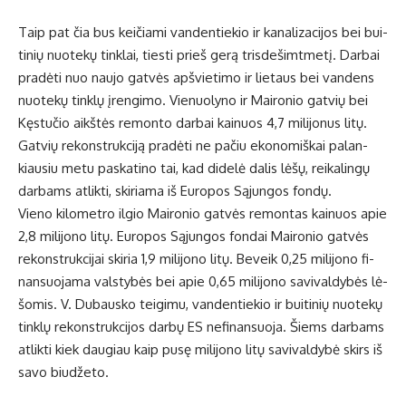
Taip pat čia bus kei­čia­mi van­den­tie­kio ir ka­na­li­za­ci­jos bei bui­
ti­nių nuo­te­kų tin­klai, ties­ti prieš ge­rą tris­de­šimt­me­tį. Dar­bai
pra­dė­ti nuo nau­jo gat­vės ap­švie­ti­mo ir lie­taus bei van­dens
nuo­te­kų tin­klų įren­gi­mo. Vie­nuo­ly­no ir Mai­ro­nio gat­vių bei
Kęs­tu­čio aikš­tės re­mon­to dar­bai kai­nuos 4,7 mi­li­jo­nus li­tų.
Gat­vių re­konst­ruk­ci­ją pra­dė­ti ne pa­čiu eko­no­miš­kai pa­lan­
kiau­siu me­tu pa­ska­ti­no tai, kad di­de­lė da­lis lė­šų, rei­ka­lin­gų
dar­bams at­lik­ti, ski­ria­ma iš Eu­ro­pos Są­jun­gos fon­dų.
Vie­no ki­lo­met­ro il­gio Mai­ro­nio gat­vės re­mon­tas kai­nuos apie
2,8 mi­li­jo­no li­tų. Eu­ro­pos Są­jun­gos fon­dai Mai­ro­nio gat­vės
re­konst­ruk­ci­jai ski­ria 1,9 mi­li­jo­no li­tų. Be­veik 0,25 mi­li­jo­no fi­
nan­suo­ja­ma vals­ty­bės bei apie 0,65 mi­li­jo­no sa­vi­val­dy­bės lė­
šo­mis. V. Du­baus­ko tei­gi­mu, van­den­tie­kio ir bui­ti­nių nuo­te­kų
tin­klų re­konst­ruk­ci­jos dar­bų ES ne­fi­nan­suo­ja. Šiems dar­bams
at­lik­ti kiek dau­giau kaip pu­sę mi­li­jo­no li­tų sa­vi­val­dy­bė skirs iš
sa­vo biu­dže­to.