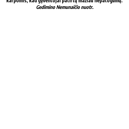
kar­po­mis, kad gy­ven­to­jai pa­tir­tų ma­žiau ne­pa­to­gu­mų.
Ge­di­mi­no Ne­mu­nai­čio nuotr.