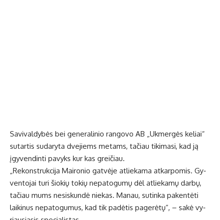
Sa­vi­val­dy­bės bei ge­ne­ra­li­nio ran­go­vo AB „Uk­mer­gės ke­liai“
su­tar­tis su­da­ry­ta dve­jiems me­tams, ta­čiau ti­ki­ma­si, kad ją
įgy­ven­din­ti pa­vyks kur kas grei­čiau.
„Re­konst­ruk­ci­ja Mai­ro­nio gat­vė­je at­lie­ka­ma at­kar­po­mis. Gy­
ven­to­jai tu­ri šio­kių to­kių ne­pa­to­gu­mų dėl at­lie­ka­mų dar­bų,
ta­čiau mums ne­si­skun­dė nie­kas. Ma­nau, su­tin­ka pa­ken­tė­ti
lai­ki­nus ne­pa­to­gu­mus, kad tik pa­dė­tis pa­ge­rė­tų“, – sa­kė vy­
riau­sia­sis spe­cia­lis­tas.