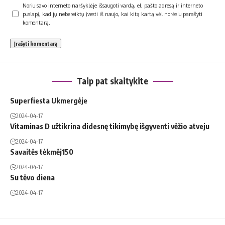
Noriu savo interneto naršyklėje išsaugoti vardą, el. pašto adresą ir interneto
puslapį, kad jų nebereiktų įvesti iš naujo, kai kitą kartą vėl norėsiu parašyti
komentarą.
Taip pat skaitykite
Superfiesta Ukmergėje
2024-04-17
Vitaminas D užtikrina didesnę tikimybę išgyventi vėžio atveju
2024-04-17
Savaitės tėkmėj150
2024-04-17
Su tėvo diena
2024-04-17