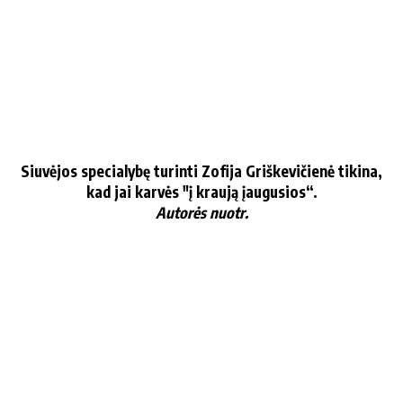
Siu­vė­jos spe­cia­ly­bę tu­rin­ti Zo­fi­ja Griš­ke­vi­čie­nė ti­ki­na,
kad jai kar­vės "į krau­ją įau­gu­sios“.
Au­to­rės nuotr.