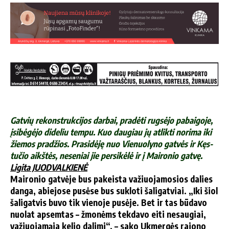
Gat­vių re­konst­ruk­ci­jos dar­bai, pra­dė­ti rug­sė­jo pa­bai­go­je,
įsi­bė­gė­jo di­de­liu tem­pu. Kuo dau­giau jų at­lik­ti no­ri­ma iki
žie­mos pra­džios. Pra­si­dė­ję nuo Vie­nuo­ly­no gat­vės ir Kęs­
tu­čio aikš­tės, ne­se­niai jie per­si­kė­lė ir į Mai­ro­nio gat­vę.
Li­gi­ta JUODVALKIENĖ
Mai­ro­nio gat­vė­je bus pa­keis­ta va­žiuo­ja­mo­sios da­lies
dan­ga, abie­jo­se pu­sė­se bus su­klo­ti ša­li­gat­viai. „Iki šiol
ša­li­gat­vis bu­vo tik vie­no­je pu­sė­je. Bet ir tas bū­da­vo
nuo­lat ap­sem­tas – žmo­nėms tek­da­vo ei­ti ne­sau­giai,
va­žiuo­ja­mą­ja ke­lio da­li­mi“, – sa­ko Uk­mer­gės ra­jo­no