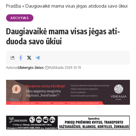
Pradžia
»
Dau­gia­vai­kė ma­ma vi­sas jė­gas ati­duo­da sa­vo ūkiui
ARCHYVAS
Dau­gia­vai­kė ma­ma vi­sas jė­gas ati­
duo­da sa­vo ūkiui
Autorius
Ukmergės žinios
Publikuota 2009-10-19