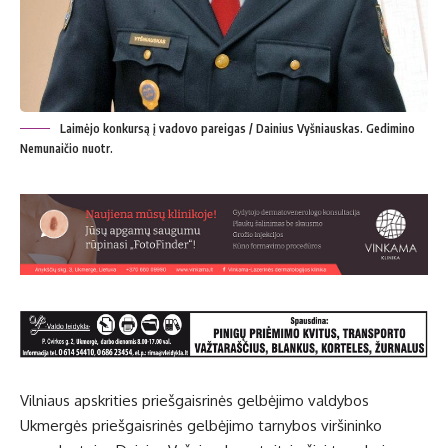
Laimėjo konkursą į vadovo pareigas / Dainius Vyšniauskas. Gedimino
Nemunaičio nuotr.
Vilniaus apskrities priešgaisrinės gelbėjimo valdybos
Ukmergės priešgaisrinės gelbėjimo tarnybos viršininko