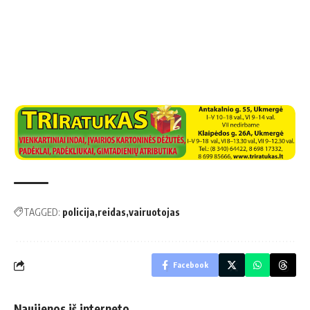
TAGGED:
policija
reidas
vairuotojas
Facebook
Naujienos iš interneto