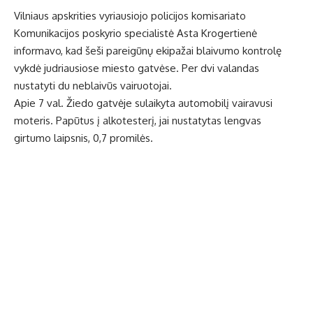
Vilniaus apskrities vyriausiojo policijos komisariato
Komunikacijos poskyrio specialistė Asta Krogertienė
informavo, kad šeši pareigūnų ekipažai blaivumo kontrolę
vykdė judriausiose miesto gatvėse. Per dvi valandas
nustatyti du neblaivūs vairuotojai.
Apie 7 val. Žiedo gatvėje sulaikyta automobilį vairavusi
moteris. Papūtus į alkotesterį, jai nustatytas lengvas
girtumo laipsnis, 0,7 promilės.