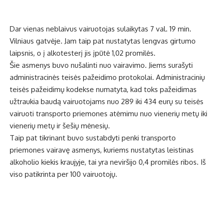
Dar vienas neblaivus vairuotojas sulaikytas 7 val. 19 min.
Vilniaus gatvėje. Jam taip pat nustatytas lengvas girtumo
laipsnis, o į alkotesterį jis įpūtė 1,02 promilės.
Šie asmenys buvo nušalinti nuo vairavimo. Jiems surašyti
administracinės teisės pažeidimo protokolai. Administracinių
teisės pažeidimų kodekse numatyta, kad toks pažeidimas
užtraukia baudą vairuotojams nuo 289 iki 434 eurų su teisės
vairuoti transporto priemones atėmimu nuo vienerių metų iki
vienerių metų ir šešių mėnesių.
Taip pat tikrinant buvo sustabdyti penki transporto
priemones vairavę asmenys, kuriems nustatytas leistinas
alkoholio kiekis kraujyje, tai yra neviršijo 0,4 promilės ribos. Iš
viso patikrinta per 100 vairuotojų.