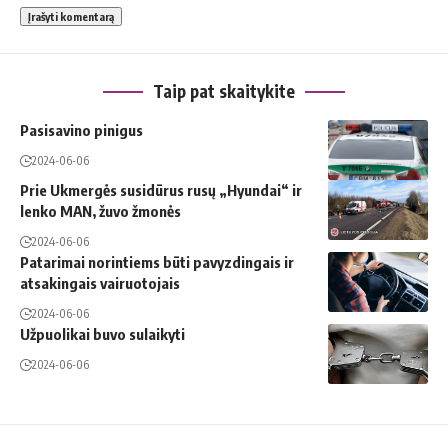
Taip pat skaitykite
Pasisavino pinigus
2024-06-06
Prie Ukmergės susidūrus rusų „Hyundai“ ir
lenko MAN, žuvo žmonės
2024-06-06
Patarimai norintiems būti pavyzdingais ir
atsakingais vairuotojais
2024-06-06
Užpuolikai buvo sulaikyti
2024-06-06