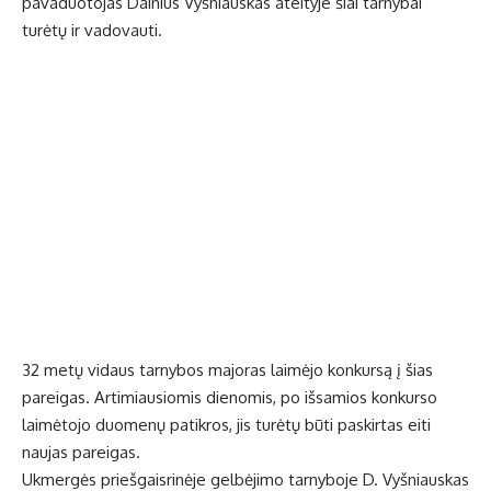
pavaduotojas Dainius Vyšniauskas ateityje šiai tarnybai
turėtų ir vadovauti.
32 metų vidaus tarnybos majoras laimėjo konkursą į šias
pareigas. Artimiausiomis dienomis, po išsamios konkurso
laimėtojo duomenų patikros, jis turėtų būti paskirtas eiti
naujas pareigas.
Ukmergės priešgaisrinėje gelbėjimo tarnyboje D. Vyšniauskas