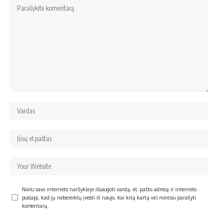
Noriu savo interneto naršyklėje išsaugoti vardą, el. pašto adresą ir interneto
puslapį, kad jų nebereiktų įvesti iš naujo, kai kitą kartą vėl norėsiu parašyti
komentarą.