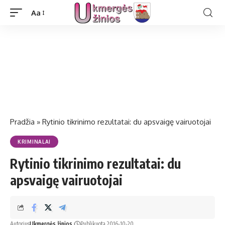
Aa
Pradžia
»
Rytinio tikrinimo rezultatai: du apsvaigę vairuotojai
KRIMINALAI
Rytinio tikrinimo rezultatai: du
apsvaigę vairuotojai
Autorius
Ukmergės žinios
Publikuota 2016-10-20