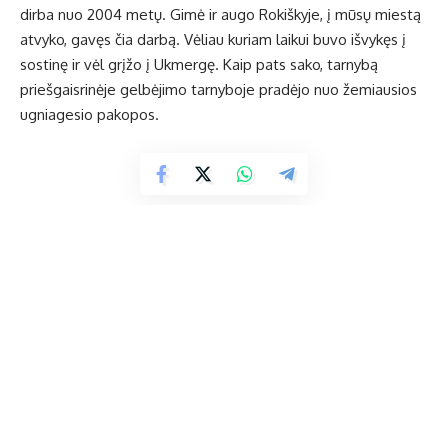
dirba nuo 2004 metų. Gimė ir augo Rokiškyje, į mūsų miestą
atvyko, gavęs čia darbą. Vėliau kuriam laikui buvo išvykęs į
sostinę ir vėl grįžo į Ukmergę. Kaip pats sako, tarnybą
priešgaisrinėje gelbėjimo tarnyboje pradėjo nuo žemiausios
ugniagesio pakopos.
Dirbdamas baigė studijas Vilniaus Gedimino technikos