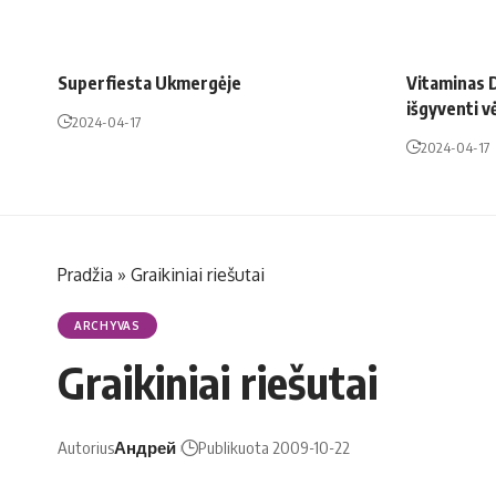
Superfiesta Ukmergėje
Vitaminas D
išgyventi v
2024-04-17
2024-04-17
Pradžia
»
Grai­ki­niai rie­šu­tai
ARCHYVAS
Grai­ki­niai rie­šu­tai
Autorius
Андрей
Publikuota 2009-10-22