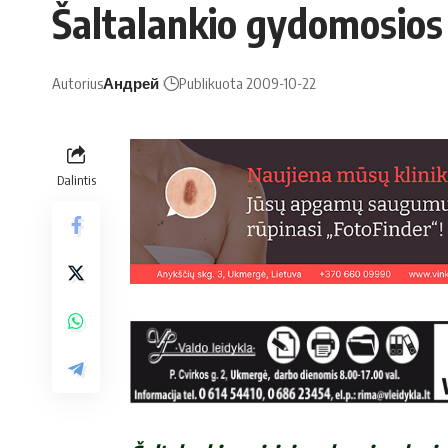
Šal­ta­lan­kio gy­do­mo­sios
Autorius
Андрей
Publikuota 2009-10-22
Dalintis