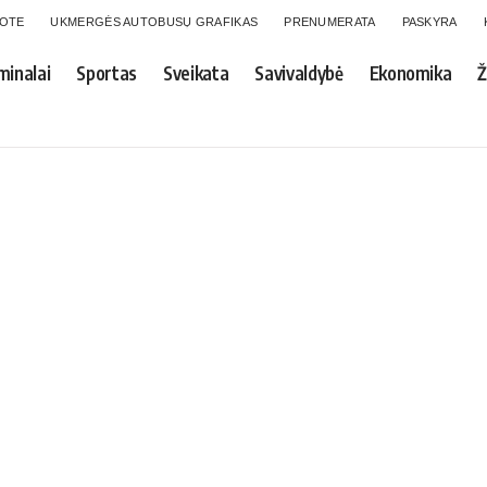
GOTE
UKMERGĖS AUTOBUSŲ GRAFIKAS
PRENUMERATA
PASKYRA
minalai
Sportas
Sveikata
Savivaldybė
Ekonomika
Ž