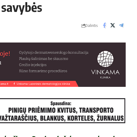
 sa­vy­bės
Dalintis