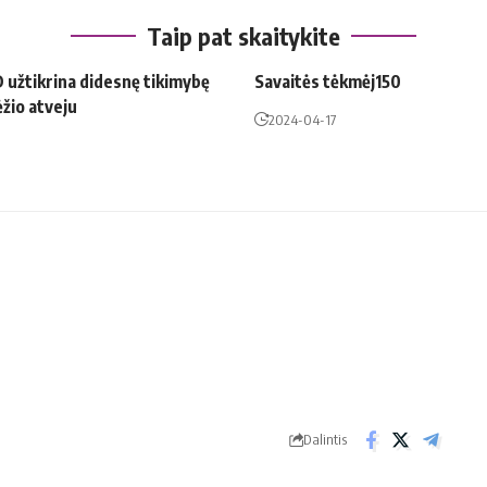
Taip pat skaitykite
 užtikrina didesnę tikimybę
Savaitės tėkmėj150
ėžio atveju
2024-04-17
Dalintis