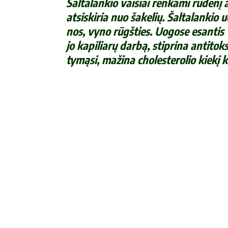
Šal­ta­lan­kio vai­siai ren­ka­mi ru­de­n
at­si­ski­ria nuo ša­ke­lių. Šal­ta­lan­kio 
nos, vy­no rūgš­ties. Uo­go­se esan­tis 
jo ka­pi­lia­rų dar­bą, stip­ri­na an­ti­to
ty­mą­si, ma­ži­na cho­les­te­ro­lio kie­kį 