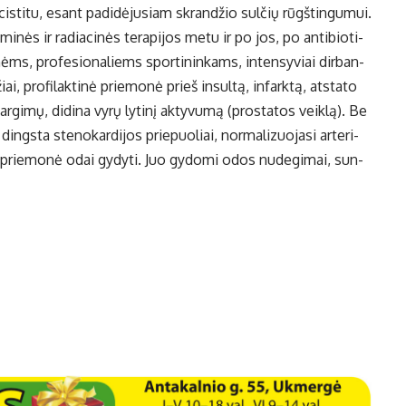
e­cis­ti­tu, esant pa­di­dė­ju­siam skran­džio sul­čių rūgš­tin­gu­mui.
mi­nės ir ra­dia­ci­nės te­ra­pi­jos me­tu ir po jos, po an­ti­bio­ti­
ms, pro­fe­sio­na­liems spor­ti­nin­kams, in­ten­sy­viai dir­ban­
i, pro­fi­lak­ti­nė prie­mo­nė prieš in­sul­tą, in­fark­tą, at­sta­to
var­gi­mų, di­di­na vy­rų ly­ti­nį ak­ty­vu­mą (pro­sta­tos veik­lą). Be
dings­ta ste­no­kar­di­jos prie­puo­liai, nor­ma­li­zuo­ja­si ar­te­ri­
vi prie­mo­nė odai gy­dy­ti. Juo gy­do­mi odos nu­de­gi­mai, sun­