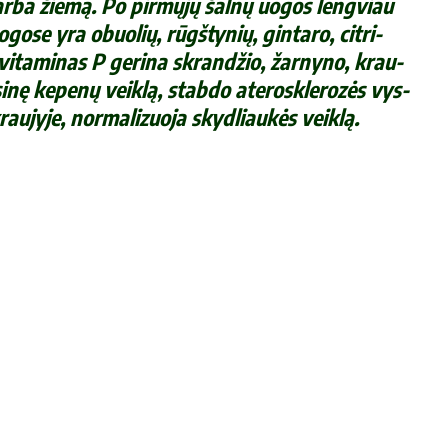
į ar­ba žie­mą. Po pir­mų­jų šal­nų uo­gos leng­viau
uo­go­se yra obuo­lių, rūgš­ty­nių, gin­ta­ro, cit­ri­
vi­ta­mi­nas P ge­ri­na skran­džio, žar­ny­no, krau­
k­si­nę ke­pe­nų veik­lą, stab­do ate­rosk­le­ro­zės vys­
krau­jy­je, nor­ma­li­zuo­ja skyd­liau­kės veik­lą.