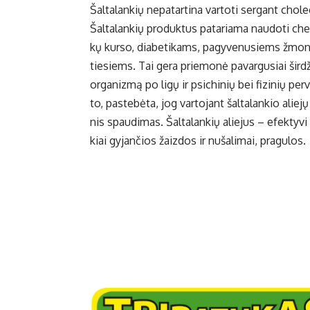
Šal­ta­lan­kių ne­pa­tar­ti­na var­to­ti ser­gant cho­l
Šal­ta­lan­kių pro­duk­tus pa­ta­ria­ma nau­do­ti che­
kų kur­so, dia­be­ti­kams, pa­gy­ve­nu­siems žmo­nė
tiesiems. Tai ge­ra prie­mo­nė pa­var­gu­siai šir­džia
or­ga­niz­mą po li­gų ir psi­chi­nių bei fi­zi­nių per­
to, pa­ste­bė­ta, jog var­to­jant šal­ta­lan­kio alie­jų 
nis spau­di­mas. Šal­ta­lan­kių alie­jus – efek­ty­
kiai gy­jan­čios žaiz­dos ir nu­ša­li­mai, pra­gu­los.