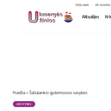
REKLAMA
JEI SUSIR
Aktualijos
Kri
Pradžia
»
Šal­ta­lan­kio gy­do­mo­sios sa­vy­bės
ARCHYVAS