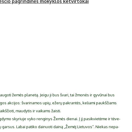
čio pa­grin­di­nės mo­kyk­los ket­vir­to­kai
go­ti že­mės pla­ne­tą. Jei­gu ji bus šva­ri, tai žmo­nės ir gy­vū­nai bus
gos ak­ci­jos: šva­ri­na­mos upių, eže­rų pa­kran­tės, ke­lia­mi paukš­čiams
ikš­čio­ti, mau­dy­tis ir vai­kams žais­ti.
dy­mo sky­riu­je vy­ko ren­gi­nys Že­mės die­nai. Į jį pa­si­kvie­tė­me ir tė­ve­
 gar­sus. La­bai pa­ti­ko dai­nuo­ti dai­ną „Že­mėj Lie­tu­vos“. Nie­kas ne­pa­