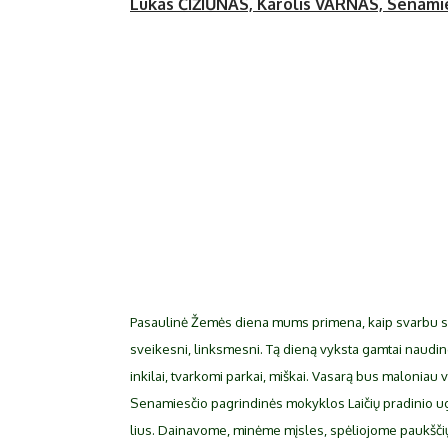
Lu­kas ČIŽIŪNAS, Ka­ro­lis VARNAS, Se­na­mies­
Pa­sau­li­nė Že­mės die­na mums pri­me­na, kaip svar­bu sau­
svei­kes­ni, links­mes­ni. Tą die­ną vyks­ta gam­tai nau­din­
in­ki­lai, tvar­ko­mi par­kai, miš­kai. Va­sa­rą bus ma­lo­niau va
Se­na­mies­čio pa­grin­di­nės mo­kyk­los Lai­čių pra­di­nio ug­
lius. Dai­na­vo­me, mi­nė­me mįs­les, spė­lio­jo­me paukš­čių