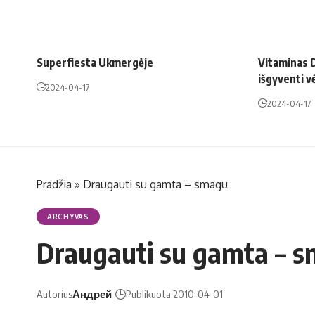
Superfiesta Ukmergėje
Vitaminas D
išgyventi v
2024-04-17
2024-04-17
Pradžia
»
Draugauti su gamta – smagu
ARCHYVAS
Draugauti su gamta – 
Autorius
Андрей
Publikuota 2010-04-01