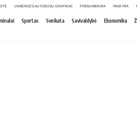
GOTE
UKMERGĖS AUTOBUSŲ GRAFIKAS
PRENUMERATA
PASKYRA
minalai
Sportas
Sveikata
Savivaldybė
Ekonomika
Ž