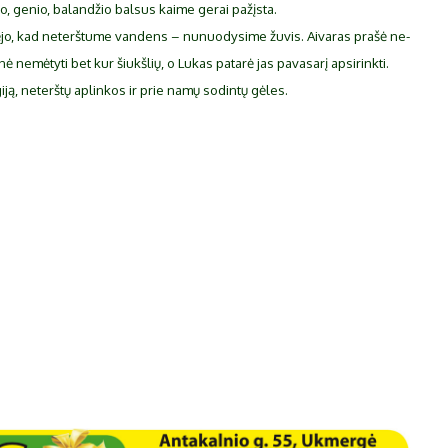
io, ge­nio, ba­lan­džio bal­sus kai­me ge­rai pa­žįs­ta.
pė­jo, kad ne­terš­tu­me van­dens – nu­nuo­dy­si­me žu­vis. Ai­va­ras pra­šė ne­
ė ne­mė­ty­ti bet kur šiukš­lių, o Lu­kas pa­ta­rė jas pa­va­sa­rį ap­si­rink­ti.
ją, ne­terš­tų ap­lin­kos ir prie na­mų so­din­tų gė­les.