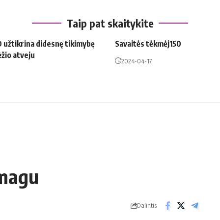
Taip pat skaitykite
 užtikrina didesnę tikimybę
Savaitės tėkmėj150
ėžio atveju
2024-04-17
smagu
Dalintis