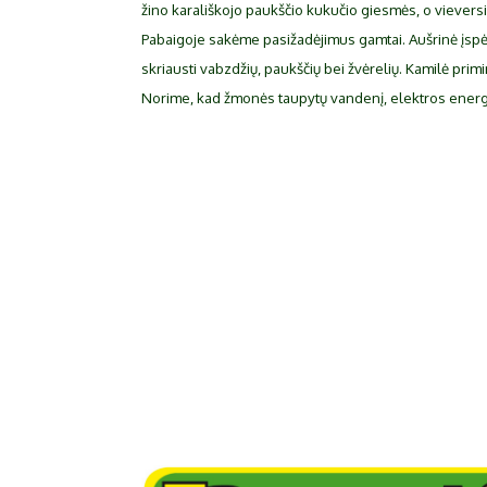
ži­no ka­ra­liš­ko­jo paukš­čio ku­ku­čio gies­mės, o vie­ver­s
Pa­bai­go­je sa­kė­me pa­si­ža­dė­ji­mus gam­tai. Auš­ri­nė įs
skriaus­ti vabz­džių, paukš­čių bei žvė­re­lių. Ka­mi­lė pri­mi­n
No­ri­me, kad žmo­nės tau­py­tų van­de­nį, elek­tros ener­gi­